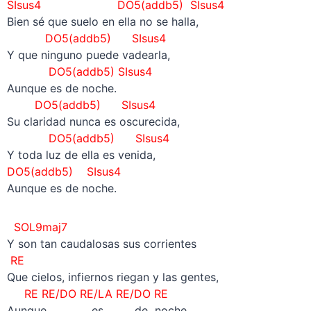
SIsus4
DO5(addb5)
SIsus4
Bien sé que suelo en ella no se halla,
DO5(addb5)
SIsus4
Y que ninguno puede vadearla,
DO5(addb5)
SIsus4
Aunque es de noche.
DO5(addb5)
SIsus4
Su claridad nunca es oscurecida,
DO5(addb5)
SIsus4
Y toda luz de ella es venida,
DO5(addb5)
SIsus4
Aunque es de noche.
SOL9maj7
Y son tan caudalosas sus corrientes
RE
Que cielos, infiernos riegan y las gentes,
RE RE/DO RE/LA RE/DO RE
Aunque es de noche.