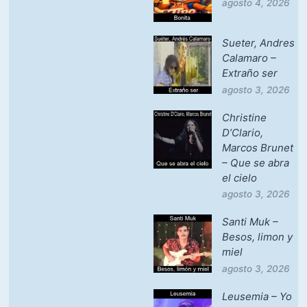
agosto 4, 2026
Sueter, Andres
Calamaro –
Extraño ser
agosto 3, 2026
Christine
D’Clario,
Marcos Brunet
– Que se abra
el cielo
agosto 3, 2026
Santi Muk –
Besos, limon y
miel
agosto 3, 2026
Leusemia – Yo