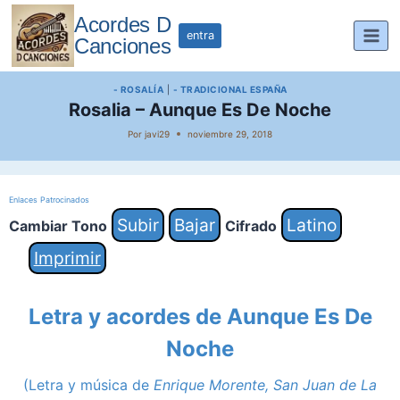
Saltar
Acordes D
al
entra
Canciones
contenido
- ROSALÍA
|
- TRADICIONAL ESPAÑA
Rosalia – Aunque Es De Noche
Por
javi29
noviembre 29, 2018
Enlaces Patrocinados
Subir
Bajar
Latino
Cambiar Tono
Cifrado
Imprimir
Letra y acordes de Aunque Es De
Noche
(Letra y música de
Enrique Morente, San Juan de La