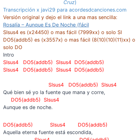
Cruz
)
Transcripción x javi29 para acordesdcanciones.com
Versión original y dejo el link a una mas sencilla:
Rosalía – Aunque Es De Noche (fácil
SIsus4 es (x24450) o mas fácil (7999xx) o solo SI
DO5(addb5) es (x3557x) o mas fácil (8(10)(10)(11)xx) o
solo DO
Intro
SIsus4 DO5(addb5) SIsus4
DO5(addb5)
SIsus4 DO5(addb5) SIsus4
DO5(addb5)
–
SIsus4 DO5(addb5) SIsus4
Qué bien sé yo la fuente que mana y corre,
DO5(addb5) SIsus4
Aunque es de noche.
DO5(addb5) SIsus4
DO5(addb5)
Aquella eterna fuente está escondida,
SIsus4
DO5(addb5)