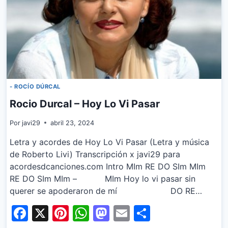
- ROCÍO DÚRCAL
Rocio Durcal – Hoy Lo Vi Pasar
Por
javi29
abril 23, 2024
Letra y acordes de Hoy Lo Vi Pasar (Letra y música
de Roberto Livi) Transcripción x javi29 para
acordesdcanciones.com Intro MIm RE DO SIm MIm
RE DO SIm MIm – MIm Hoy lo vi pasar sin
querer se apoderaron de mí DO RE…
Facebook
X
Pinterest
WhatsApp
Mastodon
Email
Share