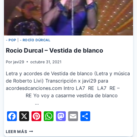
- POP
|
- ROCÍO DÚRCAL
Rocio Durcal – Vestida de blanco
Por
javi29
octubre 31, 2021
Letra y acordes de Vestida de blanco (Letra y música
de Roberto Livi) Transcripción x javi29 para
acordesdcanciones.com Intro LA7 RE LA7 RE –
RE Yo voy a casarme vestida de blanco
…
Facebook
X
Pinterest
WhatsApp
Mastodon
Email
Share
ROCIO
LEER MÁS
DURCAL