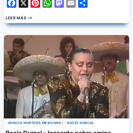
Facebook
X
Pinterest
WhatsApp
Mastodon
Email
Share
ROCIO
LEER MÁS
DURCAL
–
EL
AMOR
MAS
BONITO
- MÚSICA NORTEÑA MEXICANA
|
- ROCÍO DÚRCAL
Rocio Durcal – Inocente pobre amiga