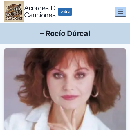
Saltar
Acordes D
al
entra
Canciones
contenido
– Rocío Dúrcal