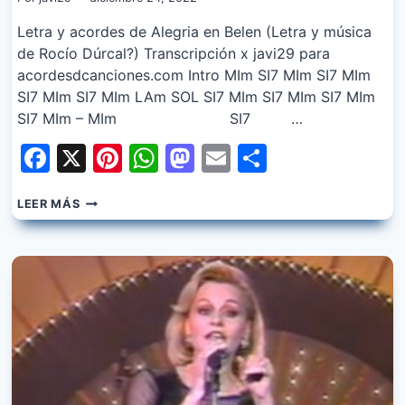
Letra y acordes de Alegria en Belen (Letra y música
de Rocío Dúrcal?) Transcripción x javi29 para
acordesdcanciones.com Intro MIm SI7 MIm SI7 MIm
SI7 MIm SI7 MIm LAm SOL SI7 MIm SI7 MIm SI7 MIm
SI7 MIm – MIm SI7 …
Facebook
X
Pinterest
WhatsApp
Mastodon
Email
Share
ROCIO
LEER MÁS
DURCAL
–
ALEGRIA
EN
BELEN