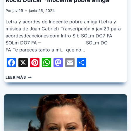
Por
javi29
junio 25, 2024
Letra y acordes de Inocente pobre amiga (Letra y
música de Juan Gabriel) Transcripción x javi29 para
acordesdcanciones.com Intro SIb SOLm DO7 FA
SOLm DO7 FA – SOLm DO
FA Te pareces tanto a mi… que no…
Facebook
X
Pinterest
WhatsApp
Mastodon
Email
Share
ROCIO
LEER MÁS
DURCAL
–
INOCENTE
POBRE
AMIGA