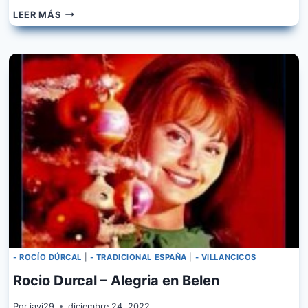
ROCIO
LEER MÁS
DURCAL
–
HOY
LO
VI
PASAR
- ROCÍO DÚRCAL
|
- TRADICIONAL ESPAÑA
|
- VILLANCICOS
Rocio Durcal – Alegria en Belen
Por
javi29
diciembre 24, 2022