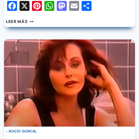
Facebook
X
Pinterest
WhatsApp
Mastodon
Email
Share
ROCIO
LEER MÁS
DURCAL
–
TE
VOY
A
HACER
FELIZ
- ROCÍO DÚRCAL