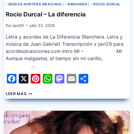
- MÚSICA NORTEÑA MEXICANA
|
- RANCHERA
|
- ROCÍO DÚRCAL
Rocio Durcal – La diferencia
Por
javi29
julio 23, 2026
Letra y acordes de La Diferencia (Ranchera. Letra y
música de Juan Gabriel) Transcripción x javi29 para
acordesdcanciones.com Intro MI – MI
Aunque malgastes, el tiempo sin mi cariño,
…
Facebook
X
Pinterest
WhatsApp
Mastodon
Email
Share
ROCIO
LEER MÁS
DURCAL
–
LA
DIFERENCIA