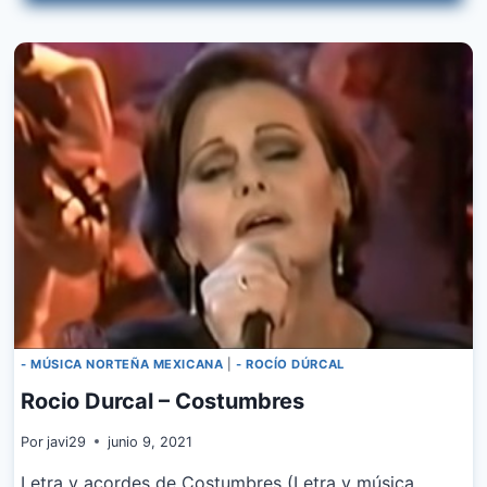
–
VESTIDA
DE
BLANCO
- MÚSICA NORTEÑA MEXICANA
|
- ROCÍO DÚRCAL
Rocio Durcal – Costumbres
Por
javi29
junio 9, 2021
Letra y acordes de Costumbres (Letra y música