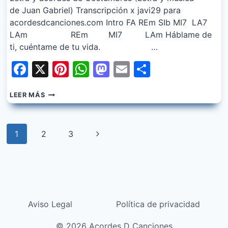
de Juan Gabriel) Transcripción x javi29 para
acordesdcanciones.com Intro FA REm SIb MI7 LA7
LAm REm MI7 LAm Háblame de
ti, cuéntame de tu vida. …
Facebook
X
Pinterest
WhatsApp
Mastodon
Email
Share
ROCIO
LEER MÁS
DURCAL
–
COSTUMBRES
Navegación
Siguiente
1
2
3
de
página
página
Aviso Legal
Política de privacidad
© 2026 Acordes D Canciones