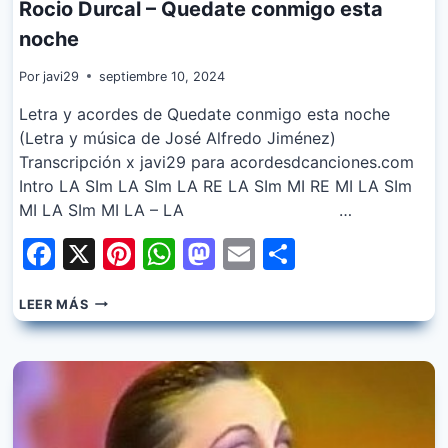
Rocio Durcal – Quedate conmigo esta
noche
Por
javi29
septiembre 10, 2024
Letra y acordes de Quedate conmigo esta noche
(Letra y música de José Alfredo Jiménez)
Transcripción x javi29 para acordesdcanciones.com
Intro LA SIm LA SIm LA RE LA SIm MI RE MI LA SIm
MI LA SIm MI LA – LA …
Facebook
X
Pinterest
WhatsApp
Mastodon
Email
Share
ROCIO
LEER MÁS
DURCAL
–
QUEDATE
CONMIGO
ESTA
NOCHE