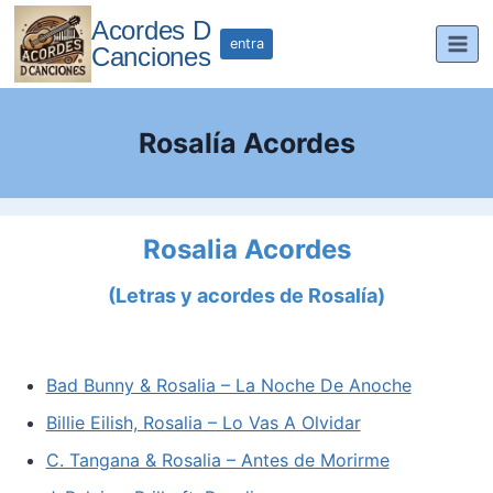
Saltar
Acordes D
al
entra
Canciones
contenido
Rosalía Acordes
Rosalia Acordes
(Letras y acordes de Rosalía)
Bad Bunny & Rosalia – La Noche De Anoche
Billie Eilish, Rosalia – Lo Vas A Olvidar
C. Tangana & Rosalia – Antes de Morirme