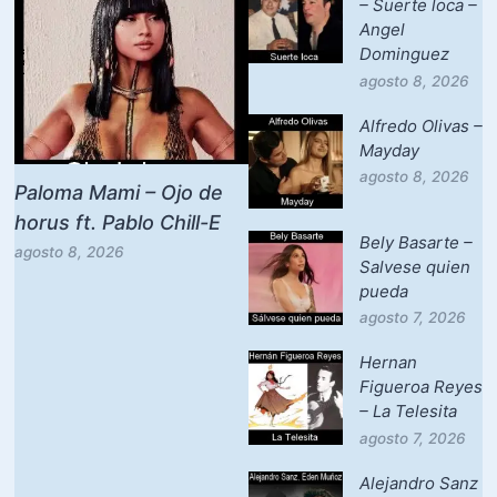
– Suerte loca –
Angel
Dominguez
agosto 8, 2026
Alfredo Olivas –
Mayday
agosto 8, 2026
Paloma Mami – Ojo de
horus ft. Pablo Chill-E
Bely Basarte –
agosto 8, 2026
Salvese quien
pueda
agosto 7, 2026
Hernan
Figueroa Reyes
– La Telesita
agosto 7, 2026
Alejandro Sanz