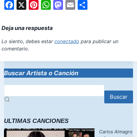
F
X
Pi
W
M
E
S
a
nt
h
a
m
h
c
er
at
st
ai
ar
Deja una respuesta
e
e
s
o
l
e
b
st
A
d
Lo siento, debes estar
conectado
para publicar un
comentario.
o
p
o
o
p
n
k
Buscar Artista o Canción
Buscar
ULTIMAS CANCIONES
Carlos Almagro