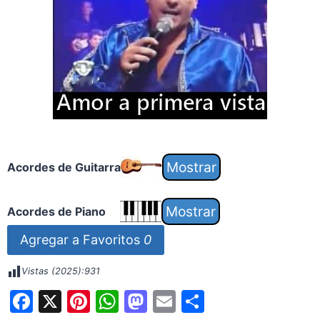
Acordes de Guitarra
Acordes de Piano
Agregar a Favoritos
0
Vistas (2025):
931
F
X
Pi
W
M
E
S