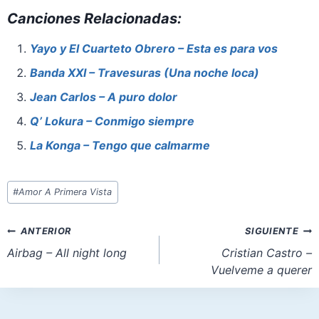
a
nt
h
a
m
h
Canciones Relacionadas:
c
er
at
st
ai
ar
e
e
s
o
l
e
Yayo y El Cuarteto Obrero – Esta es para vos
b
st
A
d
Banda XXI – Travesuras (Una noche loca)
o
p
o
Jean Carlos – A puro dolor
o
p
n
Q’ Lokura – Conmigo siempre
k
La Konga – Tengo que calmarme
Etiquetas
#
Amor A Primera Vista
de
la
Navegación
ANTERIOR
SIGUIENTE
entrada:
de
Airbag – All night long
Cristian Castro –
Vuelveme a querer
entradas