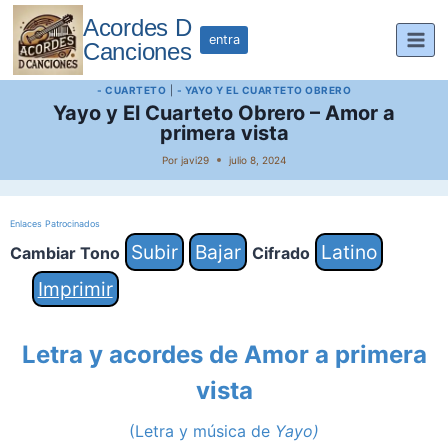
Saltar
Acordes D
al
entra
Canciones
contenido
- CUARTETO
|
- YAYO Y EL CUARTETO OBRERO
Yayo y El Cuarteto Obrero – Amor a
primera vista
Por
javi29
julio 8, 2024
Enlaces Patrocinados
Subir
Bajar
Latino
Cambiar Tono
Cifrado
Imprimir
Letra y acordes de Amor a primera
vista
(Letra y música de
Yayo)