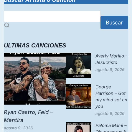
Buscar
ULTIMAS CANCIONES
Averly Morillo –
Jesucristo
agosto 9, 2026
George
Harrison – Got
my mind set on
you
Ryan Castro, Feid –
agosto 9, 2026
Mentira
Paloma Mami –
agosto 9, 2026
Ojo de horus ft.