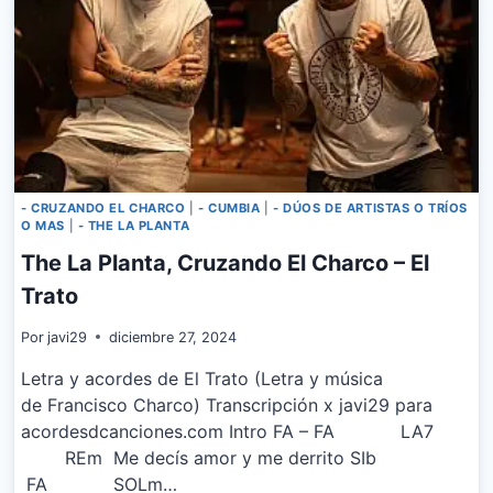
DEMENCIA
- CRUZANDO EL CHARCO
|
- CUMBIA
|
- DÚOS DE ARTISTAS O TRÍOS
O MAS
|
- THE LA PLANTA
The La Planta, Cruzando El Charco – El
Trato
Por
javi29
diciembre 27, 2024
Letra y acordes de El Trato (Letra y música
de Francisco Charco) Transcripción x javi29 para
acordesdcanciones.com Intro FA – FA LA7
REm Me decís amor y me derrito SIb
FA SOLm…