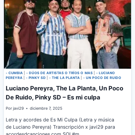
- CUMBIA
|
- DÚOS DE ARTISTAS O TRÍOS O MAS
|
- LUCIANO
PEREYRA
|
- PINKY SD
|
- THE LA PLANTA
|
- UN POCO DE RUIDO
Luciano Pereyra, The La Planta, Un Poco
De Ruido, Pinky SD – Es mi culpa
Por
javi29
diciembre 7, 2025
Letra y acordes de Es Mi Culpa (Letra y música
de Luciano Pereyra) Transcripción x javi29 para
acordesdcanciones.com SOL#m