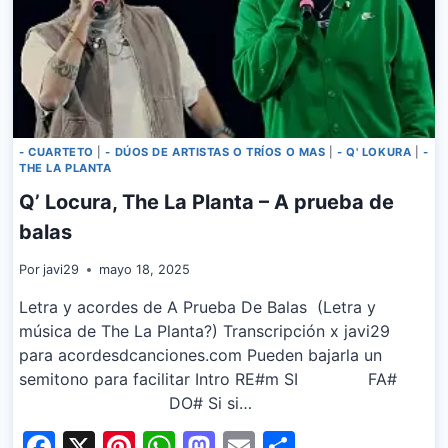
- CUARTETO
|
- DÚOS DE ARTISTAS O TRÍOS O MAS
|
- Q' LOKURA
|
-
THE LA PLANTA
Q’ Locura, The La Planta – A prueba de
balas
Por
javi29
mayo 18, 2025
Letra y acordes de A Prueba De Balas (Letra y
música de The La Planta?) Transcripción x javi29
para acordesdcanciones.com Pueden bajarla un
semitono para facilitar Intro RE#m SI FA#
DO# Si si…
Facebook
X
Pinterest
WhatsApp
Mastodon
Email
Share