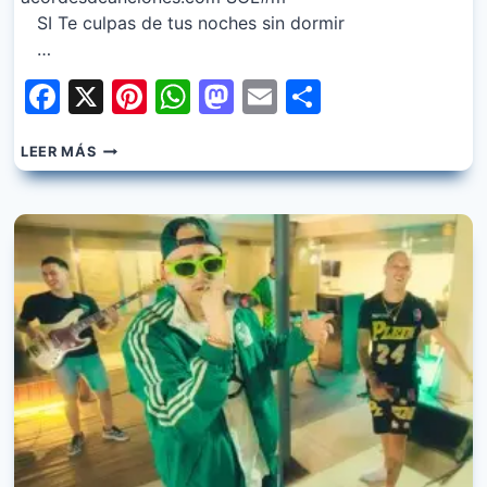
SI Te culpas de tus noches sin dormir
…
Facebook
X
Pinterest
WhatsApp
Mastodon
Email
Share
LUCIANO
LEER MÁS
PEREYRA,
THE
LA
PLANTA,
UN
POCO
DE
RUIDO,
PINKY
SD
–
ES
MI
CULPA