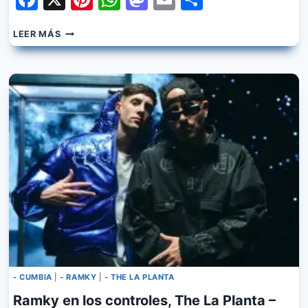
Q’
LEER MÁS
LOCURA,
THE
LA
PLANTA
–
A
PRUEBA
DE
BALAS
- CUMBIA
|
- RAMKY
|
- THE LA PLANTA
Ramky en los controles, The La Planta –