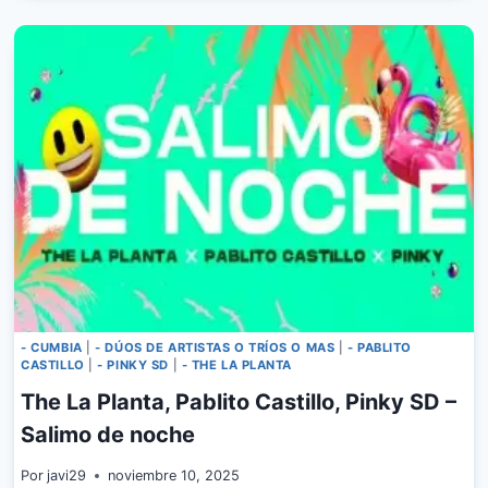
PABLITO
HC
–
SI
ESTA
CASA
HABLARA
- CUMBIA
|
- DÚOS DE ARTISTAS O TRÍOS O MAS
|
- PABLITO
CASTILLO
|
- PINKY SD
|
- THE LA PLANTA
The La Planta, Pablito Castillo, Pinky SD –
Salimo de noche
Por
javi29
noviembre 10, 2025