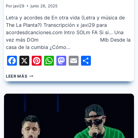
Por
javi29
junio 26, 2025
Letra y acordes de En otra vida (Letra y música de
The La Planta?) Transcripción x javi29 para
acordesdcanciones.com Intro SOLm FA Si si… Una
vez más DOm MIb Desde la
casa de la cumbia ¿Cómo…
Facebook
X
Pinterest
WhatsApp
Mastodon
Email
Share
THE
LEER MÁS
LA
PLANTA
–
EN
OTRA
VIDA