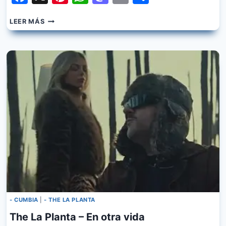
LUCK
LEER MÁS
RA,
RAMKY,
THE
LA
PLANTA
–
FINGI
DEMENCIA
- CUMBIA
|
- THE LA PLANTA
The La Planta – En otra vida