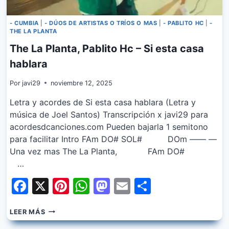
- CUMBIA
|
- DÚOS DE ARTISTAS O TRÍOS O MAS
|
- PABLITO HC
|
-
THE LA PLANTA
The La Planta, Pablito Hc – Si esta casa
hablara
Por
javi29
noviembre 12, 2025
Letra y acordes de Si esta casa hablara (Letra y
música de Joel Santos) Transcripción x javi29 para
acordesdcanciones.com Pueden bajarla 1 semitono
para facilitar Intro FAm DO# SOL# DOm —— —
Una vez mas The La Planta, FAm DO#
…
Facebook
X
Pinterest
WhatsApp
Mastodon
Email
Share
THE
LEER MÁS
LA
PLANTA,