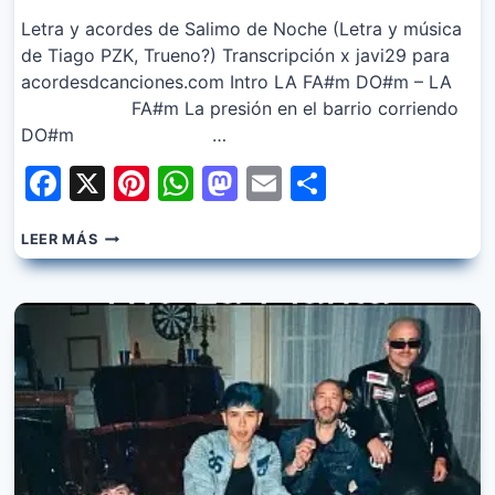
Letra y acordes de Salimo de Noche (Letra y música
de Tiago PZK, Trueno?) Transcripción x javi29 para
acordesdcanciones.com Intro LA FA#m DO#m – LA
FA#m La presión en el barrio corriendo
DO#m …
Facebook
X
Pinterest
WhatsApp
Mastodon
Email
Share
THE
LEER MÁS
LA
PLANTA,
PABLITO
CASTILLO,
PINKY
SD
–
SALIMO
DE
NOCHE