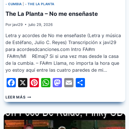
- CUMBIA
|
- THE LA PLANTA
The La Planta – No me enseñaste
Por
javi29
julio 29, 2026
Letra y acordes de No me enseñaste (Letra y música
de Estéfano, Julio C. Reyes) Transcripción x javi29
para acordesdcanciones.com Intro FA#m
FA#m/MI REmaj7 Si si una vez mas desde la casa
de la cumbia. – FA#m Llama, no importa la hora que
yo estoy aquí entre las cuatro paredes de mi…
Facebook
X
Pinterest
WhatsApp
Mastodon
Email
Share
THE
LEER MÁS
LA
PLANTA
–
NO
ME
ENSEÑASTE