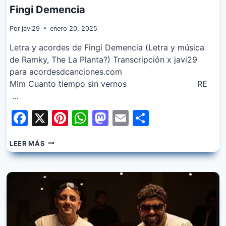
Fingi Demencia
Por
javi29
enero 20, 2025
Letra y acordes de Fingi Demencia (Letra y música
de Ramky, The La Planta?) Transcripción x javi29
para acordesdcanciones.com
MIm Cuanto tiempo sin vernos RE
…
Facebook
X
Pinterest
WhatsApp
Mastodon
Email
Share
RAMKY
LEER MÁS
EN
LOS
CONTROLES,
THE
LA
PLANTA
–
FINGI