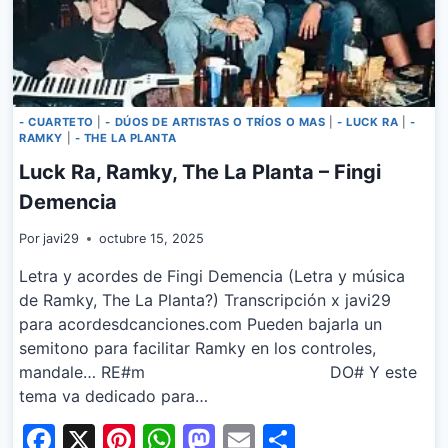
- CUARTETO
|
- DÚOS DE ARTISTAS O TRÍOS O MAS
|
- LUCK RA
|
-
RAMKY
|
- THE LA PLANTA
Luck Ra, Ramky, The La Planta – Fingi
Demencia
Por
javi29
octubre 15, 2025
Letra y acordes de Fingi Demencia (Letra y música
de Ramky, The La Planta?) Transcripción x javi29
para acordesdcanciones.com Pueden bajarla un
semitono para facilitar Ramky en los controles,
mandale… RE#m DO# Y este
tema va dedicado para…
Facebook
X
Pinterest
WhatsApp
Mastodon
Email
Share