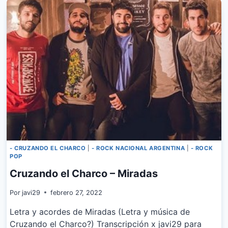
COTI
–
EL
TRATO
- CRUZANDO EL CHARCO
|
- ROCK NACIONAL ARGENTINA
|
- ROCK
POP
Cruzando el Charco – Miradas
Por
javi29
febrero 27, 2022
Letra y acordes de Miradas (Letra y música de
Cruzando el Charco?) Transcripción x javi29 para