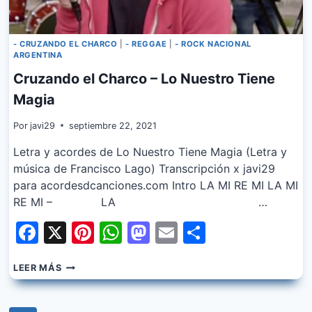
- CRUZANDO EL CHARCO
|
- REGGAE
|
- ROCK NACIONAL
ARGENTINA
Cruzando el Charco – Lo Nuestro Tiene
Magia
Por
javi29
septiembre 22, 2021
Letra y acordes de Lo Nuestro Tiene Magia (Letra y
música de Francisco Lago) Transcripción x javi29
para acordesdcanciones.com Intro LA MI RE MI LA MI
RE MI – LA …
Facebook
X
Pinterest
WhatsApp
Mastodon
Email
Share
CRUZANDO
LEER MÁS
EL
CHARCO
–