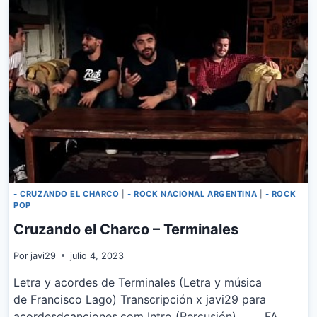
- CRUZANDO EL CHARCO
|
- ROCK NACIONAL ARGENTINA
|
- ROCK
POP
Cruzando el Charco – Terminales
Por
javi29
julio 4, 2023
Letra y acordes de Terminales (Letra y música
de Francisco Lago) Transcripción x javi29 para
acordesdcanciones.com Intro (Percusión) FA