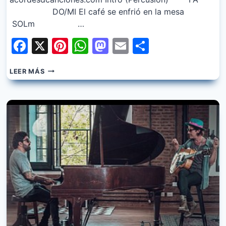
DO/MI El café se enfrió en la mesa
SOLm …
Facebook
X
Pinterest
WhatsApp
Mastodon
Email
Share
CRUZANDO
LEER MÁS
EL
CHARCO
–
TERMINALES