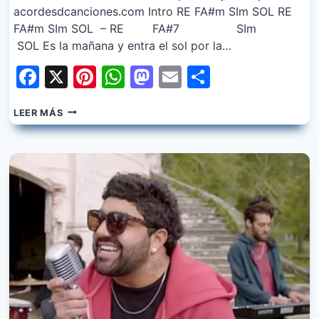
acordesdcanciones.com Intro RE FA#m SIm SOL RE
FA#m SIm SOL – RE FA#7 SIm
SOL Es la mañana y entra el sol por la…
Facebook
X
Pinterest
WhatsApp
Mastodon
Email
Share
CRUZANDO
LEER MÁS
EL
CHARCO
–
MIRADAS