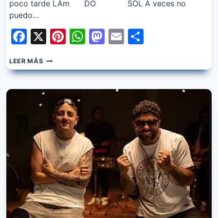
poco tarde LAm DO SOL A veces no
puedo…
Facebook
X
Pinterest
WhatsApp
Mastodon
Email
Share
CRUZANDO
LEER MÁS
EL
CHARCO
–
PUEDE
SER