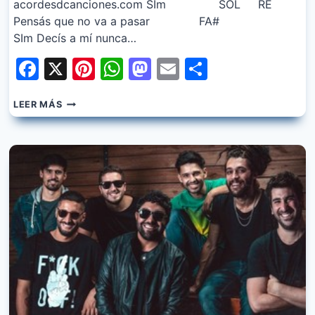
acordesdcanciones.com SIm SOL RE
Pensás que no va a pasar FA#
SIm Decís a mí nunca…
Facebook
X
Pinterest
WhatsApp
Mastodon
Email
Share
CRUZANDO
LEER MÁS
EL
CHARCO
–
PARA
MUCHO
MAS