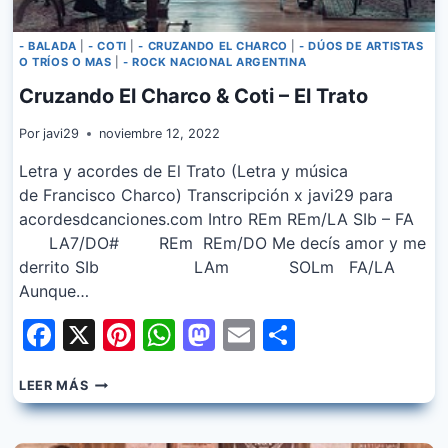
- BALADA
|
- COTI
|
- CRUZANDO EL CHARCO
|
- DÚOS DE ARTISTAS
O TRÍOS O MAS
|
- ROCK NACIONAL ARGENTINA
Cruzando El Charco & Coti – El Trato
Por
javi29
noviembre 12, 2022
Letra y acordes de El Trato (Letra y música
de Francisco Charco) Transcripción x javi29 para
acordesdcanciones.com Intro REm REm/LA SIb – FA
LA7/DO# REm REm/DO Me decís amor y me
derrito SIb LAm SOLm FA/LA
Aunque…
Facebook
X
Pinterest
WhatsApp
Mastodon
Email
Share
CRUZANDO
LEER MÁS
EL
CHARCO
&