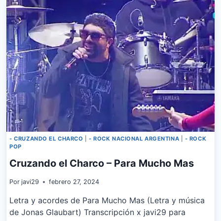
CHARCO
–
EL
TRATO
- CRUZANDO EL CHARCO
|
- ROCK NACIONAL ARGENTINA
|
- ROCK
POP
Cruzando el Charco – Para Mucho Mas
Por
javi29
febrero 27, 2024
Letra y acordes de Para Mucho Mas (Letra y música
de Jonas Glaubart) Transcripción x javi29 para