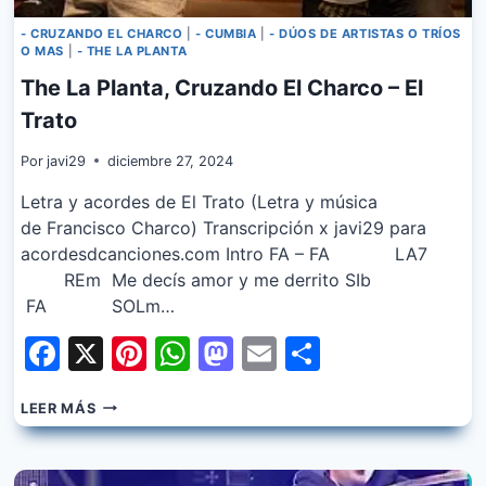
- CRUZANDO EL CHARCO
|
- CUMBIA
|
- DÚOS DE ARTISTAS O TRÍOS
O MAS
|
- THE LA PLANTA
The La Planta, Cruzando El Charco – El
Trato
Por
javi29
diciembre 27, 2024
Letra y acordes de El Trato (Letra y música
de Francisco Charco) Transcripción x javi29 para
acordesdcanciones.com Intro FA – FA LA7
REm Me decís amor y me derrito SIb
FA SOLm…
Facebook
X
Pinterest
WhatsApp
Mastodon
Email
Share
THE
LEER MÁS
LA
PLANTA,
CRUZANDO
EL