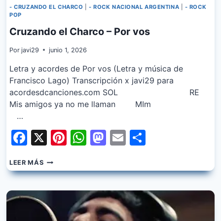
- CRUZANDO EL CHARCO
|
- ROCK NACIONAL ARGENTINA
|
- ROCK
POP
Cruzando el Charco – Por vos
Por
javi29
junio 1, 2026
Letra y acordes de Por vos (Letra y música de
Francisco Lago) Transcripción x javi29 para
acordesdcanciones.com SOL RE
Mis amigos ya no me llaman MIm
…
Facebook
X
Pinterest
WhatsApp
Mastodon
Email
Share
CRUZANDO
LEER MÁS
EL
CHARCO
–
POR
VOS