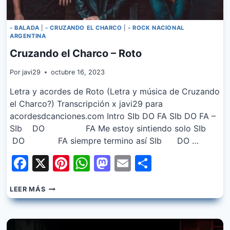
- BALADA
|
- CRUZANDO EL CHARCO
|
- ROCK NACIONAL
ARGENTINA
Cruzando el Charco – Roto
Por
javi29
octubre 16, 2023
Letra y acordes de Roto (Letra y música de Cruzando
el Charco?) Transcripción x javi29 para
acordesdcanciones.com Intro SIb DO FA SIb DO FA –
SIb DO FA Me estoy sintiendo solo SIb
DO FA siempre termino así SIb DO …
Facebook
X
Pinterest
WhatsApp
Mastodon
Email
Share
CRUZANDO
LEER MÁS
EL
CHARCO
–
ROTO