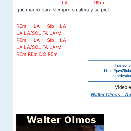
LA REm
que marcó para siempre su alma y su piel.
REm LA SIb LA
LA LA/SOL FA LA/MI
REm LA SIb LA
LA LA/SOL FA LA/MI
REm REm DO REm
–
———————————
Transcrip
https://javi29c
acordesdc
———————————
Video e
Walter Olmos – A