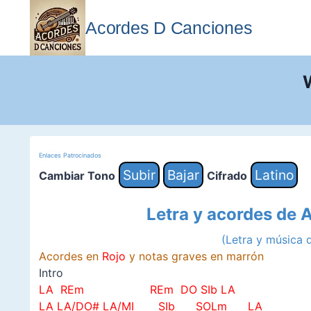
Saltar
al
Acordes D Canciones
contenido
Enlaces Patrocinados
Subir
Bajar
Latino
Cambiar Tono
Cifrado
Letra y acordes de
(Letra y música
Acordes en
Rojo
y notas graves en marrón
Intro
LA REm REm DO SIb LA
LA LA/DO# LA/MI SIb SOLm LA