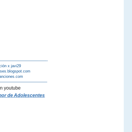
————————————-
ción x javi29
lases.blogspot.com
anciones.com
————————————–
n youtube
mor de Adolescentes