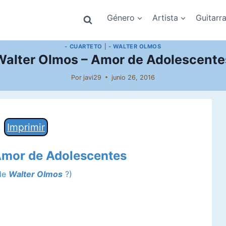
Género
Artista
Guitarr
- CUARTETO
|
- WALTER OLMOS
Walter Olmos – Amor de Adolescente
Por
javi29
junio 26, 2016
Imprimir
 Amor de Adolescentes
 de
Walter Olmos
?)