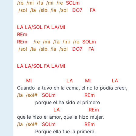
/re /mi /fa /mi /re
SOLm
/sol /la /sib /la /sol
DO7
FA
LA LA/SOL FA LA/MI
REm
REm
/re /mi /fa /mi /re
SOLm
/sol /la /sib /la /sol
DO7
FA
LA LA/SOL FA LA/MI
MI LA MI LA
Cuando la tuvo en la cama, el no lo podía creer,
/la /sol#
SOLm REm
porque el ha sido el primero
LA
REm
que le hizo el amor, que la hizo mujer.
/la /sol#
SOLm REm
Porque ella fue la primera,