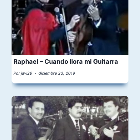
Raphael – Cuando llora mi Guitarra
Por
javi29
diciembre 23, 2019