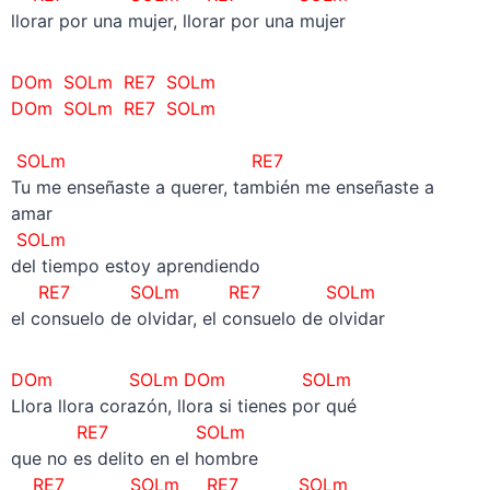
llorar por una mujer, llorar por una mujer
DOm SOLm RE7 SOLm
DOm SOLm RE7 SOLm
SOLm RE7
Tu me enseñaste a querer, también me enseñaste a
amar
SOLm
del tiempo estoy aprendiendo
RE7 SOLm
RE7 SOLm
el consuelo de olvidar, el consuelo de olvidar
DOm SOLm DOm SOLm
Llora llora corazón, llora si tienes por qué
RE7 SOLm
que no es delito en el hombre
RE7 SOLm
RE7 SOLm