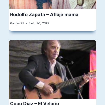
Rodolfo Zapata – Afloje mama
Por
javi29
junio 20, 2015
Coco Diaz – El Velorio