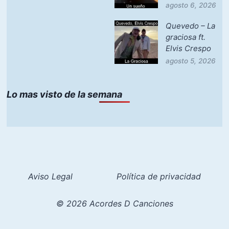
agosto 6, 2026
Quevedo – La
graciosa ft.
Elvis Crespo
agosto 5, 2026
Lo mas visto de la semana
Aviso Legal
Política de privacidad
© 2026 Acordes D Canciones