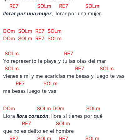
RE7 SOLm
RE7 SOLm
llorar por una mujer
, llorar por una mujer.
DOm SOLm RE7 SOLm
DOm SOLm RE7 SOLm
SOLm RE7
Yo represento la playa y tu las olas del mar
SOLm RE7 SOLm
vienes a mi y me acaricias me besas y luego te vas
RE7 SOLm
me besas luego te vas
DOm SOLm DOm SOLm
Llora
llora corazón
, llora si tienes por qué
RE7 SOLm
que no es delito en el hombre
RE7 SOLm
RE7 SOLm