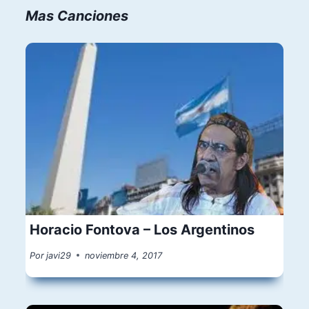
Mas Canciones
Horacio Fontova – Los Argentinos
Por
javi29
noviembre 4, 2017