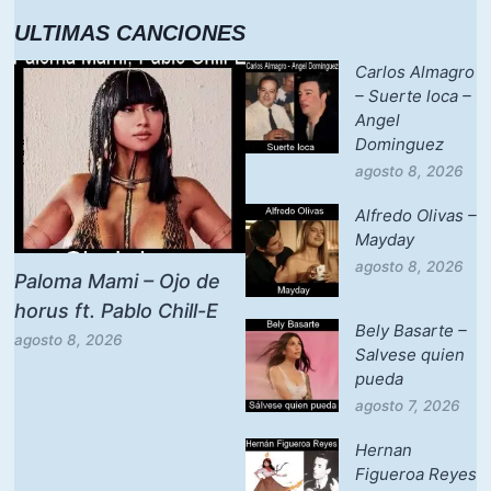
ULTIMAS CANCIONES
Carlos Almagro
– Suerte loca –
Angel
Dominguez
agosto 8, 2026
Alfredo Olivas –
Mayday
agosto 8, 2026
Paloma Mami – Ojo de
horus ft. Pablo Chill-E
Bely Basarte –
agosto 8, 2026
Salvese quien
pueda
agosto 7, 2026
Hernan
Figueroa Reyes