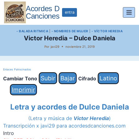
Saltar
Acordes D
al
entra
Canciones
contenido
- BALADA RITMICA
|
- NOMBRES DE MUJER
|
- VÍCTOR HEREDIA
Victor Heredia – Dulce Daniela
Por
javi29
noviembre 21, 2019
Enlaces Patrocinados
Subir
Bajar
Latino
Cambiar Tono
Cifrado
Imprimir
Letra y acordes de Dulce Daniela
(Letra y música de
Víctor Heredia
)
Transcripción x javi29 para acordesdcanciones.com
Intro