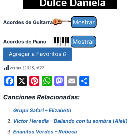
Acordes de Guitarra
Acordes de Piano
Agregar a Favoritos
0
Vistas (2025):
627
F
X
Pi
W
M
E
S
a
nt
h
a
m
h
Canciones Relacionadas:
c
er
at
st
ai
ar
e
e
s
o
l
e
Grupo Safari – Elizabeth
b
st
A
d
Victor Heredia – Bailando con tu sombra (Alelí)
o
p
o
Enanitos Verdes – Rebeca