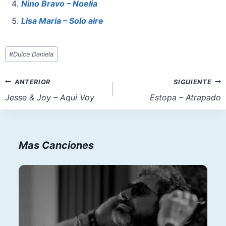
o
p
n
Nino Bravo – Noelia
k
Lisa Maria – Solo aire
Etiquetas
#
Dulce Daniela
de
la
Navegación
ANTERIOR
SIGUIENTE
entrada:
de
Jesse & Joy – Aqui Voy
Estopa – Atrapado
entradas
Mas Canciones