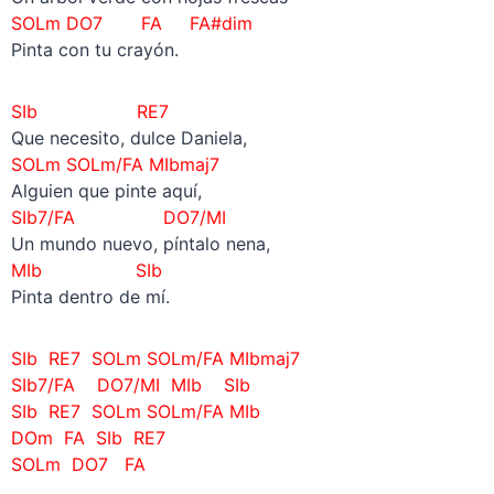
SOLm DO7 FA FA#dim
Pinta con tu crayón.
SIb RE7
Que necesito, dulce Daniela,
SOLm
SOLm/FA
MIbmaj7
Alguien que pinte aquí,
SIb7/FA DO7/MI
Un mundo nuevo, píntalo nena,
MIb SIb
Pinta dentro de mí.
SIb RE7 SOLm SOLm/FA MIbmaj7
SIb7/FA DO7/MI
MIb SIb
SIb RE7 SOLm SOLm/FA MIb
DOm FA SIb RE7
SOLm DO7 FA