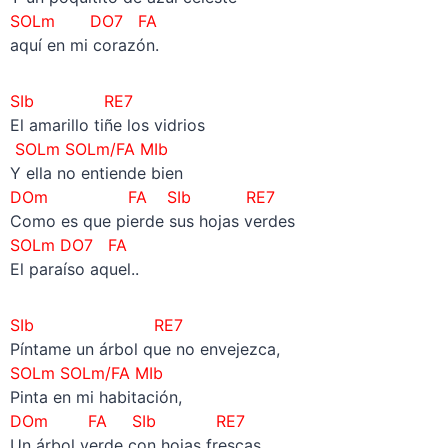
SOLm DO7 FA
aquí en mi corazón.
SIb RE7
El amarillo tiñe los vidrios
SOLm
SOLm/FA
MIb
Y ella no entiende bien
DOm FA SIb RE7
Como es que pierde sus hojas verdes
SOLm DO7 FA
El paraíso aquel..
SIb RE7
Píntame un árbol que no envejezca,
SOLm
SOLm/FA
MIb
Pinta en mi habitación,
DOm FA SIb RE7
Un árbol verde con hojas frescas