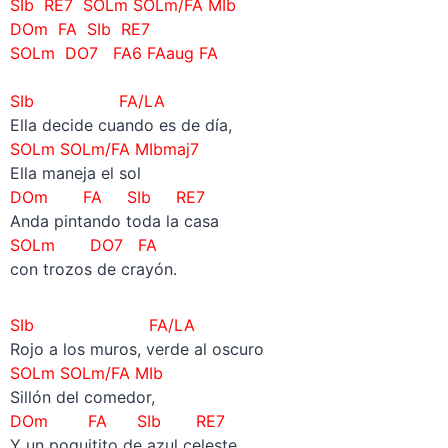
SIb RE7 SOLm SOLm/FA MIb
DOm FA SIb RE7
SOLm DO7 FA6 FAaug FA
–
SIb FA/LA
Ella decide cuando es de día,
SOLm
SOLm/FA
MIbmaj7
Ella maneja el sol
DOm FA SIb RE7
Anda pintando toda la casa
SOLm DO7 FA
con trozos de crayón.
SIb FA/LA
Rojo a los muros, verde al oscuro
SOLm
SOLm/FA
MIb
Sillón del comedor,
DOm FA SIb RE7
Y un poquitito de azul celeste