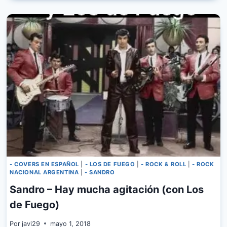
LOS
DE
FUEGO
–
ANOCHECER
DE
UN
DIA
AGITADO
- COVERS EN ESPAÑOL
|
- LOS DE FUEGO
|
- ROCK & ROLL
|
- ROCK
NACIONAL ARGENTINA
|
- SANDRO
Sandro – Hay mucha agitación (con Los
de Fuego)
Por
javi29
mayo 1, 2018