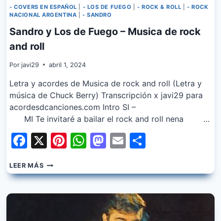
- COVERS EN ESPAÑOL
|
- LOS DE FUEGO
|
- ROCK & ROLL
|
- ROCK
NACIONAL ARGENTINA
|
- SANDRO
Sandro y Los de Fuego – Musica de rock
and roll
Por
javi29
abril 1, 2024
Letra y acordes de Musica de rock and roll (Letra y
música de Chuck Berry) Transcripción x javi29 para
acordesdcanciones.com Intro SI –
MI Te invitaré a bailar el rock and roll nena …
Facebook
X
Pinterest
WhatsApp
Mastodon
Email
Share
SANDRO
LEER MÁS
Y
LOS
DE
FUEGO
–
MUSICA