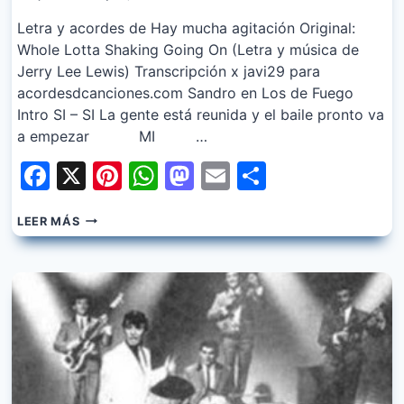
Letra y acordes de Hay mucha agitación Original:
Whole Lotta Shaking Going On (Letra y música de
Jerry Lee Lewis) Transcripción x javi29 para
acordesdcanciones.com Sandro en Los de Fuego
Intro SI – SI La gente está reunida y el baile pronto va
a empezar MI …
Facebook
X
Pinterest
WhatsApp
Mastodon
Email
Share
SANDRO
LEER MÁS
–
HAY
MUCHA
AGITACIÓN
(CON
LOS
DE
FUEGO)