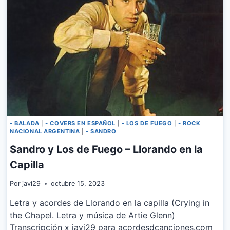
DE
ROCK
AND
ROLL
- BALADA
|
- COVERS EN ESPAÑOL
|
- LOS DE FUEGO
|
- ROCK
NACIONAL ARGENTINA
|
- SANDRO
Sandro y Los de Fuego – Llorando en la
Capilla
Por
javi29
octubre 15, 2023
Letra y acordes de Llorando en la capilla (Crying in
the Chapel. Letra y música de Artie Glenn)
Transcripción x javi29 para acordesdcanciones.com