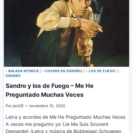
MI
MENTE
- BALADA RITMICA
|
- COVERS EN ESPAÑOL
|
- LOS DE FUEGO
|
-
SANDRO
Sandro y los de Fuego – Me He
Preguntado Muchas Veces
Por
javi29
noviembre 15, 2020
Letra y acordes de Me He Preguntado Muchas Veces
A veces me pregunto yo (Je Me Suis Souvent
Demande) (Letra y música de Bobbejaan Schoepen,