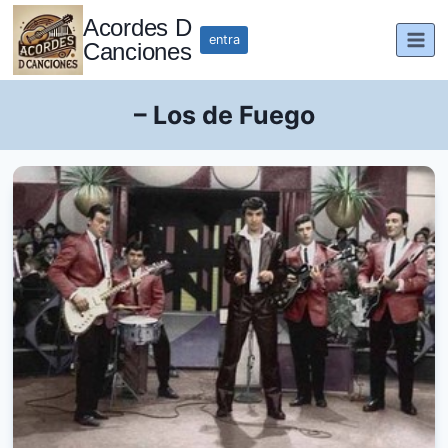
Saltar
Acordes D
al
entra
Canciones
contenido
– Los de Fuego