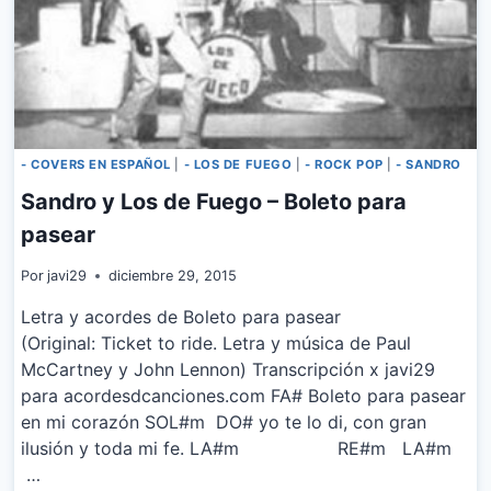
- COVERS EN ESPAÑOL
|
- LOS DE FUEGO
|
- ROCK POP
|
- SANDRO
Sandro y Los de Fuego – Boleto para
pasear
Por
javi29
diciembre 29, 2015
Letra y acordes de Boleto para pasear
(Original: Ticket to ride. Letra y música de Paul
McCartney y John Lennon) Transcripción x javi29
para acordesdcanciones.com FA# Boleto para pasear
en mi corazón SOL#m DO# yo te lo di, con gran
ilusión y toda mi fe. LA#m RE#m LA#m
…