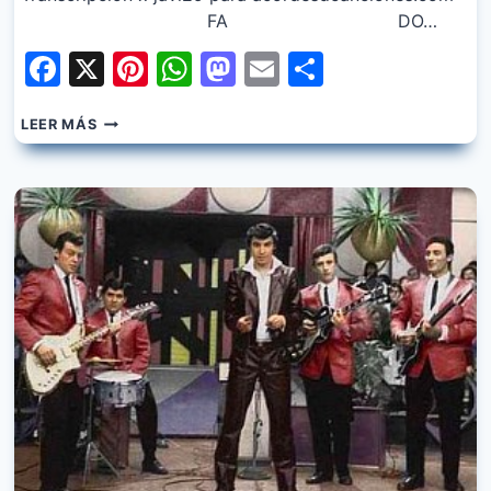
FA DO…
Facebook
X
Pinterest
WhatsApp
Mastodon
Email
Share
SANDRO
LEER MÁS
Y
LOS
DE
FUEGO
–
LLORANDO
EN
LA
CAPILLA