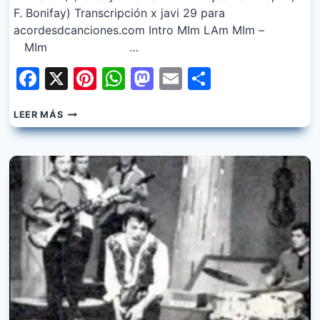
F. Bonifay) Transcripción x javi 29 para
acordesdcanciones.com Intro MIm LAm MIm –
MIm …
Facebook
X
Pinterest
WhatsApp
Mastodon
Email
Share
SANDRO
LEER MÁS
Y
LOS
DE
FUEGO
–
ME
HE
PREGUNTADO
MUCHAS
VECES