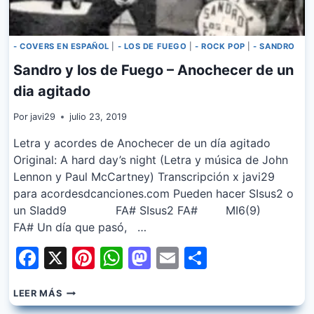
- COVERS EN ESPAÑOL
|
- LOS DE FUEGO
|
- ROCK POP
|
- SANDRO
Sandro y los de Fuego – Anochecer de un
dia agitado
Por
javi29
julio 23, 2019
Letra y acordes de Anochecer de un día agitado
Original: A hard day’s night (Letra y música de John
Lennon y Paul McCartney) Transcripción x javi29
para acordesdcanciones.com Pueden hacer SIsus2 o
un SIadd9 FA# SIsus2 FA# MI6(9)
FA# Un día que pasó, …
Facebook
X
Pinterest
WhatsApp
Mastodon
Email
Share
SANDRO
LEER MÁS
Y