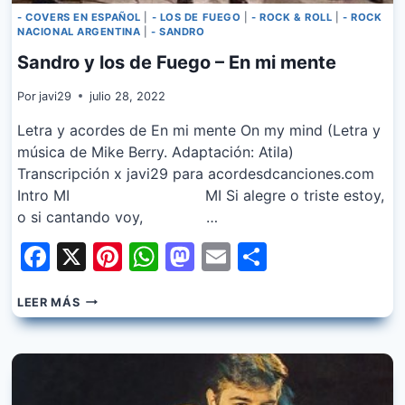
- COVERS EN ESPAÑOL
|
- LOS DE FUEGO
|
- ROCK & ROLL
|
- ROCK
NACIONAL ARGENTINA
|
- SANDRO
Sandro y los de Fuego – En mi mente
Por
javi29
julio 28, 2022
Letra y acordes de En mi mente On my mind (Letra y
música de Mike Berry. Adaptación: Atila)
Transcripción x javi29 para acordesdcanciones.com
Intro MI MI Si alegre o triste estoy,
o si cantando voy, …
Facebook
X
Pinterest
WhatsApp
Mastodon
Email
Share
SANDRO
LEER MÁS
Y
LOS
DE
FUEGO
–
EN