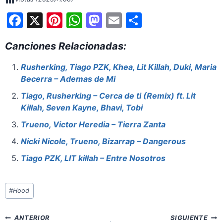
F
X
Pi
W
M
E
S
a
nt
h
a
m
h
Canciones Relacionadas:
c
er
at
st
ai
ar
e
e
s
o
l
e
Rusherking, Tiago PZK, Khea, Lit Killah, Duki, Maria
Becerra – Ademas de Mi
b
st
A
d
o
p
o
Tiago, Rusherking – Cerca de ti (Remix) ft. Lit
Killah, Seven Kayne, Bhavi, Tobi
o
p
n
Trueno, Victor Heredia – Tierra Zanta
k
Nicki Nicole, Trueno, Bizarrap – Dangerous
Tiago PZK, LIT killah – Entre Nosotros
Etiquetas
#
Hood
de
la
Navegación
ANTERIOR
SIGUIENTE
entrada: