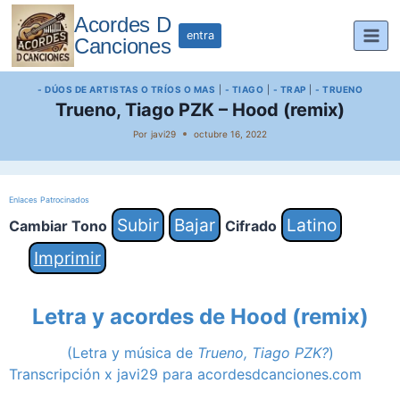
Saltar
Acordes D
al
entra
Canciones
contenido
- DÚOS DE ARTISTAS O TRÍOS O MAS
|
- TIAGO
|
- TRAP
|
- TRUENO
Trueno, Tiago PZK – Hood (remix)
Por
javi29
octubre 16, 2022
Enlaces Patrocinados
Subir
Bajar
Latino
Cambiar Tono
Cifrado
Imprimir
Letra y acordes de Hood (remix)
(Letra y música de
Trueno, Tiago PZK?
)
Transcripción x javi29 para acordesdcanciones.com