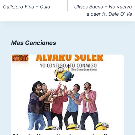
de
Callejero Fino – Culo
Ulises Bueno – No vuelvo
a caer ft. Dale Q’ Va
entradas
Mas Canciones