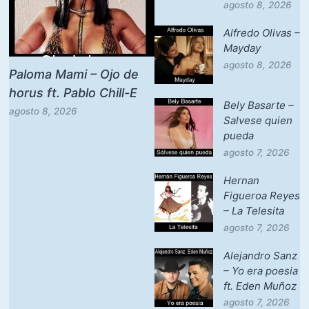
agosto 8, 2026
Alfredo Olivas –
Mayday
agosto 8, 2026
Paloma Mami – Ojo de
horus ft. Pablo Chill-E
Bely Basarte –
agosto 8, 2026
Salvese quien
pueda
agosto 7, 2026
Hernan
Figueroa Reyes
– La Telesita
agosto 7, 2026
Alejandro Sanz
– Yo era poesia
ft. Eden Muñoz
agosto 7, 2026