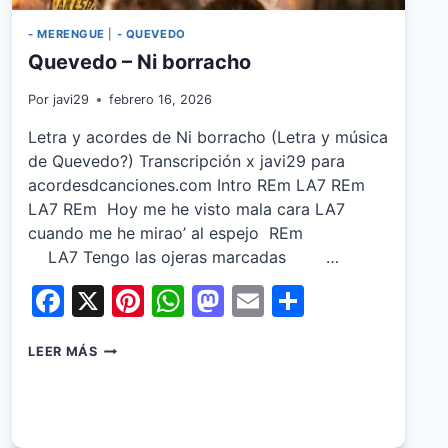
- MERENGUE
|
- QUEVEDO
Quevedo – Ni borracho
Por
javi29
febrero 16, 2026
Letra y acordes de Ni borracho (Letra y música
de Quevedo?) Transcripción x javi29 para
acordesdcanciones.com Intro REm LA7 REm
LA7 REm Hoy me he visto mala cara LA7
cuando me he mirao’ al espejo REm
LA7 Tengo las ojeras marcadas …
Facebook
X
Pinterest
WhatsApp
Mastodon
Email
Share
QUEVEDO
LEER MÁS
–
NI
BORRACHO