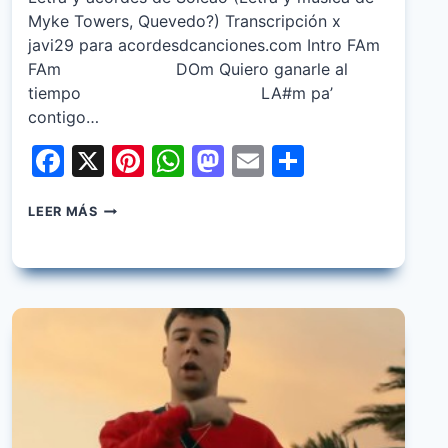
Myke Towers, Quevedo?) Transcripción x
javi29 para acordesdcanciones.com Intro FAm
FAm DOm Quiero ganarle al
tiempo LA#m pa’
contigo…
Facebook
X
Pinterest
WhatsApp
Mastodon
Email
Share
MYKE
LEER MÁS
TOWERS,
QUEVEDO
–
SOLEAO