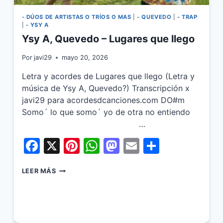
- DÚOS DE ARTISTAS O TRÍOS O MAS
|
- QUEVEDO
|
- TRAP
|
- YSY A
Ysy A, Quevedo – Lugares que llego
Por
javi29
mayo 20, 2026
Letra y acordes de Lugares que llego (Letra y
música de Ysy A, Quevedo?) Transcripción x
javi29 para acordesdcanciones.com DO#m
Somo´ lo que somo´ yo de otra no entiendo
…
Facebook
X
Pinterest
WhatsApp
Mastodon
Email
Share
YSY
LEER MÁS
A,
QUEVEDO
–
LUGARES
QUE