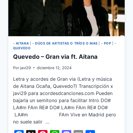
- AITANA
|
- DÚOS DE ARTISTAS O TRÍOS O MAS
|
- POP
|
-
QUEVEDO
Quevedo – Gran via ft. Aitana
Por
javi29
diciembre 12, 2024
Letra y acordes de Gran via (Letra y música
de Aitana Ocaña, Quevedo?) Transcripción x
javi29 para acordesdcanciones.com Pueden
bajarla un semitono para facilitar Intro DO#
LA#m FAm RE# DO# LA#m FAm RE# DO#
LA#m FAm Vive en Madrid pero
no suele salir …