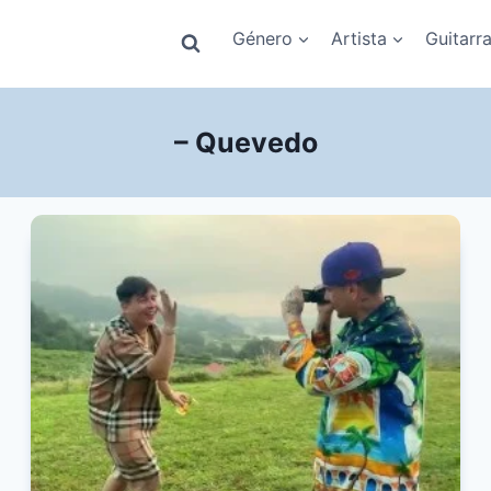
Género
Artista
Guitarr
– Quevedo