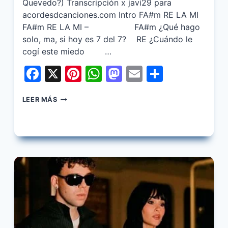
Quevedo?) Transcripción x javi29 para
acordesdcanciones.com Intro FA#m RE LA MI
FA#m RE LA MI – FA#m ¿Qué hago
solo, ma, si hoy es 7 del 7? RE ¿Cuándo le
cogí este miedo …
Facebook
X
Pinterest
WhatsApp
Mastodon
Email
Share
QUEVEDO
LEER MÁS
–
TUCHAT