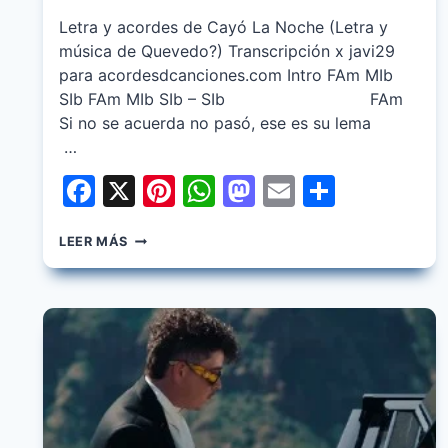
Letra y acordes de Cayó La Noche (Letra y
música de Quevedo?) Transcripción x javi29
para acordesdcanciones.com Intro FAm MIb
SIb FAm MIb SIb – SIb FAm
Si no se acuerda no pasó, ese es su lema
…
Facebook
X
Pinterest
WhatsApp
Mastodon
Email
Share
LA
LEER MÁS
PANTERA,
QUEVEDO,
JUSEPH
–
CAYO
LA
NOCHE