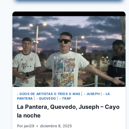
LA
GRACIOSA
FT.
ELVIS
CRESPO
- DÚOS DE ARTISTAS O TRÍOS O MAS
|
- JUSEPH
|
- LA
PANTERA
|
- QUEVEDO
|
- TRAP
La Pantera, Quevedo, Juseph – Cayo
la noche
Por
javi29
diciembre 8, 2025