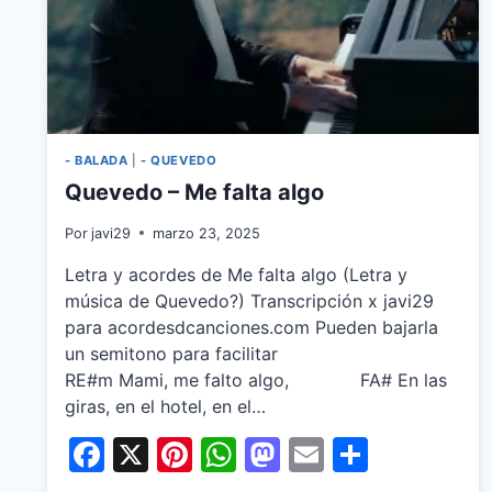
- BALADA
|
- QUEVEDO
Quevedo – Me falta algo
Por
javi29
marzo 23, 2025
Letra y acordes de Me falta algo (Letra y
música de Quevedo?) Transcripción x javi29
para acordesdcanciones.com Pueden bajarla
un semitono para facilitar
RE#m Mami, me falto algo, FA# En las
giras, en el hotel, en el…
Facebook
X
Pinterest
WhatsApp
Mastodon
Email
Share