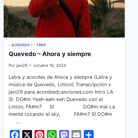
- QUEVEDO
|
- TRAP
Quevedo – Ahora y siempre
Por
javi29
octubre 19, 2024
Letra y acordes de Ahora y siempre (Letra y
música de Quevedo, Linton) Transcripción x
javi29 para acordesdcanciones.com Intro LA
SI DO#m Yeah-eah-eah Quevedo con el
Linton, FA#m7 SI DO#m mai La
mente rozando el sky, FA#m7 SI DO#m
…
Facebook
X
Pinterest
WhatsApp
Mastodon
Email
Share