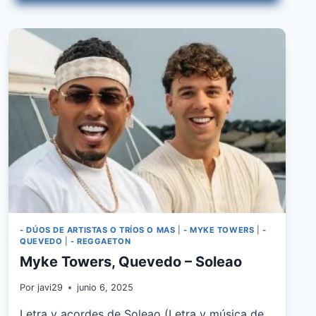
- DÚOS DE ARTISTAS O TRÍOS O MAS
|
- MYKE TOWERS
|
-
QUEVEDO
|
- REGGAETON
Myke Towers, Quevedo – Soleao
Por
javi29
junio 6, 2025
Letra y acordes de Soleao (Letra y música de