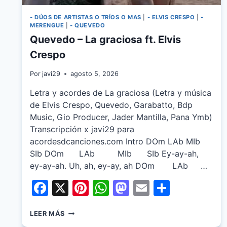
- DÚOS DE ARTISTAS O TRÍOS O MAS
|
- ELVIS CRESPO
|
-
MERENGUE
|
- QUEVEDO
Quevedo – La graciosa ft. Elvis
Crespo
Por
javi29
agosto 5, 2026
Letra y acordes de La graciosa (Letra y música
de Elvis Crespo, Quevedo, Garabatto, Bdp
Music, Gio Producer, Jader Mantilla, Pana Ymb)
Transcripción x javi29 para
acordesdcanciones.com Intro DOm LAb MIb
SIb DOm LAb MIb SIb Ey-ay-ah,
ey-ay-ah. Uh, ah, ey-ay, ah DOm LAb …
Facebook
X
Pinterest
WhatsApp
Mastodon
Email
Share
QUEVEDO
LEER MÁS
–