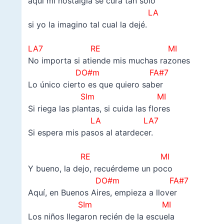
aquí mi nostalgia se cura tan solo
LA
si yo la imagino tal cual la dejé.
–
LA7 RE MI
No importa si atiende mis muchas razones
DO#m FA#7
Lo único cierto es que quiero saber
SIm
MI
Si riega las plantas, si cuida las flores
LA LA7
Si espera mis pasos al atardecer.
–
RE MI
Y bueno, la dejo, recuérdeme un poco
DO#m FA#7
Aquí, en Buenos Aires, empieza a llover
SIm
MI
Los niños llegaron recién de la escuela