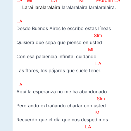
LA MI LA
MI FA#dim LA
Larai laralaralaira
laralaralaira laralaralaira.
–
LA
Desde Buenos Aires le escribo estas líneas
SIm
Quisiera que sepa que pienso en usted
MI
Con esa paciencia infinita, cuidando
LA
Las flores, los pájaros que suele tener.
–
LA
Aquí la esperanza no me ha abandonado
SIm
Pero ando extrañando charlar con usted
MI
Recuerdo que el día que nos despedimos
LA