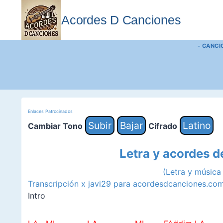
Saltar
al
Acordes D Canciones
contenido
- CANCI
Enlaces Patrocinados
Subir
Bajar
Latino
Cambiar Tono
Cifrado
Letra y acordes d
(Letra y músic
Transcripción x javi29 para acordesdcanciones.co
Intro