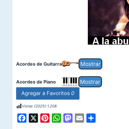
Acordes de Guitarra
Acordes de Piano
Agregar a Favoritos
0
Vistas (2025):
1.208
F
X
Pi
W
M
E
S
a
nt
h
a
m
h