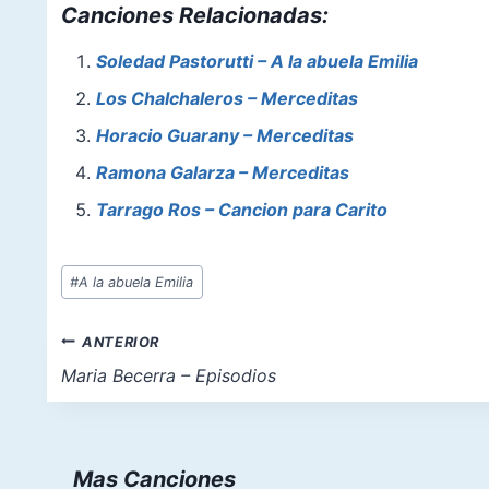
Canciones Relacionadas:
c
er
at
st
ai
ar
e
e
s
o
l
e
Soledad Pastorutti – A la abuela Emilia
b
st
A
d
Los Chalchaleros – Merceditas
o
p
o
Horacio Guarany – Merceditas
o
p
n
Ramona Galarza – Merceditas
k
Tarrago Ros – Cancion para Carito
Etiquetas
#
A la abuela Emilia
de
la
Navegación
ANTERIOR
entrada:
de
Maria Becerra – Episodios
entradas
Mas Canciones