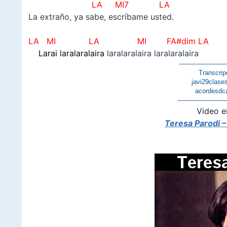
LA MI7 LA
La extraño, ya sabe, escríbame usted.
–
LA MI LA
MI FA#dim LA
Larai laralaralaira
laralaralaira laralaralaira
———————
Transcrip
javi29clase
acordesdc
———————
Video e
Teresa Parodi – 