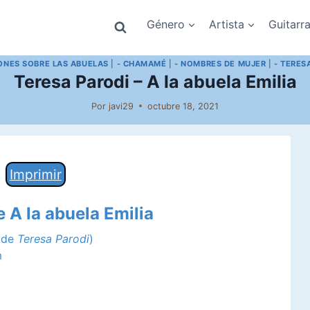
Género
Artista
Guitarr
ONES SOBRE LAS ABUELAS
|
- CHAMAMÉ
|
- NOMBRES DE MUJER
|
- TERES
Teresa Parodi – A la abuela Emilia
Por
javi29
octubre 18, 2021
Imprimir
e A la abuela Emilia
a de
Teresa Parodi
)
m