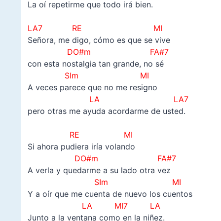
La oí repetirme que todo irá bien.
–
LA7 RE MI
Señora, me digo, cómo es que se vive
DO#m FA#7
con esta nostalgia tan grande, no sé
SIm
MI
A veces parece que no me resigno
LA LA7
pero otras me ayuda acordarme de usted.
–
RE MI
Si ahora pudiera iría volando
DO#m FA#7
A verla y quedarme a su lado otra vez
SIm
MI
Y a oír que me cuenta de nuevo los cuentos
LA MI7 LA
Junto a la ventana como en la niñez.