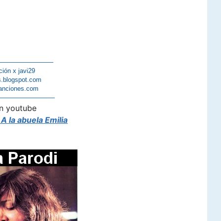
————————–
ción x javi29
s.blogspot.com
anciones.com
—————————
n youtube
A la abuela Emilia