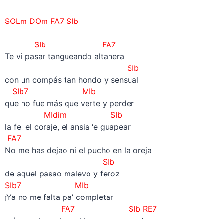
SOLm DOm FA7 SIb
–
SIb FA7
Te vi pasar tangueando altanera
SIb
con un compás tan hondo y sensual
SIb7 MIb
que no fue más que verte y perder
MIdim SIb
la fe, el coraje, el ansia ‘e guapear
FA7
No me has dejao ni el pucho en la oreja
SIb
de aquel pasao malevo y feroz
SIb7 MIb
¡Ya no me falta pa’ completar
FA7 SIb RE7