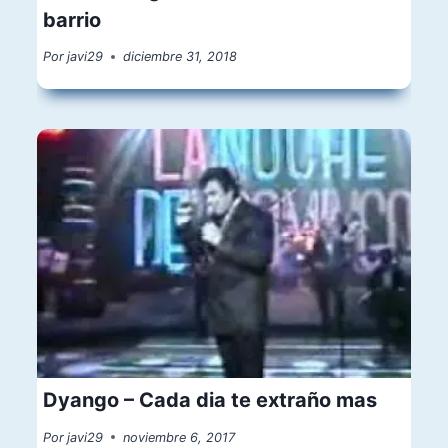
barrio
Por
javi29
diciembre 31, 2018
Dyango – Cada dia te extraño mas
Por
javi29
noviembre 6, 2017