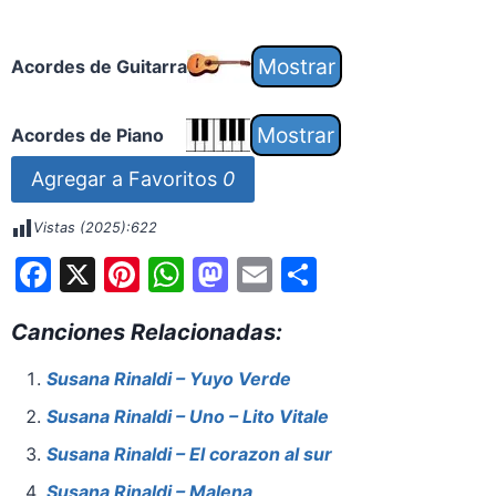
Acordes de Guitarra
Acordes de Piano
Agregar a Favoritos
0
Vistas (2025):
622
F
X
Pi
W
M
E
S
a
nt
h
a
m
h
Canciones Relacionadas:
c
er
at
st
ai
ar
e
e
s
o
l
e
Susana Rinaldi – Yuyo Verde
b
st
A
d
Susana Rinaldi – Uno – Lito Vitale
o
p
o
Susana Rinaldi – El corazon al sur
o
p
n
Susana Rinaldi – Malena