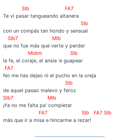
–
SIb FA7
Te vi pasar tangueando altanera
SIb
con un compás tan hondo y sensual
SIb7 MIb
que no fue más que verte y perder
MIdim SIb
la fe, el coraje, el ansia ‘e guapear
FA7
No me has dejao ni el pucho en la oreja
SIb
de aquel pasao malevo y feroz
SIb7 MIb
¡Ya no me falta pa’ completar
FA7 SIb FA7 SIb
más que ir a misa e hincarme a rezar!
—————————————————-