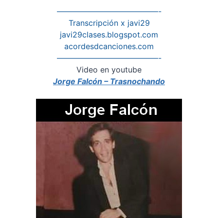
—————————————-
Transcripción x javi29
javi29clases.blogspot.com
acordesdcanciones.com
—————————————-
Video en youtube
Jorge Falcón – Trasnochando