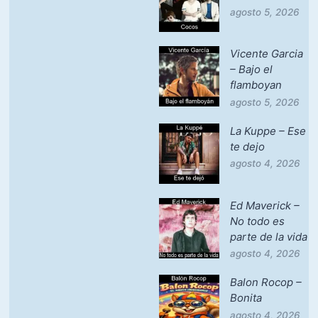
agosto 5, 2026
Vicente Garcia
– Bajo el
flamboyan
agosto 5, 2026
La Kuppe – Ese
te dejo
agosto 4, 2026
Ed Maverick –
No todo es
parte de la vida
agosto 4, 2026
Balon Rocop –
Bonita
agosto 4, 2026