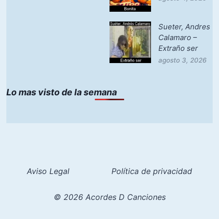
Sueter, Andres
Calamaro –
Extraño ser
agosto 3, 2026
Lo mas visto de la semana
Aviso Legal
Política de privacidad
© 2026 Acordes D Canciones