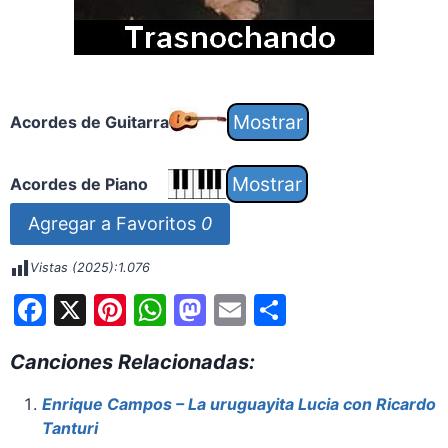
Acordes de Guitarra
Acordes de Piano
Agregar a Favoritos
0
Vistas (2025):
1.076
F
X
Pi
W
M
E
S
a
nt
h
a
m
h
Canciones Relacionadas:
c
er
at
st
ai
ar
e
e
s
o
l
e
Enrique Campos – La uruguayita Lucia con Ricardo
Tanturi
b
st
A
d