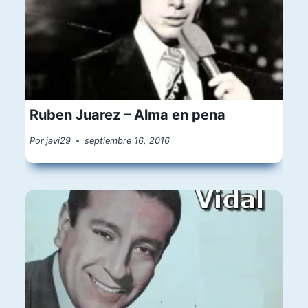
Ruben Juarez – Alma en pena
Por
javi29
septiembre 16, 2016