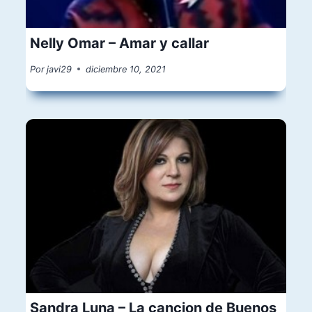
Nelly Omar – Amar y callar
Por
javi29
diciembre 10, 2021
Sandra Luna – La cancion de Buenos