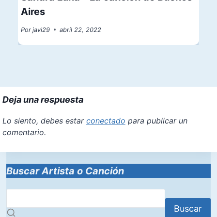
Aires
Por
javi29
abril 22, 2022
Deja una respuesta
Lo siento, debes estar
conectado
para publicar un
comentario.
Buscar Artista o Canción
Buscar