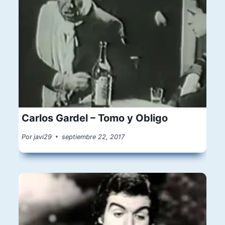
Carlos Gardel – Tomo y Obligo
Por
javi29
septiembre 22, 2017