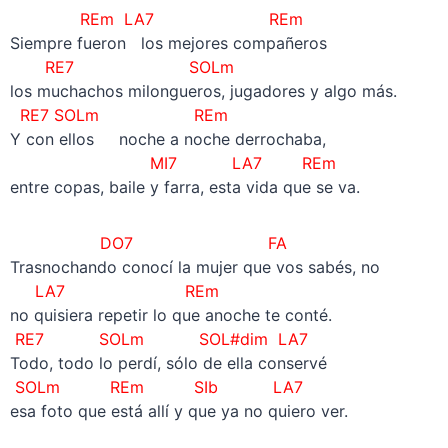
REm LA7 REm
Siempre fueron los mejores compañeros
RE7 SOLm
los muchachos milongueros, jugadores y algo más.
RE7 SOLm REm
Y con ellos noche a noche derrochaba,
MI7 LA7 REm
entre copas, baile y farra, esta vida que se va.
DO7 FA
Trasnochando conocí la mujer que vos sabés, no
LA7 REm
no quisiera repetir lo que anoche te conté.
RE7 SOLm SOL#dim LA7
Todo, todo lo perdí, sólo de ella conservé
SOLm REm SIb LA7
esa foto que está allí y que ya no quiero ver.