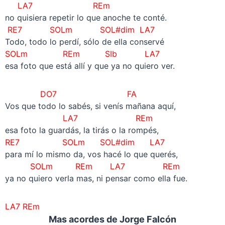
LA7 REm
no quisiera repetir lo que anoche te conté.
RE7 SOLm SOL#dim LA7
Todo, todo lo perdí, sólo de ella conservé
SOLm REm SIb LA7
esa foto que está allí y que ya no quiero ver.
DO7 FA
Vos que todo lo sabés, si venís mañana aquí,
LA7 REm
esa foto la guardás, la tirás o la rompés,
RE7 SOLm SOL#dim LA7
para mí lo mismo da, vos hacé lo que querés,
SOLm REm LA7 REm
ya no quiero verla mas, ni pensar como ella fue.
LA7 REm
Mas acordes de Jorge Falcón