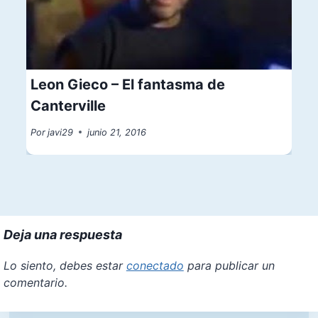
Leon Gieco – El fantasma de
Canterville
Por
javi29
junio 21, 2016
Deja una respuesta
Lo siento, debes estar
conectado
para publicar un
comentario.