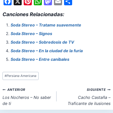
F
X
Pi
W
M
E
S
a
nt
h
a
m
h
Canciones Relacionadas:
c
er
at
st
ai
ar
e
e
s
o
l
e
Soda Stereo – Tratame suavemente
b
st
A
d
Soda Stereo – Signos
o
p
o
Soda Stereo – Sobredosis de TV
o
p
n
Soda Stereo – En la ciudad de la furia
k
Soda Stereo – Entre canibales
Etiquetas
#
Persiana Americana
de
la
Navegación
ANTERIOR
SIGUIENTE
entrada:
de
Los Nocheros – No saber
Cacho Castaña –
de ti
Traficante de ilusiones
entradas