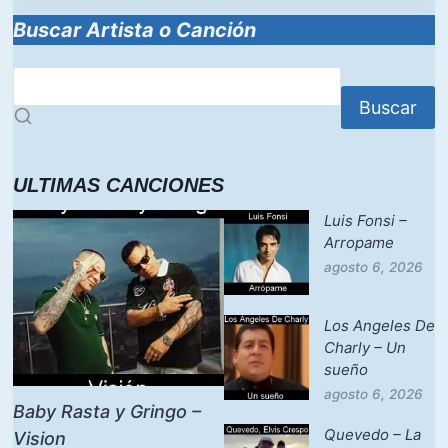
Buscar Artista o Canción
Buscar
ULTIMAS CANCIONES
Luis Fonsi –
Arropame
agosto 6, 2026
Los Angeles De
Charly – Un
sueño
agosto 6, 2026
Baby Rasta y Gringo –
Quevedo – La
Vision