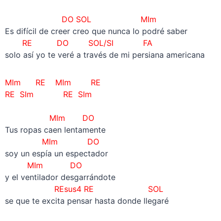
DO SOL MIm
Es difícil de creer creo que nunca lo podré saber
RE DO
SOL/SI
FA
solo así yo te veré a través de mi persiana americana
MIm RE MIm RE
RE SIm RE SIm
MIm DO
Tus ropas caen lentamente
MIm DO
soy un espía un espectador
MIm DO
y el ventilador desgarrándote
REsus4 RE SOL
se que te excita pensar hasta donde llegaré