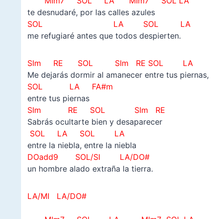
MIm7 SOL LA MIm7 SOL LA
te desnudaré, por las calles azules
SOL LA SOL LA
me refugiaré antes que todos despierten.
SIm RE SOL SIm RE SOL LA
Me dejarás dormir al amanecer entre tus piernas,
SOL LA FA#m
entre tus piernas
SIm RE SOL SIm
RE
Sabrás ocultarte bien y desaparecer
SOL LA SOL LA
entre la niebla, entre la niebla
DOadd9 SOL/SI LA/DO#
un hombre alado extraña la tierra.
LA/MI LA/DO#