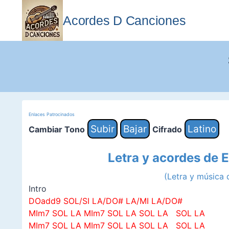
Saltar
al
Acordes D Canciones
contenido
Enlaces Patrocinados
Subir
Bajar
Latino
Cambiar Tono
Cifrado
Letra y acordes de E
(Letra y música
Intro
DOadd9 SOL/SI LA/DO# LA/MI LA/DO#
MIm7 SOL LA MIm7 SOL LA SOL LA SOL LA
MIm7 SOL LA MIm7 SOL LA SOL LA SOL LA