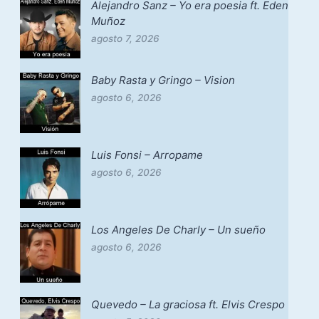
Alejandro Sanz – Yo era poesia ft. Eden
Muñoz
agosto 7, 2026
Baby Rasta y Gringo – Vision
agosto 6, 2026
Luis Fonsi – Arropame
agosto 6, 2026
Los Angeles De Charly – Un sueño
agosto 6, 2026
Quevedo – La graciosa ft. Elvis Crespo