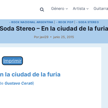
Género
Artista
Guitarr
- ROCK NACIONAL ARGENTINA
|
- ROCK POP
|
- SODA STEREO
Soda Stereo – En la ciudad de la furi
Por
javi29
junio 25, 2015
Imprimir
n la ciudad de la furia
 de
Gustavo Cerati
)