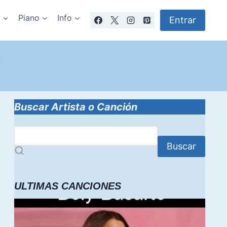
a
Piano
Info
Entrar
a
Buscar Artista o Canción
Buscar
ULTIMAS CANCIONES