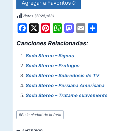
Agregar a Favoritos
0
Vistas (2025):
831
F
X
Pi
W
M
E
S
a
nt
h
a
m
h
Canciones Relacionadas:
c
er
at
st
ai
ar
e
e
s
o
l
e
Soda Stereo – Signos
b
st
A
d
Soda Stereo – Profugos
o
p
o
Soda Stereo – Sobredosis de TV
o
p
n
Soda Stereo – Persiana Americana
k
Soda Stereo – Tratame suavemente
Etiquetas
#
En la ciudad de la furia
de
la
Navegación
ANTERIOR