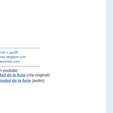
————————————-
ción x javi29
lases.blogspot.com
anciones.com
————————————–
n youtube:
ad de la furia
(clip original)
iudad de la furia
(audio)