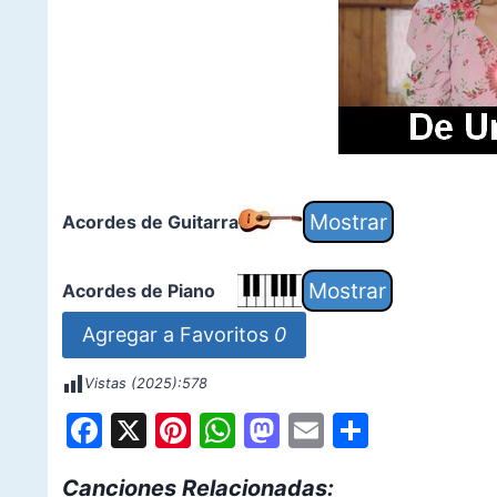
Acordes de Guitarra
Acordes de Piano
Agregar a Favoritos
0
Vistas (2025):
578
F
X
Pi
W
M
E
S
a
nt
h
a
m
h
Canciones Relacionadas: