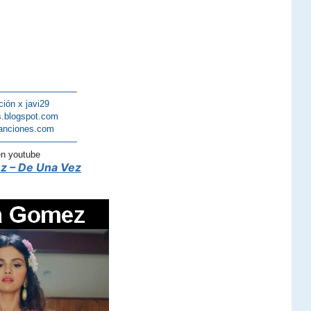
—————————
ción x javi29
s.blogspot.com
anciones.com
—————————
en youtube
z – De Una Vez