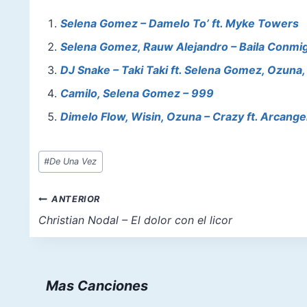
c
er
at
st
ai
ar
e
e
s
o
l
e
Selena Gomez – Damelo To’ ft. Myke Towers
b
st
A
d
Selena Gomez, Rauw Alejandro – Baila Conmi
o
p
o
DJ Snake – Taki Taki ft. Selena Gomez, Ozuna,
o
p
n
Camilo, Selena Gomez – 999
k
Dimelo Flow, Wisin, Ozuna – Crazy ft. Arcang
Etiquetas
#
De Una Vez
de
la
Navegación
ANTERIOR
entrada:
de
Christian Nodal – El dolor con el licor
entradas
Mas Canciones