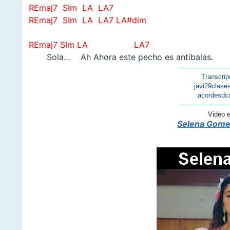
REmaj7 SIm LA LA7
REmaj7 SIm LA LA7 LA#dim
–
REmaj7 SIm LA LA7
Sola… Ah Ahora este pecho es antibalas.
———————
Transcrip
javi29clase
acordesdc
———————
Video 
Selena Gome