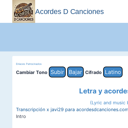
Saltar
al
Acordes D Canciones
contenido
Enlaces Patrocinados
Subir
Bajar
Latino
Cambiar Tono
Cifrado
Letra y acord
(Lyric and music 
Transcripción x javi29 para acordesdcanciones.co
Intro