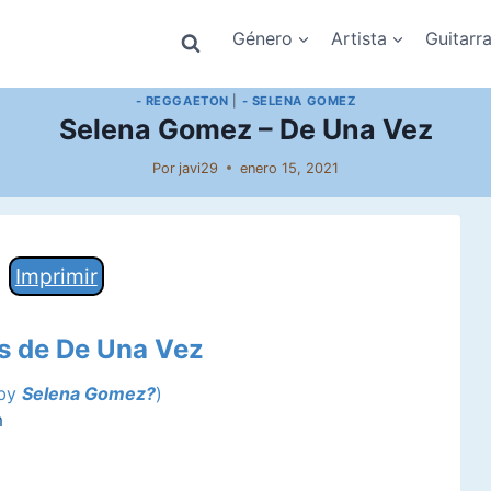
Género
Artista
Guitarr
- REGGAETON
|
- SELENA GOMEZ
Selena Gomez – De Una Vez
Por
javi29
enero 15, 2021
Imprimir
es de De Una Vez
by
Selena Gomez?
)
m