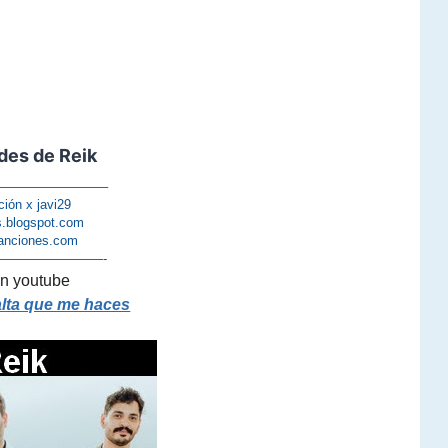
des de Reik
————————–
ción x javi29
s.blogspot.com
anciones.com
————————-
n youtube
alta que me haces