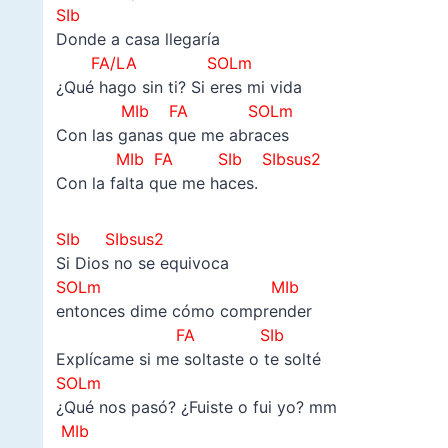
SIb
Donde a casa llegaría
FA/LA SOLm
¿Qué hago sin ti? Si eres mi vida
MIb FA SOLm
Con las ganas que me abraces
MIb FA SIb
SIbsus2
Con la falta que me haces.
SIb
SIbsus2
Si Dios no se equivoca
SOLm MIb
entonces dime cómo comprender
FA SIb
Explícame si me soltaste o te solté
SOLm
¿Qué nos pasó? ¿Fuiste o fui yo? mm
MIb