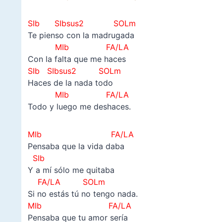
SIb SIbsus2 SOLm
Te pienso con la madrugada
MIb FA/LA
Con la falta que me haces
SIb
SIbsus2
SOLm
Haces de la nada todo
MIb FA/LA
Todo y luego me deshaces.
MIb FA/LA
Pensaba que la vida daba
SIb
Y a mí sólo me quitaba
FA/LA SOLm
Si no estás tú no tengo nada.
MIb FA/LA
Pensaba que tu amor sería