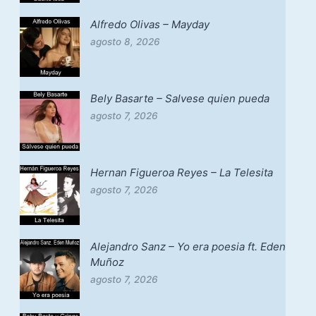
Alfredo Olivas – Mayday
agosto 8, 2026
Bely Basarte – Salvese quien pueda
agosto 7, 2026
Hernan Figueroa Reyes – La Telesita
agosto 7, 2026
Alejandro Sanz – Yo era poesia ft. Eden
Muñoz
agosto 7, 2026