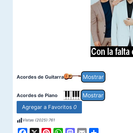
Acordes de Guitarra
Acordes de Piano
Agregar a Favoritos
0
Vistas (2025):
761
F
X
Pi
W
M
E
S