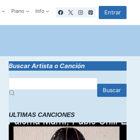
a
Piano
Info
Entrar
Buscar Artista o Canción
Buscar
ULTIMAS CANCIONES