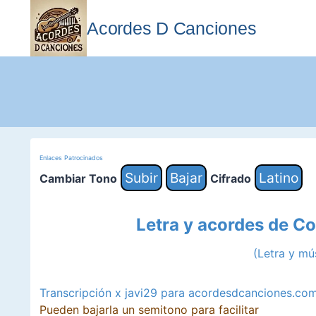
Saltar
al
Acordes D Canciones
contenido
Enlaces Patrocinados
Subir
Bajar
Latino
Cambiar Tono
Cifrado
Letra y acordes de Co
(Letra y m
Transcripción x javi29 para acordesdcanciones.co
Pueden bajarla un semitono para facilitar