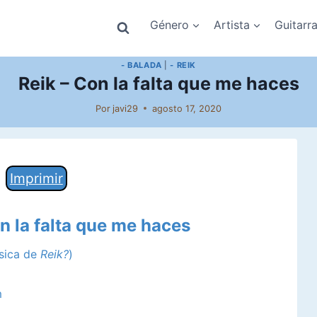
Género
Artista
Guitarr
- BALADA
|
- REIK
Reik – Con la falta que me haces
Por
javi29
agosto 17, 2020
Imprimir
n la falta que me haces
úsica de
Reik?
)
m