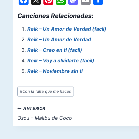
a
nt
h
a
m
h
Canciones Relacionadas:
c
er
at
st
ai
ar
e
e
s
o
l
e
Reik – Un Amor de Verdad (facil)
b
st
A
d
Reik – Un Amor de Verdad
o
p
o
Reik – Creo en ti (facil)
o
p
n
Reik – Voy a olvidarte (facil)
k
Reik – Noviembre sin ti
Etiquetas
#
Con la falta que me haces
de
la
Navegación
ANTERIOR
entrada:
de
Oscu – Malibu de Coco
entradas