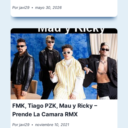
Por
javi29
mayo 30, 2026
FMK, Tiago PZK, Mau y Ricky –
Prende La Camara RMX
Por
javi29
noviembre 10, 2021