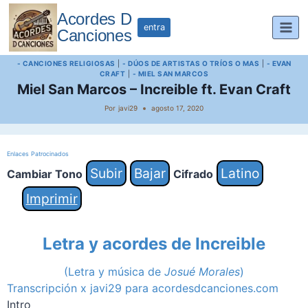
Saltar
Acordes D
al
entra
Canciones
contenido
- CANCIONES RELIGIOSAS
|
- DÚOS DE ARTISTAS O TRÍOS O MAS
|
- EVAN
CRAFT
|
- MIEL SAN MARCOS
Miel San Marcos – Increible ft. Evan Craft
Por
javi29
agosto 17, 2020
Enlaces Patrocinados
Subir
Bajar
Latino
Cambiar Tono
Cifrado
Imprimir
Letra y acordes de Increible
(Letra y música de
Josué Morales
)
Transcripción x javi29 para acordesdcanciones.com
Intro