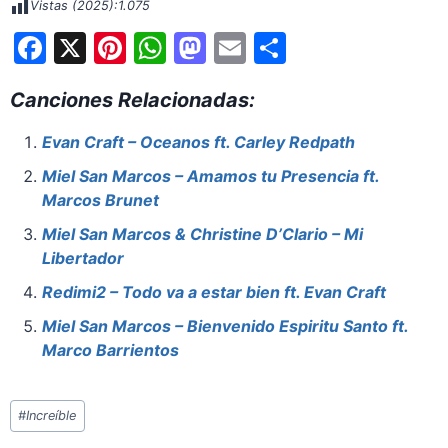
Vistas (2025):
1.075
F
X
Pi
W
M
E
S
a
nt
h
a
m
h
Canciones Relacionadas:
c
er
at
st
ai
ar
e
e
s
o
l
e
Evan Craft – Oceanos ft. Carley Redpath
b
st
A
d
Miel San Marcos – Amamos tu Presencia ft.
o
p
o
Marcos Brunet
o
p
n
Miel San Marcos & Christine D’Clario – Mi
Libertador
k
Redimi2 – Todo va a estar bien ft. Evan Craft
Miel San Marcos – Bienvenido Espiritu Santo ft.
Marco Barrientos
Etiquetas
#
Increíble
de