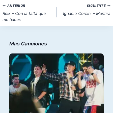
la
Navegación
ANTERIOR
SIGUIENTE
entrada:
de
Reik – Con la falta que
Ignacio Corsini – Mentira
me haces
entradas
Mas Canciones