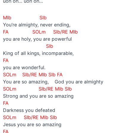
uoh oh… uoh oh…
MIb SIb
You’re almighty, never ending,
FA SOLm
SIb/RE
MIb
you are holy, you are powerful
SIb
King of all kings, incomparable,
FA
you are wonderful.
SOLm
SIb/RE
MIb SIb FA
You are so amazing, God you are almighty
SOLm
SIb/RE
MIb SIb
Strong and you are so amazing
FA
Darkness you defeated
SOLm
SIb/RE
MIb SIb
Jesus you are so amazing
FA