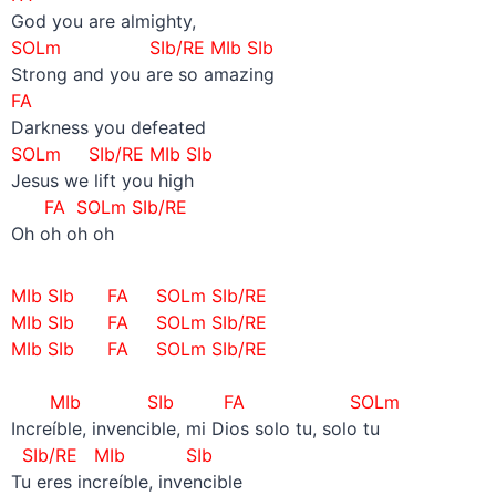
God you are almighty,
SOLm
SIb/RE
MIb SIb
Strong and you are so amazing
FA
Darkness you defeated
SOLm
SIb/RE
MIb SIb
Jesus we lift you high
FA SOLm SIb/RE
Oh oh oh oh
MIb SIb FA SOLm SIb/RE
MIb SIb FA SOLm SIb/RE
MIb SIb FA SOLm SIb/RE
–
MIb SIb FA SOLm
Increíble, invencible, mi Dios solo tu, solo tu
SIb/RE MIb SIb
Tu eres increíble, invencible