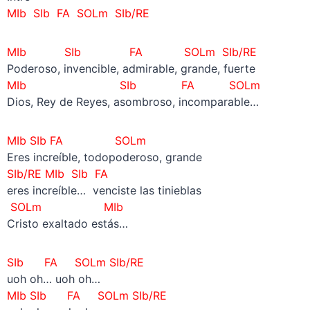
MIb SIb FA SOLm
SIb/RE
MIb SIb
FA SOLm
SIb/RE
Poderoso, invencible, admirable, grande, fuerte
MIb SIb FA SOLm
Dios, Rey de Reyes, asombroso, incomparable…
MIb SIb FA SOLm
Eres increíble, todopoderoso, grande
SIb/RE
MIb SIb FA
eres increíble… venciste las tinieblas
SOLm
MIb
Cristo exaltado estás…
SIb FA SOLm SIb/RE
uoh oh… uoh oh…
MIb SIb FA SOLm SIb/RE