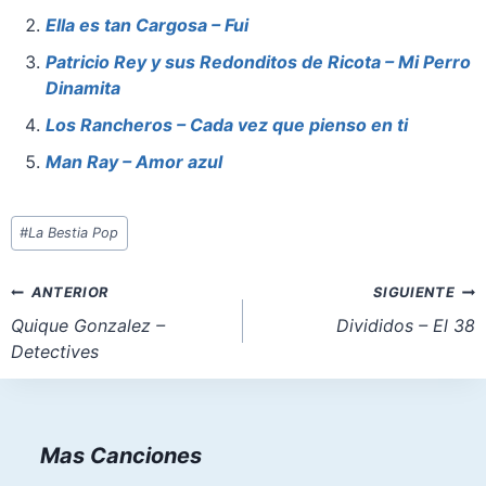
o
p
o
Ella es tan Cargosa – Fui
o
p
n
Patricio Rey y sus Redonditos de Ricota – Mi Perro
Dinamita
k
Los Rancheros – Cada vez que pienso en ti
Man Ray – Amor azul
Etiquetas
#
La Bestia Pop
de
la
Navegación
ANTERIOR
SIGUIENTE
entrada:
de
Quique Gonzalez –
Divididos – El 38
Detectives
entradas
Mas Canciones