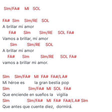
SIm/FA# MI SOL
–
FA# SIm SIm/RE SOL
A brillar mi amor
FA# SIm SIm/RE SOL FA#
Vamos a brillar, mi amor
SIm SIm/RE SOL
A brillar mi amor
FA# SIm SIm/RE SOL FA#
vamos a brillar mi amor.
SIm SIm/FA# MI FA# FA#/LA#
Mi héroe es la gran bestia pop
SIm SIm/FA# MI SOL FA#
Que enciende en sueños la vigilia
SIm SIm/FA# MI FA# FA#/LA# SIm
Que antes que cuente diez, dormirá.