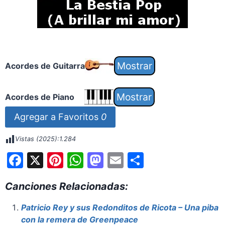
Acordes de Guitarra
Acordes de Piano
Agregar a Favoritos
0
Vistas (2025):
1.284
F
X
Pi
W
M
E
S
a
nt
h
a
m
h
Canciones Relacionadas:
c
er
at
st
ai
ar
e
e
s
o
l
e
Patricio Rey y sus Redonditos de Ricota – Una piba
con la remera de Greenpeace
b
st
A
d