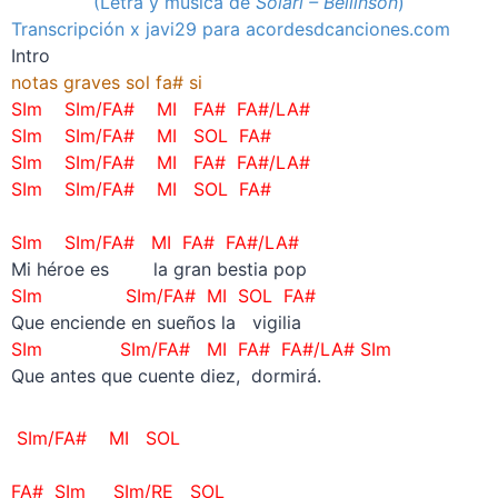
(Letra y música de
Solari – Beilinson
)
Transcripción x javi29 para acordesdcanciones.com
Intro
notas graves sol fa# si
SIm SIm/FA# MI FA# FA#/LA#
SIm SIm/FA# MI SOL FA#
SIm SIm/FA# MI FA# FA#/LA#
SIm SIm/FA# MI SOL FA#
–
SIm SIm/FA# MI FA# FA#/LA#
Mi héroe es la gran bestia pop
SIm SIm/FA# MI SOL FA#
Que enciende en sueños la vigilia
SIm SIm/FA# MI FA# FA#/LA# SIm
Que antes que cuente diez, dormirá.
SIm/FA# MI SOL
–
FA# SIm SIm/RE SOL