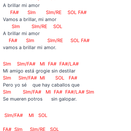
A brillar mi amor
FA# SIm SIm/RE SOL FA#
Vamos a brillar, mi amor
SIm SIm/RE SOL
A brillar mi amor
FA# SIm SIm/RE SOL FA#
vamos a brillar mi amor.
SIm SIm/FA# MI FA# FA#/LA#
Mi amigo está grogie sin destilar
SIm SIm/FA# MI SOL FA#
Pero yo sé que hay caballos que
SIm SIm/FA# MI FA# FA#/LA# SIm
Se mueren potros sin galopar.
SIm/FA# MI SOL
–
FA# SIm SIm/RE SOL