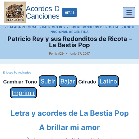
Saltar
Acordes D
al
entra
Canciones
contenido
- BALADA RITMICA
|
- PATRICIO REY Y SUS REDONDITOS DE RICOTA
|
- ROCK
NACIONAL ARGENTINA
Patricio Rey y sus Redonditos de Ricota –
La Bestia Pop
Por
javi29
junio 27, 2017
Enlaces Patrocinados
Subir
Bajar
Latino
Cambiar Tono
Cifrado
Imprimir
Letra y acordes de La Bestia Pop
A brillar mi amor