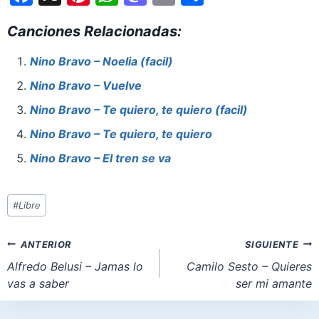
a
nt
h
a
m
h
Canciones Relacionadas:
c
er
at
st
ai
ar
e
e
s
o
l
e
Nino Bravo – Noelia (facil)
b
st
A
d
Nino Bravo – Vuelve
o
p
o
Nino Bravo – Te quiero, te quiero (facil)
o
p
n
Nino Bravo – Te quiero, te quiero
k
Nino Bravo – El tren se va
Etiquetas
#
Libre
de
la
Navegación
ANTERIOR
SIGUIENTE
entrada:
de
Alfredo Belusi – Jamas lo
Camilo Sesto – Quieres
vas a saber
ser mi amante
entradas