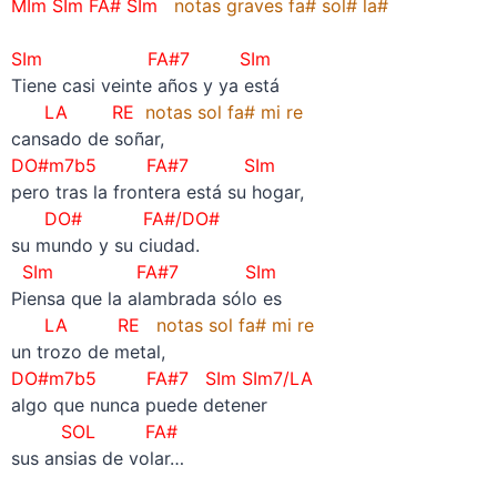
MIm SIm FA# SIm
notas graves fa# sol# la#
SIm FA#7 SIm
Tiene casi veinte años y ya está
LA RE
notas sol fa# mi re
cansado de soñar,
DO#m7b5 FA#7
SIm
pero tras la frontera está su hogar,
DO# FA#/DO#
su mundo y su ciudad.
SIm FA#7 SIm
Piensa que la alambrada sólo es
LA RE
notas sol fa# mi re
un trozo de metal,
DO#m7b5 FA#7 SIm SIm7/LA
algo que nunca puede detener
SOL FA#
sus ansias de volar…