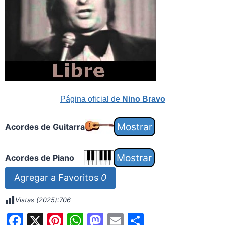
Página oficial de
Nino Bravo
Acordes de Guitarra
Acordes de Piano
Agregar a Favoritos
0
Vistas (2025):
706
F
X
Pi
W
M
E
S