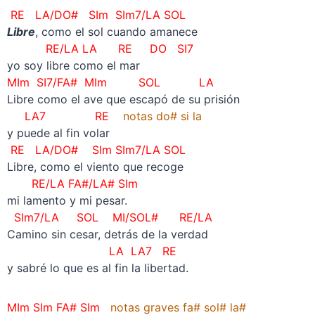
RE LA/DO# SIm
SIm7/LA
SOL
Libre
, como el sol cuando amanece
RE/LA LA RE DO SI7
yo soy libre como el mar
MIm SI7/FA# MIm SOL LA
Libre como el ave que escapó de su prisión
LA7 RE
notas do# si la
y puede al fin volar
RE LA/DO# SIm
SIm7/LA
SOL
Libre, como el viento que recoge
RE/LA FA#/LA# SIm
mi lamento y mi pesar.
SIm7/LA SOL MI/SOL# RE/LA
Camino sin cesar, detrás de la verdad
LA LA7 RE
y sabré lo que es al fin la libertad.
MIm SIm FA# SIm
notas graves fa# sol# la#