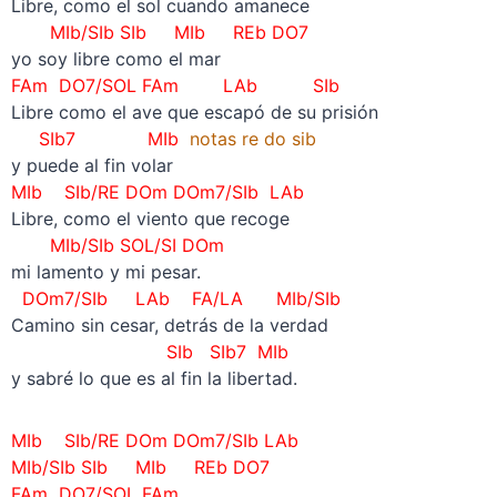
Libre, como el sol cuando amanece
MIb/SIb SIb MIb REb DO7
yo soy libre como el mar
FAm DO7/SOL FAm LAb SIb
Libre como el ave que escapó de su prisión
SIb7 MIb
notas re do sib
y puede al fin volar
MIb SIb/RE DOm
DOm7/SIb
LAb
Libre, como el viento que recoge
MIb/SIb
SOL/SI DOm
mi lamento y mi pesar.
DOm7/SIb LAb FA/LA MIb/SIb
Camino sin cesar, detrás de la verdad
SIb SIb7 MIb
y sabré lo que es al fin la libertad.
MIb SIb/RE DOm
DOm7/SIb
LAb
MIb/SIb SIb MIb REb DO7
FAm DO7/SOL FAm