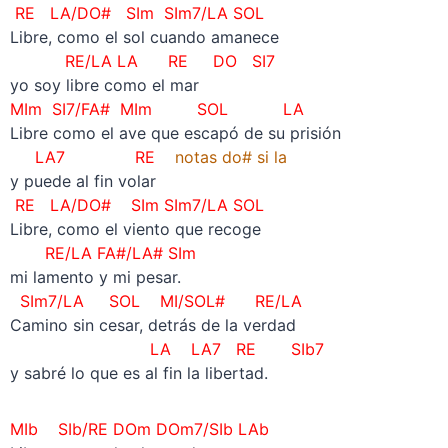
RE LA/DO# SIm
SIm7/LA
SOL
Libre, como el sol cuando amanece
RE/LA LA RE DO SI7
yo soy libre como el mar
MIm SI7/FA# MIm SOL LA
Libre como el ave que escapó de su prisión
LA7 RE
notas do# si la
y puede al fin volar
RE LA/DO# SIm
SIm7/LA
SOL
Libre, como el viento que recoge
RE/LA FA#/LA# SIm
mi lamento y mi pesar.
SIm7/LA SOL MI/SOL# RE/LA
Camino sin cesar, detrás de la verdad
LA LA7 RE
SIb7
y sabré lo que es al fin la libertad.
MIb SIb/RE DOm
DOm7/SIb
LAb