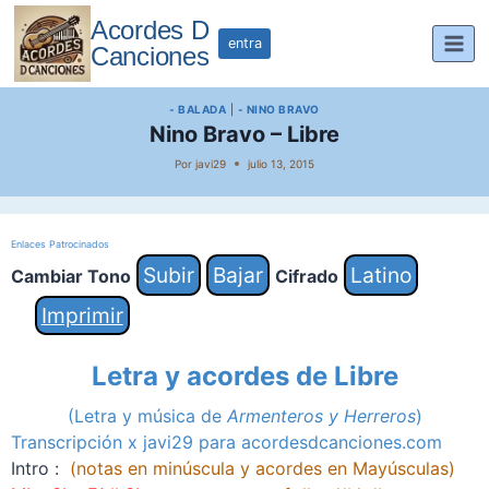
Saltar
Acordes D
al
entra
Canciones
contenido
- BALADA
|
- NINO BRAVO
Nino Bravo – Libre
Por
javi29
julio 13, 2015
Enlaces Patrocinados
Subir
Bajar
Latino
Cambiar Tono
Cifrado
Imprimir
Letra y acordes de Libre
(Letra y música de
Armenteros y Herreros
)
Transcripción x javi29 para acordesdcanciones.com
Intro :
(notas en minúscula y acordes en Mayúsculas)