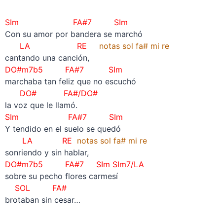
SIm FA#7 SIm
Con su amor por bandera se marchó
LA RE
notas sol fa# mi re
cantando una canción,
DO#m7b5 FA#7
SIm
marchaba tan feliz que no escuchó
DO# FA#/DO#
la voz que le llamó.
SIm FA#7 SIm
Y tendido en el suelo se quedó
LA RE
notas sol fa# mi re
sonriendo y sin hablar,
DO#m7b5 FA#7 SIm SIm7/LA
sobre su pecho flores carmesí
SOL FA#
brotaban sin cesar…