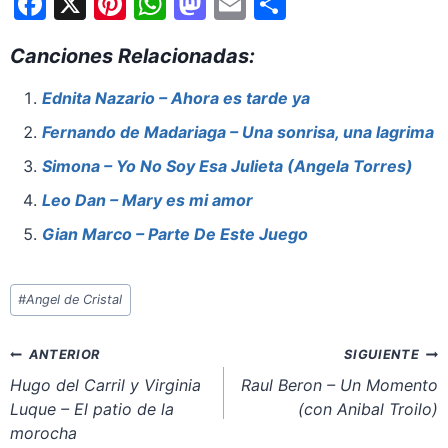
F
X
Pi
W
M
E
S
a
nt
h
a
m
h
Canciones Relacionadas:
c
er
at
st
ai
ar
e
e
s
o
l
e
Ednita Nazario – Ahora es tarde ya
b
st
A
d
Fernando de Madariaga – Una sonrisa, una lagrima
o
p
o
Simona – Yo No Soy Esa Julieta (Angela Torres)
o
p
n
Leo Dan – Mary es mi amor
k
Gian Marco – Parte De Este Juego
Etiquetas
#
Angel de Cristal
de
la
Navegación
ANTERIOR
SIGUIENTE
entrada:
de
Hugo del Carril y Virginia
Raul Beron – Un Momento
Luque – El patio de la
(con Anibal Troilo)
entradas
morocha