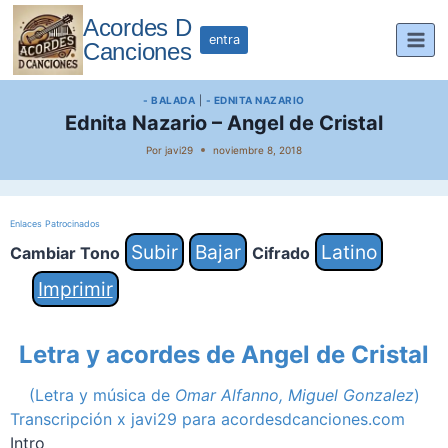
Saltar
Acordes D
al
entra
Canciones
contenido
- BALADA
|
- EDNITA NAZARIO
Ednita Nazario – Angel de Cristal
Por
javi29
noviembre 8, 2018
Enlaces Patrocinados
Subir
Bajar
Latino
Cambiar Tono
Cifrado
Imprimir
Letra y acordes de Angel de Cristal
(Letra y música de
Omar Alfanno, Miguel Gonzalez
)
Transcripción x javi29 para acordesdcanciones.com
Intro