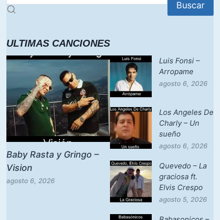
Buscar
ULTIMAS CANCIONES
Luis Fonsi –
Arropame
agosto 6, 2026
Los Angeles De
Charly – Un
sueño
agosto 6, 2026
Baby Rasta y Gringo –
Quevedo – La
Vision
graciosa ft.
agosto 6, 2026
Elvis Crespo
agosto 5, 2026
Babasonicos –