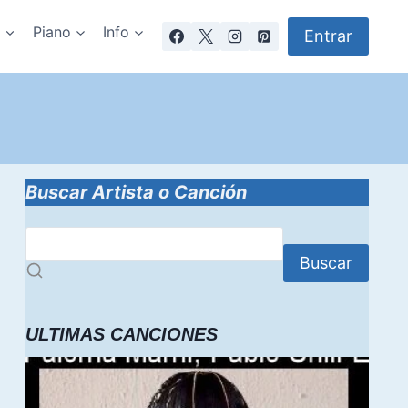
a
Piano
Info
Entrar
Buscar Artista o Canción
Buscar
ULTIMAS CANCIONES