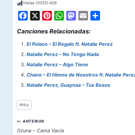
Vistas (2025):
426
F
X
Pi
W
M
E
S
a
nt
h
a
m
h
Canciones Relacionadas:
c
er
at
st
ai
ar
e
e
s
o
l
e
El Polaco – El Regalo ft. Natalie Perez
b
st
A
d
Natalie Perez – No Tengo Nada
o
p
o
Natalie Perez – Algo Tiene
o
p
n
Chano – El Himno de Nosotros ft. Natalie Pere
k
Natalie Perez, Guaynaa – Tus Besos
Etiquetas
#
Hoy
de
la
Navegación
ANTERIOR
entrada:
de
Ozuna – Cama Vacía