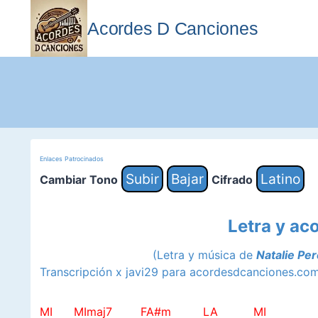
Saltar
al
Acordes D Canciones
contenido
Enlaces Patrocinados
Subir
Bajar
Latino
Cambiar Tono
Cifrado
Letra y ac
(Letra y música de
Natalie Pe
Transcripción x javi29 para acordesdcanciones.co
MI MImaj7 FA#m LA MI