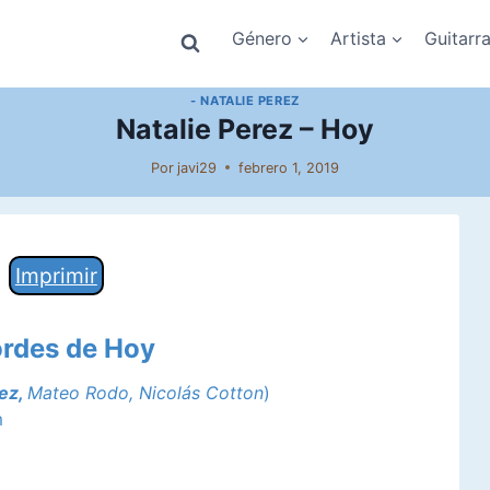
Género
Artista
Guitarr
- NATALIE PEREZ
Natalie Perez – Hoy
Por
javi29
febrero 1, 2019
Imprimir
ordes de Hoy
rez,
Mateo Rodo, Nicolás Cotton
)
m