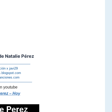
e Natalie Pérez
—————————–
ción x javi29
s.blogspot.com
anciones.com
——————————–
n youtube
Perez – Hoy