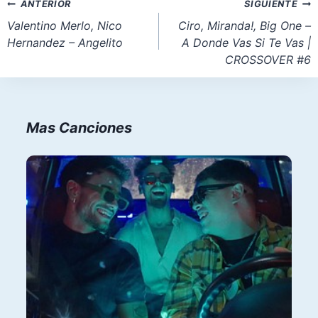
Navegación
ANTERIOR
SIGUIENTE
entrada:
de
Valentino Merlo, Nico
Ciro, Miranda!, Big One –
Hernandez – Angelito
A Donde Vas Si Te Vas |
entradas
CROSSOVER #6
Mas Canciones