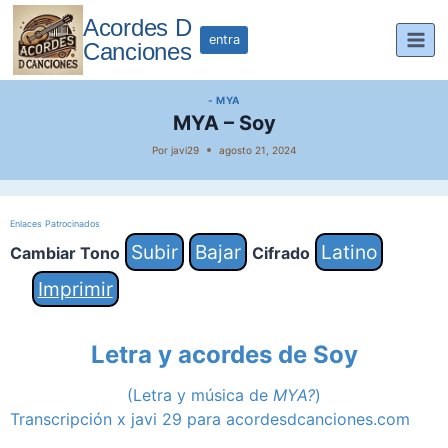
Saltar
Acordes D
al
entra
Canciones
contenido
- MYA
MYA – Soy
Por
javi29
agosto 21, 2024
Enlaces Patrocinados
Subir
Bajar
Latino
Cambiar Tono
Cifrado
Imprimir
Letra y acordes de Soy
(Letra y música de
MYA?
)
Transcripción x javi 29 para acordesdcanciones.com