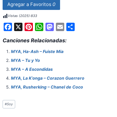
Agregar a Favoritos
0
Vistas (2025):
833
F
X
Pi
W
M
E
S
a
nt
h
a
m
h
Canciones Relacionadas:
c
er
at
st
ai
ar
e
e
s
o
l
e
MYA, Ha-Ash – Fuiste Mia
b
st
A
d
MYA – Tu y Yo
o
p
o
MYA – A Escondidas
o
p
n
MYA, La K’onga – Corazon Guerrero
k
MYA, Rusherking – Chanel de Coco
Etiquetas
#
Soy
de
la