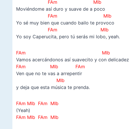
FAm MIb
Moviéndome así duro y suave de a poco
FAm MIb
Yo sé muy bien que cuando bailo te provoco
FAm MIb
Yo soy Caperucita, pero tú serás mi lobo, yeah.
FAm MIb
Vamos acercándonos así suavecito y con delicade
FAm MIb
FAm
Ven que no te vas a arrepentir
MIb
y deja que esta música te prenda.
FAm MIb FAm MIb
(Yeah)
FAm MIb FAm MIb
–