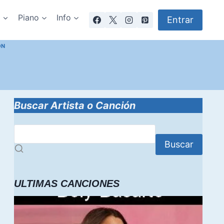
a
Piano
Info
Entrar
ON
Buscar Artista o Canción
Buscar
ULTIMAS CANCIONES