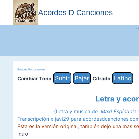
Saltar
al
Acordes D Canciones
contenido
-
Enlaces Patrocinados
Subir
Bajar
Latino
Cambiar Tono
Cifrado
Letra y aco
(Letra y música de
Maxi Espíndola 
Transcripción x javi29 para acordesdcanciones.co
Esta es la versión original, también dejo una mas sen
Intro