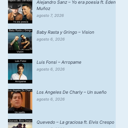
Alejandro Sanz – Yo era poesia ft. Eden
Muñoz
agosto 7, 2026
Baby Rasta y Gringo – Vision
agosto 6, 2026
Luis Fonsi – Arropame
agosto 6, 2026
Los Angeles De Charly – Un sueño
agosto 6, 2026
Quevedo – La graciosa ft. Elvis Crespo