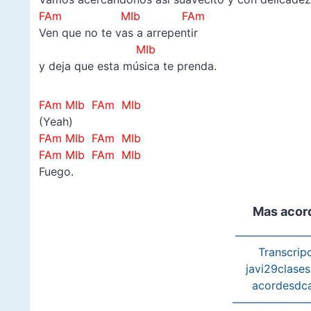
FAm MIb
FAm
Ven que no te vas a arrepentir
MIb
y deja que esta música te prenda.
FAm MIb FAm MIb
(Yeah)
FAm MIb FAm MIb
FAm MIb FAm MIb
Fuego.
Mas acor
———————
Transcripc
javi29clase
acordesdc
———————