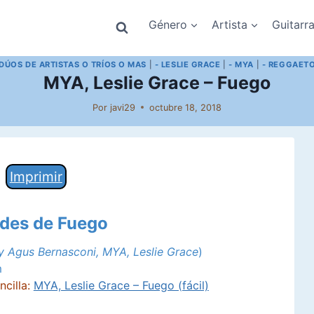
Género
Artista
Guitarr
 DÚOS DE ARTISTAS O TRÍOS O MAS
|
- LESLIE GRACE
|
- MYA
|
- REGGAET
MYA, Leslie Grace – Fuego
Por
javi29
octubre 18, 2018
Imprimir
rdes de Fuego
y Agus Bernasconi, MYA, Leslie Grace
)
m
cilla:
MYA, Leslie Grace – Fuego (fácil)