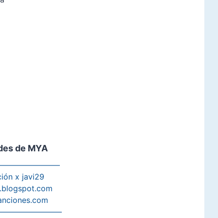
des de MYA
———————–
ión x javi29
s.blogspot.com
anciones.com
————————