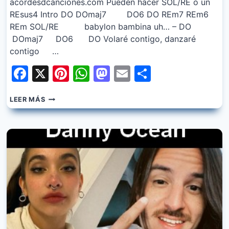
acordesdcanciones.com Pueden hacer SOL/RE o un
REsus4 Intro DO DOmaj7 DO6 DO REm7 REm6
REm SOL/RE babylon bambina uh… – DO
DOmaj7 DO6 DO Volaré contigo, danzaré
contigo …
Facebook
X
Pinterest
WhatsApp
Mastodon
Email
Share
DANNY
LEER MÁS
OCEAN
–
VOLARE