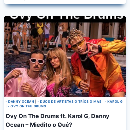
BECERRA,
DANNY
OCEAN
–
NO
ERES
TU
SOY
YO
- DANNY OCEAN
|
- DÚOS DE ARTISTAS O TRÍOS O MAS
|
- KAROL G
|
- OVY ON THE DRUMS
Ovy On The Drums ft. Karol G, Danny
Ocean – Miedito o Qué?