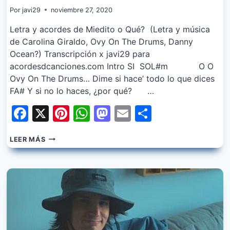
Por
javi29
noviembre 27, 2020
Letra y acordes de Miedito o Qué? (Letra y música
de Carolina Giraldo, Ovy On The Drums, Danny
Ocean?) Transcripción x javi29 para
acordesdcanciones.com Intro SI SOL#m O O
Ovy On The Drums… Dime si hace’ todo lo que dices
FA# Y si no lo haces, ¿por qué? …
Facebook
X
Pinterest
WhatsApp
Mastodon
Email
Share
OVY
LEER MÁS
ON
THE
DRUMS
FT.
KAROL
G,
DANNY
OCEAN
–