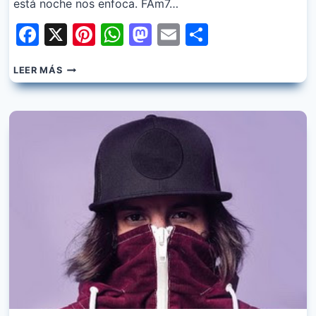
está noche nos enfoca. FAm7…
Facebook
X
Pinterest
WhatsApp
Mastodon
Email
Share
DANNY
LEER MÁS
OCEAN
–
BAILAME