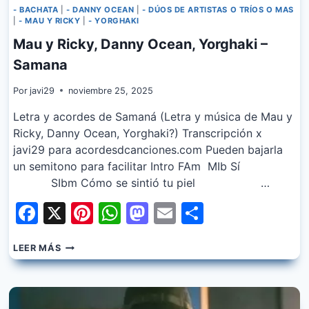
- BACHATA
|
- DANNY OCEAN
|
- DÚOS DE ARTISTAS O TRÍOS O MAS
|
- MAU Y RICKY
|
- YORGHAKI
Mau y Ricky, Danny Ocean, Yorghaki –
Samana
Por
javi29
noviembre 25, 2025
Letra y acordes de Samaná (Letra y música de Mau y
Ricky, Danny Ocean, Yorghaki?) Transcripción x
javi29 para acordesdcanciones.com Pueden bajarla
un semitono para facilitar Intro FAm MIb Sí
SIbm Cómo se sintió tu piel …
Facebook
X
Pinterest
WhatsApp
Mastodon
Email
Share
MAU
LEER MÁS
Y
RICKY,
DANNY
OCEAN,