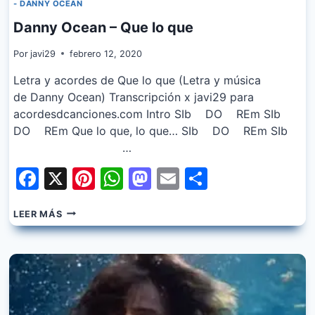
- DANNY OCEAN
Danny Ocean – Que lo que
Por
javi29
febrero 12, 2020
Letra y acordes de Que lo que (Letra y música
de Danny Ocean) Transcripción x javi29 para
acordesdcanciones.com Intro SIb DO REm SIb
DO REm Que lo que, lo que… SIb DO REm SIb
…
Facebook
X
Pinterest
WhatsApp
Mastodon
Email
Share
DANNY
LEER MÁS
OCEAN
–
QUE
LO
QUE