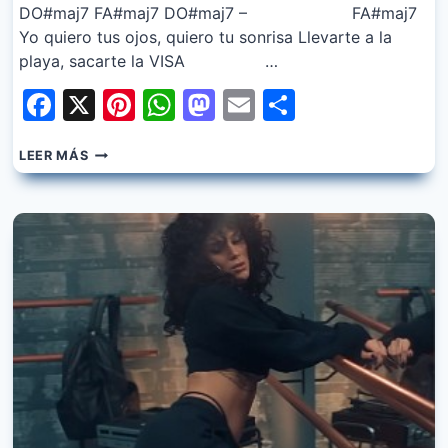
DO#maj7 FA#maj7 DO#maj7 – FA#maj7
Yo quiero tus ojos, quiero tu sonrisa Llevarte a la
playa, sacarte la VISA …
Facebook
X
Pinterest
WhatsApp
Mastodon
Email
Share
DANNY
LEER MÁS
OCEAN,
AITANA
–
ANOCHE