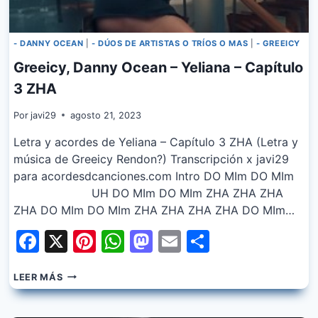
- DANNY OCEAN
|
- DÚOS DE ARTISTAS O TRÍOS O MAS
|
- GREEICY
Greeicy, Danny Ocean – Yeliana – Capítulo
3 ZHA
Por
javi29
agosto 21, 2023
Letra y acordes de Yeliana – Capítulo 3 ZHA (Letra y
música de Greeicy Rendon?) Transcripción x javi29
para acordesdcanciones.com Intro DO MIm DO MIm
UH DO MIm DO MIm ZHA ZHA ZHA
ZHA DO MIm DO MIm ZHA ZHA ZHA ZHA DO MIm…
Facebook
X
Pinterest
WhatsApp
Mastodon
Email
Share
GREEICY,
LEER MÁS
DANNY
OCEAN
–