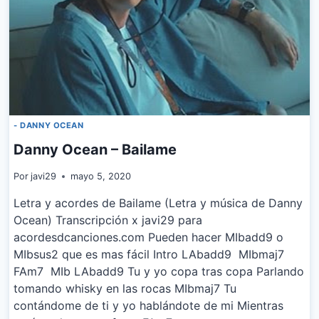
MIEDITO
O
QUÉ?
- DANNY OCEAN
Danny Ocean – Bailame
Por
javi29
mayo 5, 2020
Letra y acordes de Bailame (Letra y música de Danny
Ocean) Transcripción x javi29 para
acordesdcanciones.com Pueden hacer MIbadd9 o
MIbsus2 que es mas fácil Intro LAbadd9 MIbmaj7
FAm7 MIb LAbadd9 Tu y yo copa tras copa Parlando
tomando whisky en las rocas MIbmaj7 Tu
contándome de ti y yo hablándote de mi Mientras