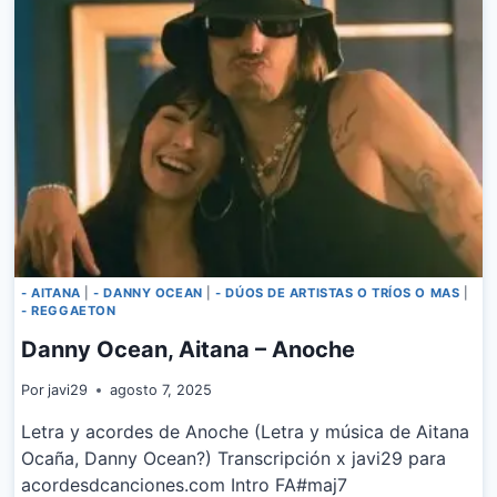
YORGHAKI
–
SAMANA
- AITANA
|
- DANNY OCEAN
|
- DÚOS DE ARTISTAS O TRÍOS O MAS
|
- REGGAETON
Danny Ocean, Aitana – Anoche
Por
javi29
agosto 7, 2025
Letra y acordes de Anoche (Letra y música de Aitana
Ocaña, Danny Ocean?) Transcripción x javi29 para
acordesdcanciones.com Intro FA#maj7