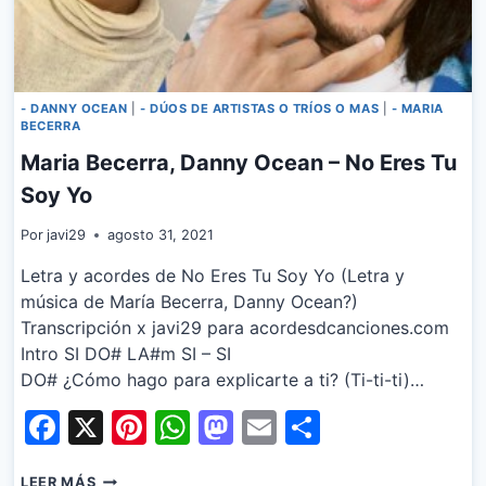
- DANNY OCEAN
|
- DÚOS DE ARTISTAS O TRÍOS O MAS
|
- MARIA
BECERRA
Maria Becerra, Danny Ocean – No Eres Tu
Soy Yo
Por
javi29
agosto 31, 2021
Letra y acordes de No Eres Tu Soy Yo (Letra y
música de María Becerra, Danny Ocean?)
Transcripción x javi29 para acordesdcanciones.com
Intro SI DO# LA#m SI – SI
DO# ¿Cómo hago para explicarte a ti? (Ti-ti-ti)…
Facebook
X
Pinterest
WhatsApp
Mastodon
Email
Share
MARIA
LEER MÁS