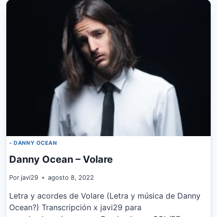
YELIANA
–
CAPÍTULO
3
ZHA
- DANNY OCEAN
Danny Ocean – Volare
Por
javi29
agosto 8, 2022
Letra y acordes de Volare (Letra y música de Danny
Ocean?) Transcripción x javi29 para