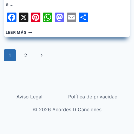
el…
Facebook
X
Pinterest
WhatsApp
Mastodon
Email
Share
DANNY
LEER MÁS
OCEAN
–
SWING
Navegación
Siguiente
1
2
de
página
página
Aviso Legal
Política de privacidad
© 2026 Acordes D Canciones