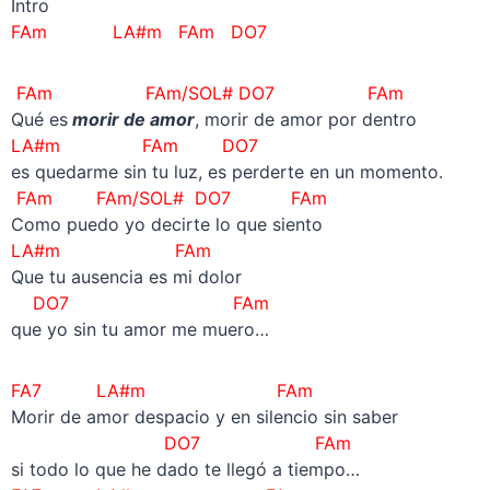
Intro
FAm LA#m FAm DO7
FAm FAm/SOL# DO7 FAm
Qué es
morir de amor
, morir de amor por dentro
LA#m FAm DO7
es quedarme sin tu luz, es perderte en un momento.
FAm FAm/SOL# DO7 FAm
Como puedo yo decirte lo que siento
LA#m FAm
Que tu ausencia es mi dolor
DO7 FAm
que yo sin tu amor me muero…
FA7 LA#m FAm
Morir de amor despacio y en silencio sin saber
DO7 FAm
si todo lo que he dado te llegó a tiempo…