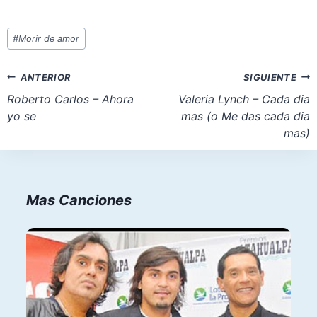
Etiquetas
#
Morir de amor
de
la
Navegación
ANTERIOR
SIGUIENTE
entrada:
de
Roberto Carlos – Ahora
Valeria Lynch – Cada dia
yo se
mas (o Me das cada dia
entradas
mas)
Mas Canciones