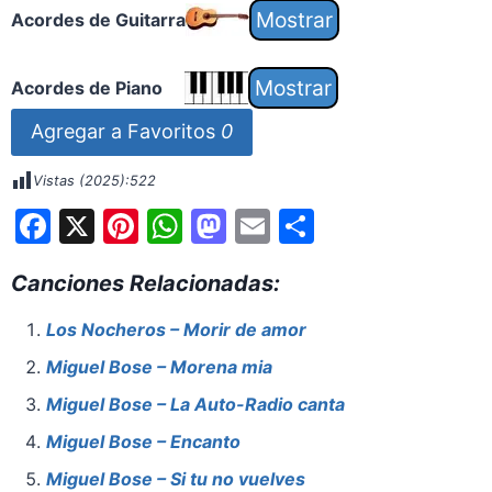
Acordes de Guitarra
Acordes de Piano
Agregar a Favoritos
0
Vistas (2025):
522
F
X
Pi
W
M
E
S
a
nt
h
a
m
h
Canciones Relacionadas:
c
er
at
st
ai
ar
e
e
s
o
l
e
Los Nocheros – Morir de amor
b
st
A
d
Miguel Bose – Morena mia
o
p
o
Miguel Bose – La Auto-Radio canta
o
p
n
Miguel Bose – Encanto
k
Miguel Bose – Si tu no vuelves