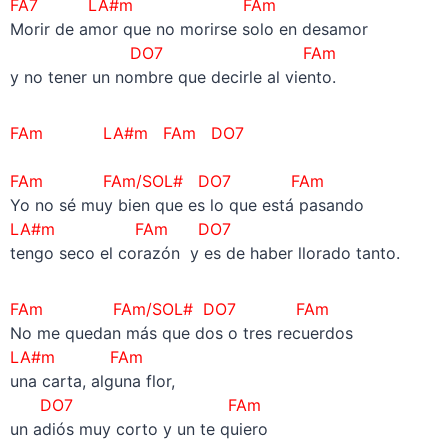
FA7 LA#m FAm
Morir de amor que no morirse solo en desamor
DO7 FAm
y no tener un nombre que decirle al viento.
FAm LA#m FAm DO7
FAm FAm/SOL# DO7 FAm
Yo no sé muy bien que es lo que está pasando
LA#m FAm DO7
tengo seco el corazón y es de haber llorado tanto.
FAm FAm/SOL# DO7 FAm
No me quedan más que dos o tres recuerdos
LA#m FAm
una carta, alguna flor,
DO7 FAm
un adiós muy corto y un te quiero