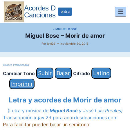
Saltar
Acordes D
al
entra
Canciones
contenido
- MIGUEL BOSÉ
Miguel Bose – Morir de amor
Por
javi29
noviembre 30, 2015
Enlaces Patrocinados
Subir
Bajar
Latino
Cambiar Tono
Cifrado
Imprimir
Letra y acordes de Morir de amor
(Letra y música de
Miguel Bosé
y
José Luis Perales
)
Transcripción x javi29 para acordesdcanciones.com
Para facilitar pueden bajar un semitono