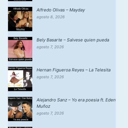
Alfredo Olivas – Mayday
agosto 8, 2026
Bely Basarte – Salvese quien pueda
agosto 7, 2026
Hernan Figueroa Reyes – La Telesita
agosto 7, 2026
Alejandro Sanz – Yo era poesia ft. Eden
Muñoz
agosto 7, 2026