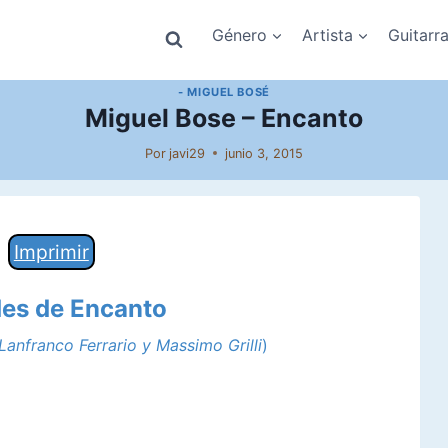
Género
Artista
Guitarr
- MIGUEL BOSÉ
Miguel Bose – Encanto
Por
javi29
junio 3, 2015
Imprimir
des de Encanto
 Lanfranco Ferrario y Massimo Grilli
)