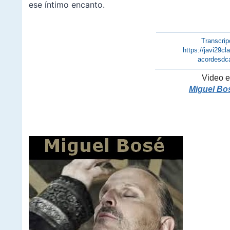
ese íntimo encanto.
———————————
Transcrip
https://javi29c
acordesdc
———————————
Video e
Miguel Bo