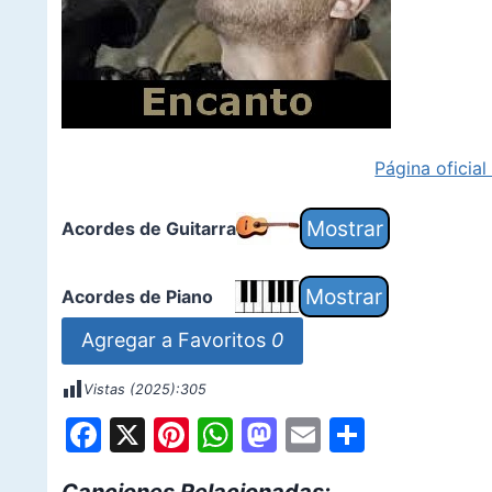
Página oficia
Acordes de Guitarra
Acordes de Piano
Agregar a Favoritos
0
Vistas (2025):
305
F
X
Pi
W
M
E
S
a
nt
h
a
m
h