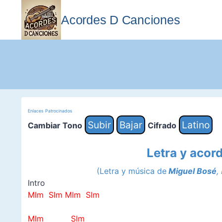
Saltar
al
Acordes D Canciones
contenido
Enlaces Patrocinados
Subir
Bajar
Latino
Cambiar Tono
Cifrado
Letra y acor
(Letra y música de
Miguel Bosé
,
Intro
MIm SIm
MIm SIm
MIm
SIm