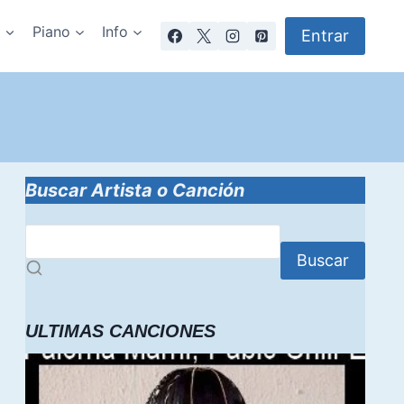
a
Piano
Info
Entrar
Buscar Artista o Canción
Buscar
ULTIMAS CANCIONES