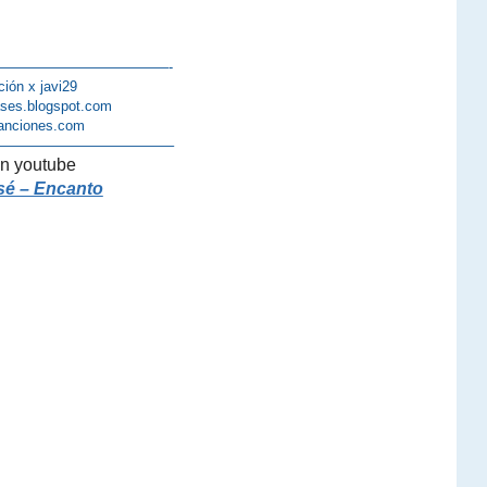
————————————-
ción x javi29
lases.blogspot.com
anciones.com
————————————–
n youtube
sé – Encanto