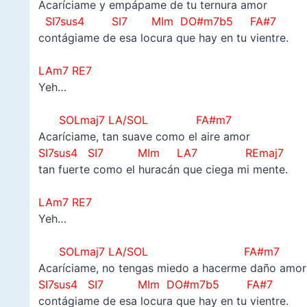
Acaríciame y empápame de tu ternura amor
SI7sus4 SI7
MIm
DO#m7b5
FA#7
contágiame de esa locura que hay en tu vientre.
–
LAm7 RE7
Yeh…
–
SOLmaj7 LA/SOL FA#m7
Acaríciame, tan suave como el aire amor
SI7sus4 SI7 MIm LA7 REmaj7
tan fuerte como el huracán que ciega mi mente.
–
LAm7 RE7
Yeh…
–
SOLmaj7 LA/SOL FA#m7
Acaríciame, no tengas miedo a hacerme daño amor
SI7sus4 SI7
MIm
DO#m7b5
FA#7
contágiame de esa locura que hay en tu vientre.