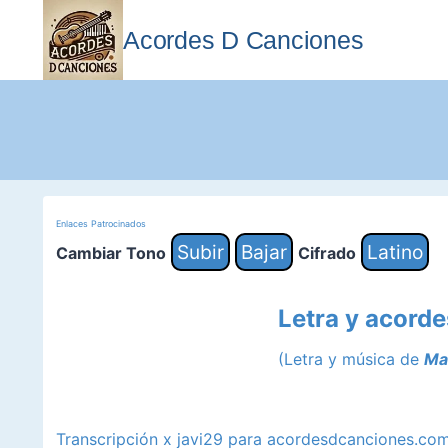
Saltar
al
Acordes D Canciones
contenido
Enlaces Patrocinados
Subir
Bajar
Latino
Cambiar Tono
Cifrado
Letra y acorde
(Letra y música de
Ma
Transcripción x javi29 para acordesdcanciones.co