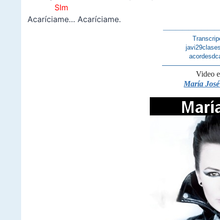
SIm
Acaríciame… Acaríciame.
————————
Transcrip
javi29clase
acordesdc
—————————
Video 
María José