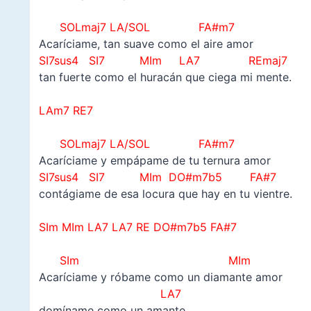
–
SOLmaj7 LA/SOL FA#m7
Acaríciame, tan suave como el aire amor
SI7sus4 SI7 MIm LA7 REmaj7
tan fuerte como el huracán que ciega mi mente.
–
LAm7 RE7
–
SOLmaj7 LA/SOL FA#m7
Acaríciame y empápame de tu ternura amor
SI7sus4 SI7
MIm
DO#m7b5
FA#7
contágiame de esa locura que hay en tu vientre.
–
SIm MIm LA7 LA7 RE DO#m7b5 FA#7
–
SIm MIm
Acaríciame y róbame como un diamante amor
LA7
domíname como un amante