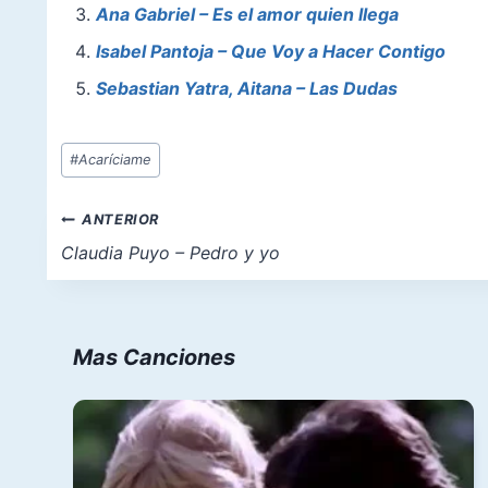
o
p
o
Ana Gabriel – Es el amor quien llega
o
p
n
Isabel Pantoja – Que Voy a Hacer Contigo
k
Sebastian Yatra, Aitana – Las Dudas
Etiquetas
#
Acaríciame
de
la
Navegación
ANTERIOR
entrada:
de
Claudia Puyo – Pedro y yo
entradas
Mas Canciones