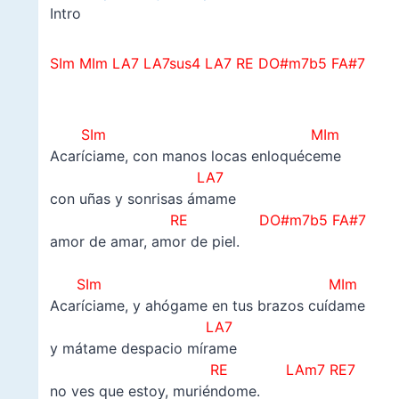
Intro
SIm MIm LA7 LA7sus4 LA7 RE DO#m7b5 FA#7
–
SIm MIm
Acaríciame, con manos locas enloquéceme
LA7
con uñas y sonrisas ámame
RE
DO#m7b5
FA#7
amor de amar, amor de piel.
–
SIm MIm
Acaríciame, y ahógame en tus brazos cuídame
LA7
y mátame despacio mírame
RE LAm7 RE7
no ves que estoy, muriéndome.