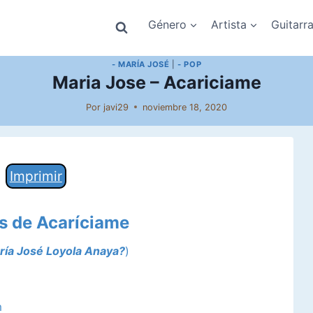
Género
Artista
Guitarr
- MARÍA JOSÉ
|
- POP
Maria Jose – Acariciame
Por
javi29
noviembre 18, 2020
Imprimir
s de
Acaríciame
ría José
Loyola Anaya?
)
m