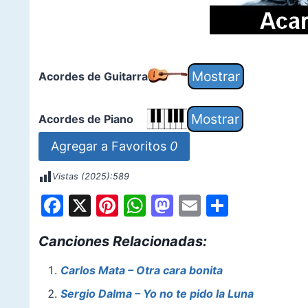
Acordes de Guitarra
Acordes de Piano
Agregar a Favoritos
0
Vistas (2025):
589
F
X
Pi
W
M
E
S
a
nt
h
a
m
h
Canciones Relacionadas:
c
er
at
st
ai
ar
e
e
s
o
l
e
Carlos Mata – Otra cara bonita
b
st
A
d
Sergio Dalma – Yo no te pido la Luna