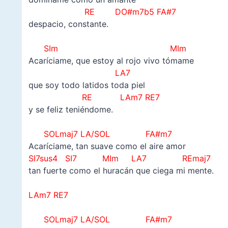
RE
DO#m7b5
FA#7
despacio, constante.
–
SIm MIm
Acaríciame, que estoy al rojo vivo tómame
LA7
que soy todo latidos toda piel
RE
LAm7 RE7
y se feliz teniéndome.
–
SOLmaj7 LA/SOL FA#m7
Acaríciame, tan suave como el aire amor
SI7sus4 SI7 MIm LA7 REmaj7
tan fuerte como el huracán que ciega mi mente.
–
LAm7 RE7
–
SOLmaj7 LA/SOL FA#m7