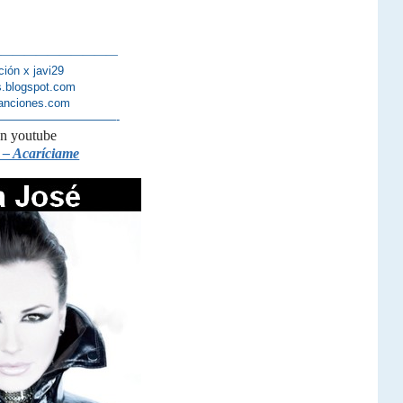
———————————
ción x javi29
s.blogspot.com
anciones.com
——————————-
en youtube
 – Acaríciame