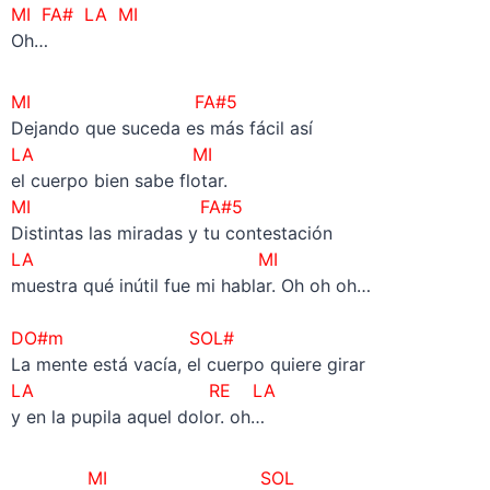
MI FA# LA MI
Oh…
MI
FA#5
Dejando que suceda es más fácil así
LA MI
el cuerpo bien sabe flotar.
MI FA#5
Distintas las miradas y tu contestación
LA MI
muestra qué inútil fue mi hablar. Oh oh oh…
–
DO#m SOL#
La mente está vacía, el cuerpo quiere girar
LA RE LA
y en la pupila aquel dolor. oh…
MI SOL