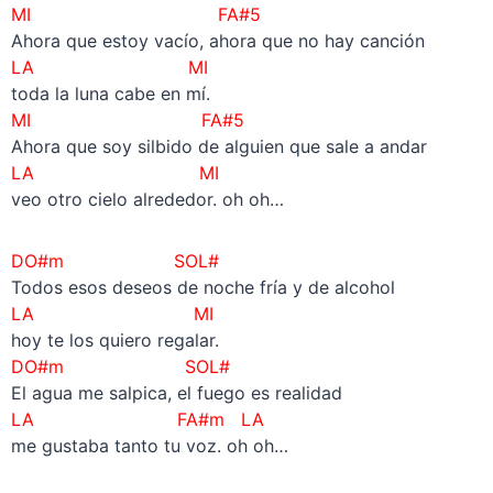
MI
FA#5
Ahora que estoy vacío, ahora que no hay canción
LA MI
toda la luna cabe en mí.
MI
FA#5
Ahora que soy silbido de alguien que sale a andar
LA MI
veo otro cielo alrededor. oh oh…
DO#m
SOL#
Todos esos deseos de noche fría y de alcohol
LA MI
hoy te los quiero regalar.
DO#m
SOL#
El agua me salpica, el fuego es realidad
LA FA#m LA
me gustaba tanto tu voz. oh oh…