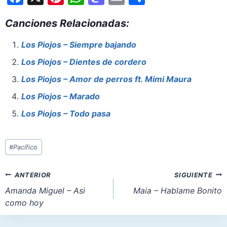
a
nt
h
a
m
h
Canciones Relacionadas:
c
er
at
st
ai
ar
e
e
s
o
l
e
Los Piojos – Siempre bajando
b
st
A
d
Los Piojos – Dientes de cordero
o
p
o
Los Piojos – Amor de perros ft. Mimi Maura
o
p
n
Los Piojos – Marado
k
Los Piojos – Todo pasa
Etiquetas
#
Pacífico
de
la
Navegación
ANTERIOR
SIGUIENTE
entrada:
de
Amanda Miguel – Asi
Maia – Hablame Bonito
como hoy
entradas