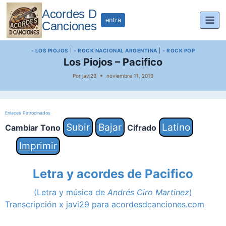
Saltar
Acordes D
al
entra
Canciones
contenido
- LOS PIOJOS
|
- ROCK NACIONAL ARGENTINA
|
- ROCK POP
Los Piojos – Pacifico
Por
javi29
noviembre 11, 2019
Enlaces Patrocinados
Subir
Bajar
Latino
Cambiar Tono
Cifrado
Imprimir
Letra y acordes de Pacifico
(Letra y música de
Andrés Ciro Martinez
)
Transcripción x javi29 para acordesdcanciones.com