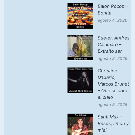
Balon Rocop –
Bonita
agosto 4, 2026
Sueter, Andres
Calamaro –
Extraño ser
agosto 3, 2026
Christine
D’Clario,
Marcos Brunet
– Que se abra
el cielo
agosto 3, 2026
Santi Muk –
Besos, limon y
miel