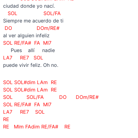
ciudad donde yo nací.
SOL SOL/FA
Siempre me acuerdo de ti
DO DOm/RE#
al ver alguien infeliz
SOL RE/FA#
FA
MI7
Pues allí nadie
LA7 RE7 SOL
puede vivir feliz. Oh no.
SOL SOL#dim LAm RE
SOL SOL#dim LAm RE
SOL SOL/FA
DO DOm/RE#
SOL RE/FA#
FA
MI7
LA7 RE7 SOL
RE
RE MIm FAdim RE/FA# RE