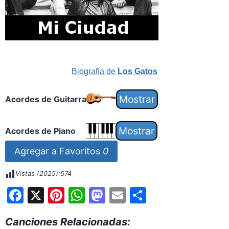
Biografía de
Los Gatos
Acordes de Guitarra
Acordes de Piano
Agregar a Favoritos
0
Vistas (2025):
574
F
X
Pi
W
M
E
S
a
nt
h
a
m
h
Canciones Relacionadas:
c
er
at
st
ai
ar