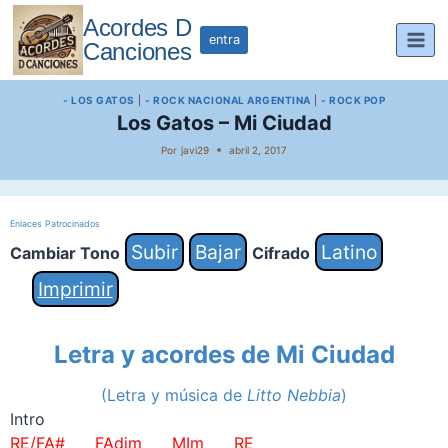
Saltar
Acordes D
al
entra
Canciones
contenido
- LOS GATOS
|
- ROCK NACIONAL ARGENTINA
|
- ROCK POP
Los Gatos – Mi Ciudad
Por
javi29
abril 2, 2017
Enlaces Patrocinados
Subir
Bajar
Latino
Cambiar Tono
Cifrado
Imprimir
Letra y acordes de
Mi Ciudad
(Letra y música de
Litto Nebbia
)
Intro
RE/FA# FAdim MIm RE