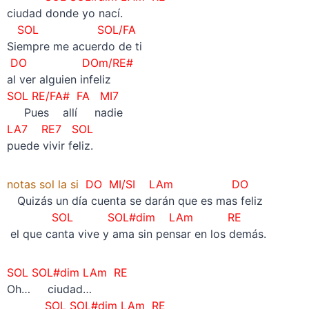
ciudad donde yo nací.
SOL SOL/FA
Siempre me acuerdo de ti
DO DOm/RE#
al ver alguien infeliz
SOL RE/FA#
FA
MI7
Pues allí nadie
LA7 RE7 SOL
puede vivir feliz.
notas sol la si
DO MI/SI LAm DO
Quizás un día cuenta se darán que es mas feliz
SOL
SOL#dim LAm RE
el que canta vive y ama sin pensar en los demás.
SOL SOL#dim LAm RE
Oh… ciudad…
SOL SOL#dim LAm RE