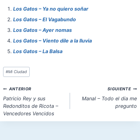
e
e
s
o
l
e
Los Gatos – Ya no quiero soñar
b
st
A
d
Los Gatos – El Vagabundo
o
p
o
Los Gatos – Ayer nomas
o
p
n
Los Gatos – Viento dile a la lluvia
k
Los Gatos – La Balsa
Etiquetas
#
Mi Ciudad
de
la
Navegación
ANTERIOR
SIGUIENTE
entrada:
de
Patricio Rey y sus
Manal – Todo el dia me
Redonditos de Ricota –
pregunto
entradas
Vencedores Vencidos