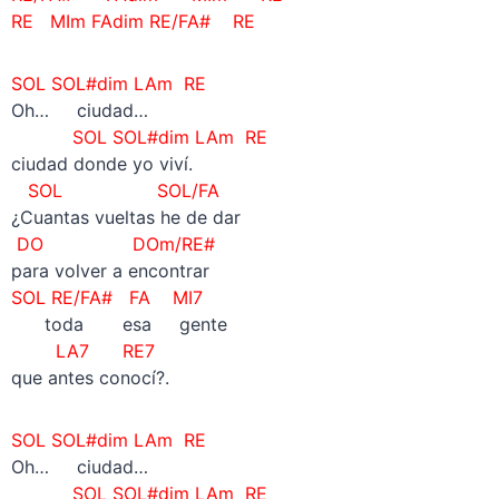
RE MIm FAdim RE/FA# RE
SOL SOL#dim LAm RE
Oh… ciudad…
SOL SOL#dim LAm RE
ciudad donde yo viví.
SOL SOL/FA
¿Cuantas vueltas he de dar
DO DOm/RE#
para volver a encontrar
SOL RE/FA#
FA
MI7
toda esa gente
LA7 RE7
que antes conocí?.
SOL SOL#dim LAm RE
Oh… ciudad…
SOL SOL#dim LAm RE