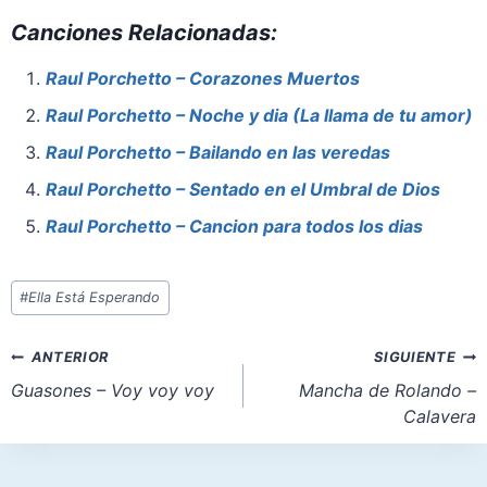
a
nt
h
a
m
h
Canciones Relacionadas:
c
er
at
st
ai
ar
e
e
s
o
l
e
Raul Porchetto – Corazones Muertos
b
st
A
d
Raul Porchetto – Noche y dia (La llama de tu amor)
o
p
o
Raul Porchetto – Bailando en las veredas
o
p
n
Raul Porchetto – Sentado en el Umbral de Dios
k
Raul Porchetto – Cancion para todos los dias
Etiquetas
#
Ella Está Esperando
de
la
Navegación
ANTERIOR
SIGUIENTE
entrada:
de
Guasones – Voy voy voy
Mancha de Rolando –
Calavera
entradas