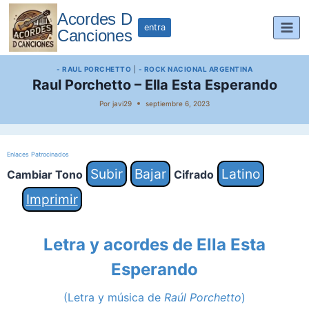
Saltar
Acordes D
al
entra
Canciones
contenido
- RAUL PORCHETTO
|
- ROCK NACIONAL ARGENTINA
Raul Porchetto – Ella Esta Esperando
Por
javi29
septiembre 6, 2023
Enlaces Patrocinados
Subir
Bajar
Latino
Cambiar Tono
Cifrado
Imprimir
Letra y acordes de Ella Esta
Esperando
(Letra y música de
Raúl Porchetto
)