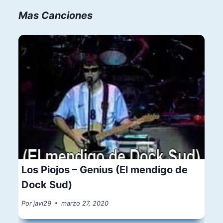
Mas Canciones
Los Piojos – Genius (El mendigo de
Dock Sud)
Por
javi29
marzo 27, 2020