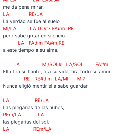
me da pena mirar.
LA RE/LA
La verdad se fue al suelo
MI/LA
LA DO#7
FA#m RE
pero sabe gritar en silencio
LA FAdim FA#m RE
a este tiempo a su alma.
–
LA MI/SOL# LA/SOL FA#m
Ella tira su llanto, tira su vida, tira todo su amor.
RE RE#dim LA/MI MI7
Nunca eligió mentir ella sabe guardar.
–
LA RE/LA
Las plegarias de las nubes,
REm/LA LA
las plegarias del sol.
LA REm/LA