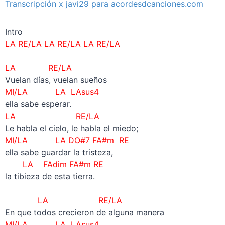
Transcripción x javi29 para acordesdcanciones.com
Intro
LA RE/LA LA RE/LA
LA RE/LA
–
LA RE/LA
Vuelan días, vuelan sueños
MI/LA LA LAsus4
ella sabe esperar.
LA RE/LA
Le habla el cielo, le habla el miedo;
MI/LA LA DO#7
FA#m RE
ella sabe guardar la tristeza,
LA FAdim FA#m RE
la tibieza de esta tierra.
–
LA RE/LA
En que todos crecieron de alguna manera
MI/LA LA LAsus4