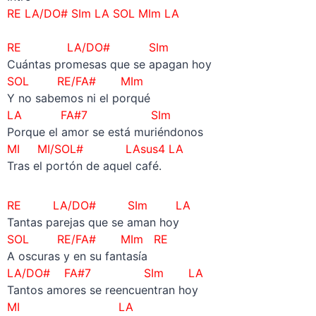
RE LA/DO# SIm LA SOL MIm LA
–
RE LA/DO# SIm
Cuántas promesas que se apagan hoy
SOL RE/FA# MIm
Y no sabemos ni el porqué
LA
FA#7 SIm
Porque el amor se está muriéndonos
MI MI/SOL# LAsus4 LA
Tras el portón de aquel café.
RE LA/DO# SIm LA
Tantas parejas que se aman hoy
SOL RE/FA# MIm RE
A oscuras y en su fantasía
LA/DO#
FA#7 SIm
LA
Tantos amores se reencuentran hoy
MI LA