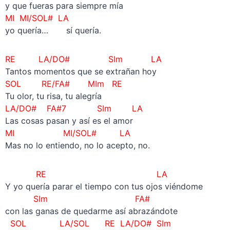
y que fueras para siempre mía
MI MI/SOL# LA
yo quería… sí quería.
RE LA/DO# SIm LA
Tantos momentos que se extrañan hoy
SOL RE/FA# MIm RE
Tu olor, tu risa, tu alegría
LA/DO#
FA#7 SIm
LA
Las cosas pasan y así es el amor
MI MI/SOL# LA
Mas no lo entiendo, no lo acepto, no.
RE LA
Y yo quería parar el tiempo con tus ojos viéndome
SIm
FA#
con las ganas de quedarme así abrazándote
SOL LA/SOL RE LA/DO# SIm