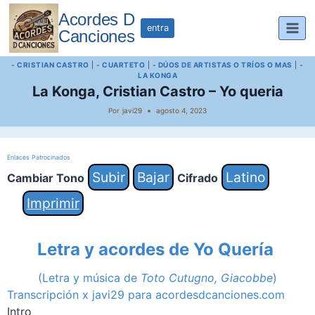
Saltar
Acordes D
al
entra
Canciones
contenido
- CRISTIAN CASTRO
|
- CUARTETO
|
- DÚOS DE ARTISTAS O TRÍOS O MAS
|
-
LA KONGA
La Konga, Cristian Castro – Yo queria
Por
javi29
agosto 4, 2023
Enlaces Patrocinados
Subir
Bajar
Latino
Cambiar Tono
Cifrado
Imprimir
Letra y acordes de Yo Quería
(Letra y música de
Toto Cutugno, Giacobbe
)
Transcripción x javi29 para acordesdcanciones.com
Intro