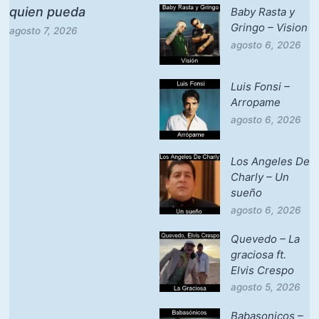
quien pueda
Baby Rasta y
Gringo – Vision
agosto 7, 2026
agosto 6, 2026
Luis Fonsi –
Arropame
agosto 6, 2026
Los Angeles De
Charly – Un
sueño
agosto 6, 2026
Quevedo – La
graciosa ft.
Elvis Crespo
agosto 5, 2026
Babasonicos –