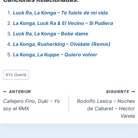
c
er
at
st
ai
ar
e
e
s
o
l
e
Luck Ra, La Konga – Te fuiste de mi vida
b
st
A
d
La Konga, Luck Ra & El Vecino – Si Pudiera
o
p
o
Luck Ra, La Konga – Bebe dame
o
p
n
La Konga, Rusherking – Olvidate (Remix)
k
La Konga, La Kuppe – Quiero volver
Etiquetas
#
Yo Quería
de
la
Navegación
ANTERIOR
SIGUIENTE
entrada:
de
Callejero Fino, Duki – Yo
Rodolfo Lesica – Noches
soy el RMX
de Cabaret – Hector
entradas
Varela