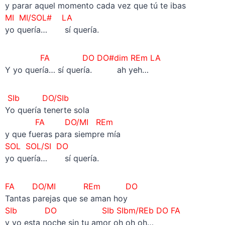
y parar aquel momento cada vez que tú te ibas
MI MI/SOL# LA
yo quería… sí quería.
FA DO DO#dim REm LA
Y yo quería… sí quería. ah yeh…
SIb DO
/SIb
Yo quería tenerte sola
FA DO/MI REm
y que fueras para siempre mía
SOL SOL/SI DO
yo quería… sí quería.
FA DO/MI REm DO
Tantas parejas que se aman hoy
SIb DO SIb SIbm/REb DO FA
y yo esta noche sin tu amor oh oh oh…