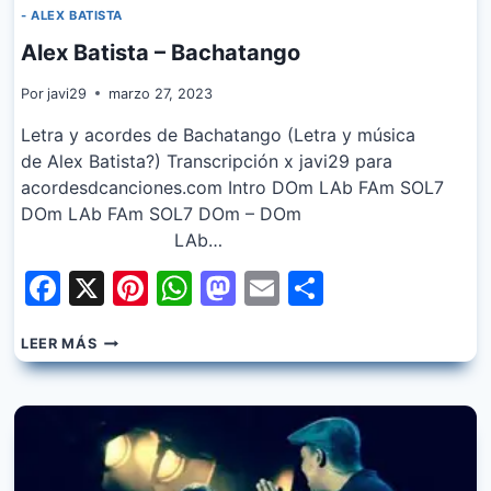
- ALEX BATISTA
Alex Batista – Bachatango
Por
javi29
marzo 27, 2023
Letra y acordes de Bachatango (Letra y música
de Alex Batista?) Transcripción x javi29 para
acordesdcanciones.com Intro DOm LAb FAm SOL7
DOm LAb FAm SOL7 DOm – DOm
LAb…
Facebook
X
Pinterest
WhatsApp
Mastodon
Email
Share
ALEX
LEER MÁS
BATISTA
–
BACHATANGO