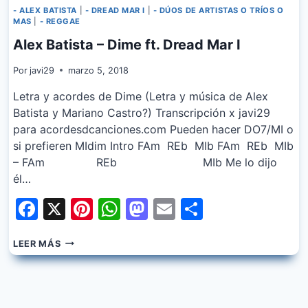
- ALEX BATISTA
|
- DREAD MAR I
|
- DÚOS DE ARTISTAS O TRÍOS O
MAS
|
- REGGAE
Alex Batista – Dime ft. Dread Mar I
Por
javi29
marzo 5, 2018
Letra y acordes de Dime (Letra y música de Alex
Batista y Mariano Castro?) Transcripción x javi29
para acordesdcanciones.com Pueden hacer DO7/MI o
si prefieren MIdim Intro FAm REb MIb FAm REb MIb
– FAm REb MIb Me lo dijo
él…
Facebook
X
Pinterest
WhatsApp
Mastodon
Email
Share
ALEX
LEER MÁS
BATISTA
–
DIME
FT.
DREAD