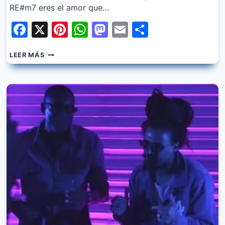
RE#m7 eres el amor que…
Facebook
X
Pinterest
WhatsApp
Mastodon
Email
Share
ALEX
LEER MÁS
BATISTA
–
ERES
FT.
DIEGO
TORRES