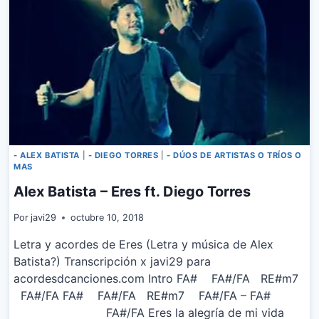
- ALEX BATISTA
|
- DIEGO TORRES
|
- DÚOS DE ARTISTAS O TRÍOS O
MAS
Alex Batista – Eres ft. Diego Torres
Por
javi29
octubre 10, 2018
Letra y acordes de Eres (Letra y música de Alex
Batista?) Transcripción x javi29 para
acordesdcanciones.com Intro FA# FA#/FA RE#m7
FA#/FA FA# FA#/FA RE#m7 FA#/FA – FA#
FA#/FA Eres la alegría de mi vida