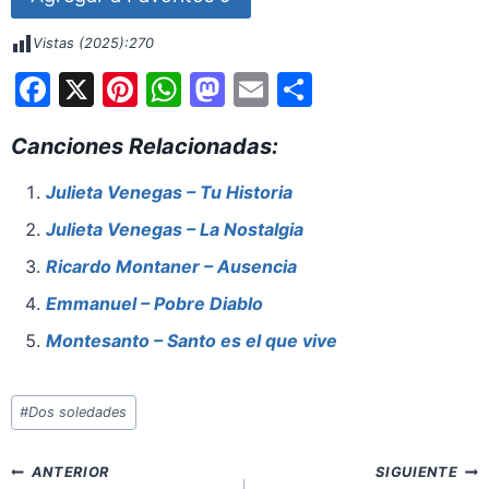
Vistas (2025):
270
F
X
Pi
W
M
E
S
a
nt
h
a
m
h
Canciones Relacionadas:
c
er
at
st
ai
ar
e
e
s
o
l
e
Julieta Venegas – Tu Historia
b
st
A
d
Julieta Venegas – La Nostalgia
o
p
o
Ricardo Montaner – Ausencia
o
p
n
Emmanuel – Pobre Diablo
k
Montesanto – Santo es el que vive
Etiquetas
#
Dos soledades
de
la
Navegación
ANTERIOR
SIGUIENTE
entrada: