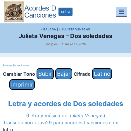
Saltar
Acordes D
al
entra
Canciones
contenido
- BALADA
|
- JULIETA VENEGAS
Julieta Venegas – Dos soledades
Por
javi29
mayo 11, 2026
Enlaces Patrocinados
Subir
Bajar
Latino
Cambiar Tono
Cifrado
Imprimir
Letra y acordes de Dos soledades
(Letra y música de
Julieta Venegas
)
Transcripción x javi29 para acordesdcanciones.com
Intro