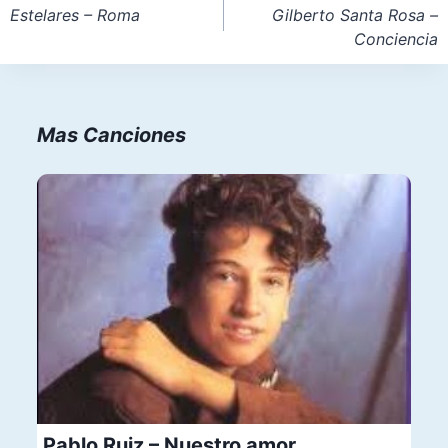
de
Estelares – Roma
Gilberto Santa Rosa –
Conciencia
entradas
Mas Canciones
Pablo Ruiz – Nuestro amor