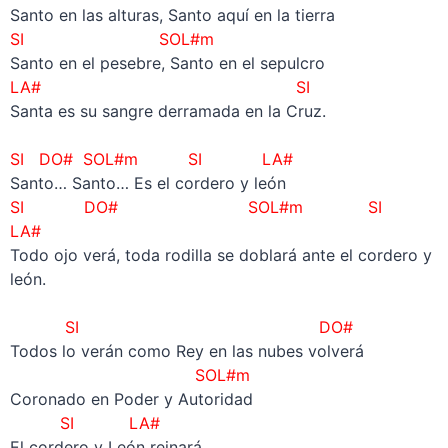
Santo en las alturas, Santo aquí en la tierra
SI SOL#m
Santo en el pesebre, Santo en el sepulcro
LA# SI
Santa es su sangre derramada en la Cruz.
–
SI DO# SOL#m SI LA#
Santo… Santo… Es el cordero y león
SI DO# SOL#m SI
LA#
Todo ojo verá, toda rodilla se doblará ante el cordero y
león.
–
SI
DO#
Todos lo verán como Rey en las nubes volverá
SOL#m
Coronado en Poder y Autoridad
SI LA#
El cordero y León reinará.