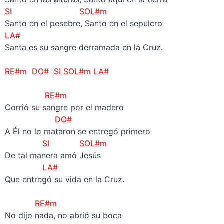
SI SOL#m
Santo en el pesebre, Santo en el sepulcro
LA#
Santa es su sangre derramada en la Cruz.
–
RE#m DO# SI SOL#m LA#
–
RE#m
Corrió su sangre por el madero
DO#
A Él no lo mataron se entregó primero
SI SOL#m
De tal manera amó Jesús
LA#
Que entregó su vida en la Cruz.
–
RE#m
No dijo nada, no abrió su boca