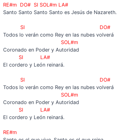
RE#m DO# SI SOL#m LA#
Santo Santo Santo Santo es Jesús de Nazareth.
–
SI
DO#
Todos lo verán como Rey en las nubes volverá
SOL#m
Coronado en Poder y Autoridad
SI LA#
El cordero y León reinará.
–
SI
DO#
Todos lo verán como Rey en las nubes volverá
SOL#m
Coronado en Poder y Autoridad
SI LA#
El cordero y León reinará.
–
RE#m
Santo es el que vive, Santo es el que reina