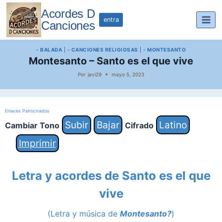
Saltar
Acordes D
al
entra
Canciones
contenido
- BALADA
|
- CANCIONES RELIGIOSAS
|
- MONTESANTO
Montesanto – Santo es el que vive
Por
javi29
mayo 5, 2023
Enlaces Patrocinados
Subir
Bajar
Latino
Cambiar Tono
Cifrado
Imprimir
Letra y acordes de Santo es el que
vive
(Letra y música de
Montesanto?
)