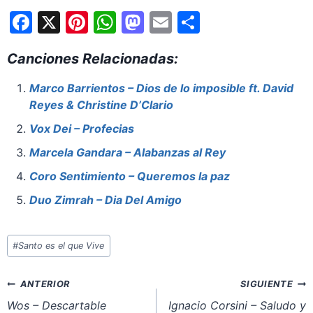
F
X
Pi
W
M
E
S
a
nt
h
a
m
h
Canciones Relacionadas:
c
er
at
st
ai
ar
e
e
s
o
l
e
Marco Barrientos – Dios de lo imposible ft. David
Reyes & Christine D’Clario
b
st
A
d
o
p
o
Vox Dei – Profecias
o
p
n
Marcela Gandara – Alabanzas al Rey
k
Coro Sentimiento – Queremos la paz
Duo Zimrah – Dia Del Amigo
Etiquetas
#
Santo es el que Vive
de
la
Navegación
ANTERIOR
SIGUIENTE
entrada:
de
Wos – Descartable
Ignacio Corsini – Saludo y