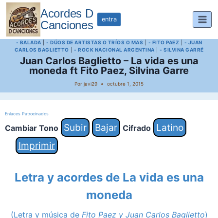
Saltar
Acordes D
al
entra
Canciones
contenido
- BALADA
|
- DÚOS DE ARTISTAS O TRÍOS O MAS
|
- FITO PAEZ
|
- JUAN
CARLOS BAGLIETTO
|
- ROCK NACIONAL ARGENTINA
|
- SILVINA GARRÉ
Juan Carlos Baglietto – La vida es una
moneda ft Fito Paez, Silvina Garre
Por
javi29
octubre 1, 2015
Enlaces Patrocinados
Subir
Bajar
Latino
Cambiar Tono
Cifrado
Imprimir
Letra y acordes de L
a vida es una
moneda
(Letra y música de
Fito Paez y Juan Carlos Baglietto
)