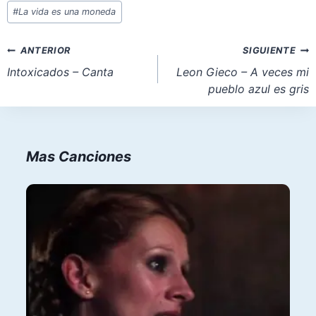
Etiquetas
#
La vida es una moneda
de
la
Navegación
ANTERIOR
SIGUIENTE
entrada:
de
Intoxicados – Canta
Leon Gieco – A veces mi
pueblo azul es gris
entradas
Mas Canciones