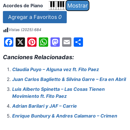
Acordes de Piano
Agregar a Favoritos
0
Vistas (2025):
684
F
X
Pi
W
M
E
S
a
nt
h
a
m
h
Canciones Relacionadas:
c
er
at
st
ai
ar
e
e
s
o
l
e
Claudia Puyo – Alguna vez ft. Fito Paez
b
st
A
d
Juan Carlos Baglietto & Silvina Garre – Era en Abril
o
p
o
Luis Alberto Spinetta – Las Cosas Tienen
o
p
n
Movimiento ft. Fito Paez
k
Adrian Barilari y JAF – Carrie
Enrique Bunbury & Andres Calamaro – Crimen