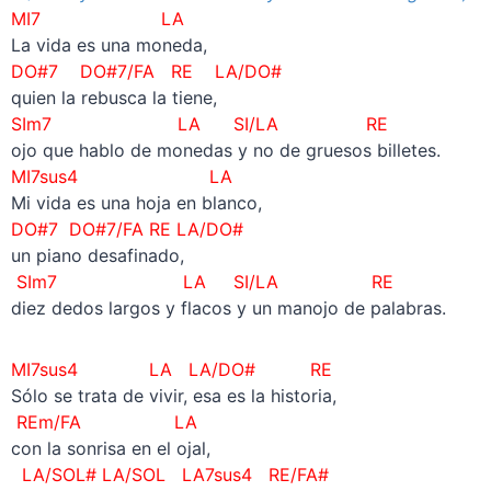
MI7 LA
La vida es una moneda,
DO#7 DO#7/FA RE LA/DO#
quien la rebusca la tiene,
SIm7 LA SI/LA RE
ojo que hablo de monedas y no de gruesos billetes.
MI7sus4 LA
Mi vida es una hoja en blanco,
DO#7 DO#7/FA RE LA/DO#
un piano desafinado,
SIm7 LA SI/LA RE
diez dedos largos y flacos y un manojo de palabras.
MI7sus4 LA LA/DO# RE
Sólo se trata de vivir, esa es la historia,
REm/FA LA
con la sonrisa en el ojal,
LA/SOL# LA/SOL LA7sus4 RE/FA#