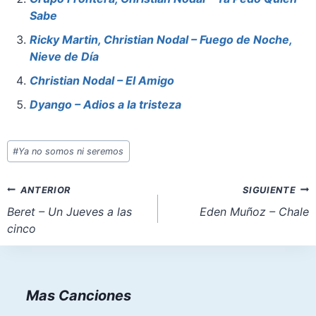
o
p
o
Sabe
o
p
n
Ricky Martin, Christian Nodal – Fuego de Noche,
Nieve de Día
k
Christian Nodal – El Amigo
Dyango – Adios a la tristeza
Etiquetas
#
Ya no somos ni seremos
de
la
Navegación
ANTERIOR
SIGUIENTE
entrada:
de
Beret – Un Jueves a las
Eden Muñoz – Chale
cinco
entradas
Mas Canciones