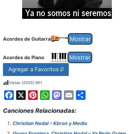
Acordes de Guitarra
Acordes de Piano
Agregar a Favoritos
0
Vistas (2025):
951
F
X
Pi
W
M
E
S
a
nt
h
a
m
h
Canciones Relacionadas:
c
er
at
st
ai
ar
e
e
s
o
l
e
Christian Nodal – Kbron y Medio
b
st
A
d
Grupo Frontera, Christian Nodal – Ya Pedo Quien