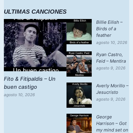
ULTIMAS CANCIONES
Billie Eilish –
Birds of a
feather
agosto 10, 2026
Ryan Castro,
Feid – Mentira
agosto 9, 2026
Fito & Fitipaldis – Un
Averly Morillo –
buen castigo
Jesucristo
agosto 10, 2026
agosto 9, 2026
George
Harrison – Got
my mind set on