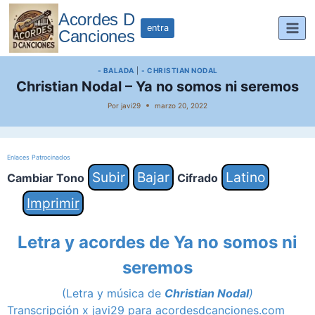
Saltar
Acordes D
al
entra
Canciones
contenido
- BALADA
|
- CHRISTIAN NODAL
Christian Nodal – Ya no somos ni seremos
Por
javi29
marzo 20, 2022
Enlaces Patrocinados
Subir
Bajar
Latino
Cambiar Tono
Cifrado
Imprimir
Letra y acordes de Ya no somos ni
seremos
(Letra y música de
Christian Nodal
)
Transcripción x javi29 para acordesdcanciones.com