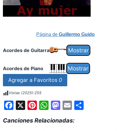
Página de
Guillermo Guido
Acordes de Guitarra
Acordes de Piano
Agregar a Favoritos
0
Vistas (2025):
255
F
X
Pi
W
M
E
S
a
nt
h
a
m
h
Canciones Relacionadas:
c
er
at
st
ai
ar