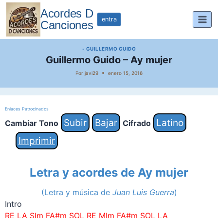
Saltar
Acordes D
al
entra
Canciones
contenido
- GUILLERMO GUIDO
Guillermo Guido – Ay mujer
Por
javi29
enero 15, 2016
Enlaces Patrocinados
Subir
Bajar
Latino
Cambiar Tono
Cifrado
Imprimir
Letra y acordes de
Ay mujer
(
Letra y música de
Juan Luis Guerra
)
Intro
RE LA SIm FA#m SOL RE MIm FA#m SOL LA