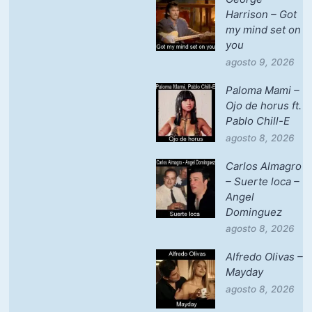
Harrison – Got
my mind set on
you
agosto 9, 2026
Paloma Mami –
Ojo de horus ft.
Pablo Chill-E
agosto 8, 2026
Carlos Almagro
– Suerte loca –
Angel
Dominguez
agosto 8, 2026
Alfredo Olivas –
Mayday
agosto 8, 2026