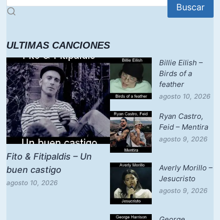
Buscar
ULTIMAS CANCIONES
Billie Eilish –
Birds of a
feather
agosto 10, 2026
Ryan Castro,
Feid – Mentira
agosto 9, 2026
Fito & Fitipaldis – Un
Averly Morillo –
buen castigo
Jesucristo
agosto 10, 2026
agosto 9, 2026
George