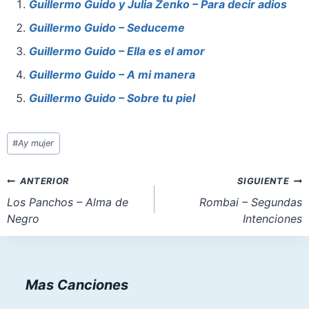
e
e
s
o
l
e
Guillermo Guido y Julia Zenko – Para decir adios
b
st
A
d
Guillermo Guido – Seduceme
o
p
o
Guillermo Guido – Ella es el amor
o
p
n
Guillermo Guido – A mi manera
k
Guillermo Guido – Sobre tu piel
Etiquetas
#
Ay mujer
de
la
Navegación
ANTERIOR
SIGUIENTE
entrada:
de
Los Panchos – Alma de
Rombai – Segundas
Negro
Intenciones
entradas
Mas Canciones