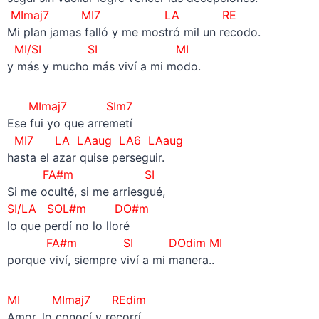
MImaj7 MI7 LA RE
Mi plan jamas falló y me mostró mil un recodo.
MI/SI SI MI
y más y mucho más viví a mi modo.
MImaj7 SIm7
Ese fui yo que arremetí
MI7 LA LAaug
LA6 LAaug
hasta el azar quise perseguir.
FA#m SI
Si me oculté, si me arriesgué,
SI/LA SOL#m DO#m
lo que perdí no lo lloré
FA#m SI DOdim MI
porque viví, siempre viví a mi manera..
MI MImaj7 REdim
Amor, lo conocí y recorrí