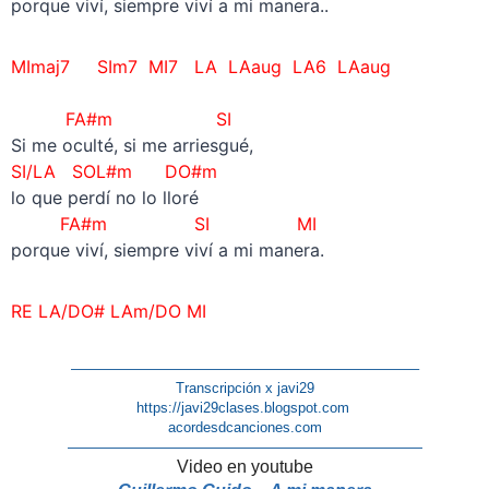
porque viví, siempre viví a mi manera..
MImaj7 SIm7 MI7 LA LAaug
LA6 LAaug
FA#m SI
Si me oculté, si me arriesgué,
SI/LA
SOL#m DO#m
lo que perdí no lo lloré
FA#m SI MI
porque viví, siempre viví a mi manera.
RE LA/DO# LAm/DO MI
————————————————————————–
Transcripción x javi29
https://javi29clases.blogspot.com
acordesdcanciones.com
—————————————————————————
Video en youtube