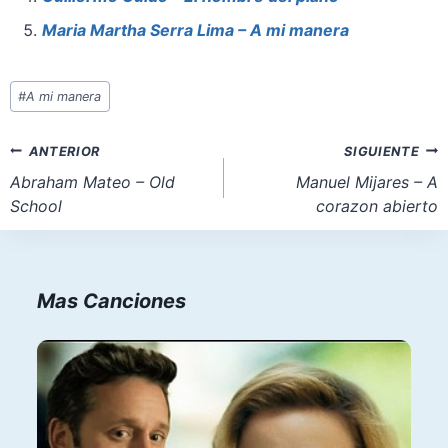
k
Maria Martha Serra Lima – A mi manera
Etiquetas
#
A mi manera
de
la
Navegación
ANTERIOR
SIGUIENTE
entrada:
de
Abraham Mateo – Old
Manuel Mijares – A
School
corazon abierto
entradas
Mas Canciones