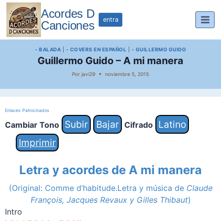
Saltar
Acordes D
al
entra
Canciones
contenido
- BALADA
|
- COVERS EN ESPAÑOL
|
- GUILLERMO GUIDO
Guillermo Guido – A mi manera
Por
javi29
noviembre 5, 2015
Enlaces Patrocinados
Subir
Bajar
Latino
Cambiar Tono
Cifrado
Imprimir
Letra y acordes de A mi manera
(Original: Comme d’habitude
.Letra y música de
Claude
François, Jacques Revaux y Gilles Thibaut
)
Intro