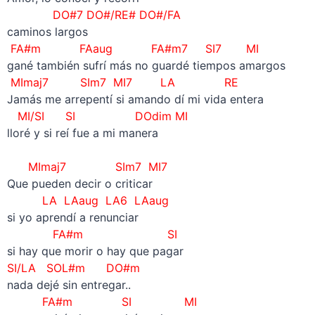
DO#7 DO#/RE# DO#/FA
caminos largos
FA#m FAaug FA#m7 SI7 MI
gané también sufrí más no guardé tiempos amargos
MImaj7 SIm7 MI7 LA RE
Jamás me arrepentí si amando dí mi vida entera
MI/SI SI DOdim MI
lloré y si reí fue a mi manera
MImaj7 SIm7 MI7
Que pueden decir o criticar
LA LAaug
LA6 LAaug
si yo aprendí a renunciar
FA#m SI
si hay que morir o hay que pagar
SI/LA SOL#m DO#m
nada dejé sin entregar..
FA#m SI MI