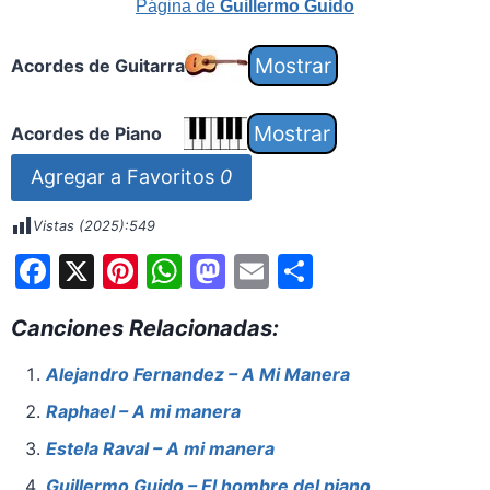
Página de
Guillermo Guido
Acordes de Guitarra
Acordes de Piano
Agregar a Favoritos
0
Vistas (2025):
549
F
X
Pi
W
M
E
S
a
nt
h
a
m
h
Canciones Relacionadas:
c
er
at
st
ai
ar
e
e
s
o
l
e
Alejandro Fernandez – A Mi Manera
b
st
A
d
Raphael – A mi manera
o
p
o
Estela Raval – A mi manera
o
p
n
Guillermo Guido – El hombre del piano