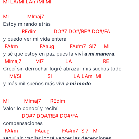
MI LA/MI LAm/MI MI
MI MImaj7
Estoy mirando atrás
REdim DO#7 DO#/RE# DO#/FA
y puedo ver mi vida entera
FA#m FAaug FA#m7 SI7 MI
y sé que estoy en paz pues la viví
a mi manera
.
MImaj7 MI7 LA RE
Crecí sin derrochar logré abrazar mis sueños todo
MI/SI SI LA LAm MI
y más mil sueños más viví
a mi modo
MI MImaj7 REdim
Valor lo conocí y recibí
DO#7 DO#/RE# DO#/FA
compensaciones
FA#m FAaug FA#m7 SI7 MI
seguí sin vacilar logré vencer las decepciones.