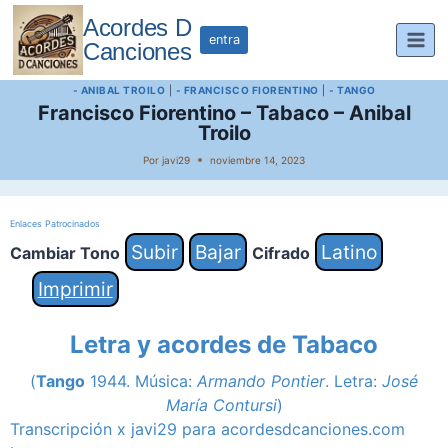
Saltar
Acordes D
al
entra
Canciones
contenido
- ANIBAL TROILO
|
- FRANCISCO FIORENTINO
|
- TANGO
Francisco Fiorentino – Tabaco – Anibal
Troilo
Por
javi29
noviembre 14, 2023
Enlaces Patrocinados
Subir
Bajar
Latino
Cambiar Tono
Cifrado
Imprimir
Letra y acordes de Tabaco
(
Tango
1944. Música:
Armando Pontier
. Letra:
José
María Contursi
)
Transcripción x javi29 para acordesdcanciones.com