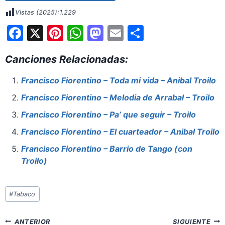
Vistas (2025):
1.229
F
X
Pi
W
M
E
S
a
nt
h
a
m
h
Canciones Relacionadas:
c
er
at
st
ai
ar
e
e
s
o
l
e
Francisco Fiorentino – Toda mi vida – Anibal Troilo
b
st
A
d
Francisco Fiorentino – Melodia de Arrabal – Troilo
o
p
o
Francisco Fiorentino – Pa’ que seguir – Troilo
o
p
n
Francisco Fiorentino – El cuarteador – Anibal Troilo
k
Francisco Fiorentino – Barrio de Tango (con
Troilo)
Etiquetas
#
Tabaco
de
la
Navegación
ANTERIOR
SIGUIENTE
entrada: