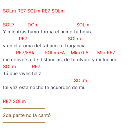
–
SOLm RE7
SOLm
RE7
SOLm
–
SOL7 DOm SOLm
Y mientras fumo forma el humo tu figura
RE7 SOLm
y en el aroma del tabaco tu fragancia
RE7/FA# SOLm/FA MIm7b5 MIb
RE7
me conversa de distancias, de tu olvido y mi locura…
SOLm RE7
Tú que vives feliz
SOLm
tal vez esta noche te acuerdes de mí.
–
RE7
SOLm
—————————
2da parte no la cantó
—————————
–