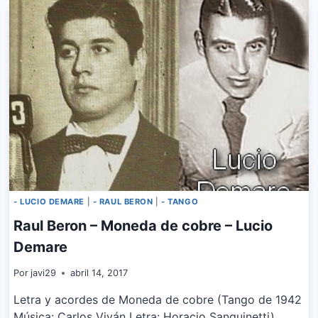
DE
AMOR
- LUCIO DEMARE
|
- RAUL BERON
|
- TANGO
Raul Beron – Moneda de cobre – Lucio
Demare
Por
javi29
abril 14, 2017
Letra y acordes de Moneda de cobre (Tango de 1942
Música: Carlos Viván Letra: Horacio Sanguinetti)