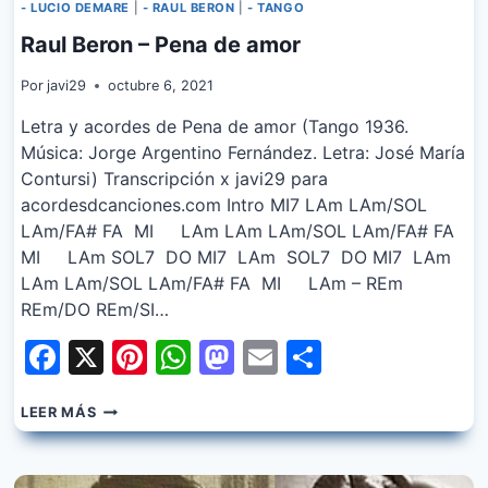
- LUCIO DEMARE
|
- RAUL BERON
|
- TANGO
Raul Beron – Pena de amor
Por
javi29
octubre 6, 2021
Letra y acordes de Pena de amor (Tango 1936.
Música: Jorge Argentino Fernández. Letra: José María
Contursi) Transcripción x javi29 para
acordesdcanciones.com Intro MI7 LAm LAm/SOL
LAm/FA# FA MI LAm LAm LAm/SOL LAm/FA# FA
MI LAm SOL7 DO MI7 LAm SOL7 DO MI7 LAm
LAm LAm/SOL LAm/FA# FA MI LAm – REm
REm/DO REm/SI…
Facebook
X
Pinterest
WhatsApp
Mastodon
Email
Share
RAUL
LEER MÁS
BERON
–
PENA