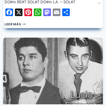
DO#m RE#7 SOL#7 DO#m LA – SOL#7 …
Facebook
X
Pinterest
WhatsApp
Mastodon
Email
Share
RAUL
LEER MÁS
BERON
–
QUE
SOLO
ESTOY
–
LUCIO
DEMARE