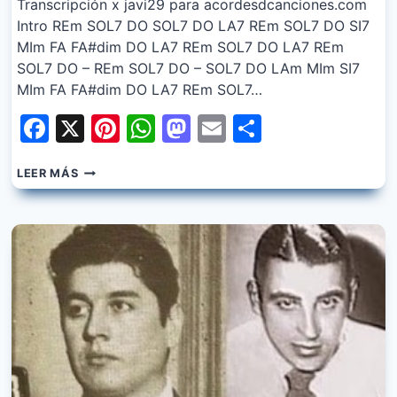
Transcripción x javi29 para acordesdcanciones.com
Intro REm SOL7 DO SOL7 DO LA7 REm SOL7 DO SI7
MIm FA FA#dim DO LA7 REm SOL7 DO LA7 REm
SOL7 DO – REm SOL7 DO – SOL7 DO LAm MIm SI7
MIm FA FA#dim DO LA7 REm SOL7…
Facebook
X
Pinterest
WhatsApp
Mastodon
Email
Share
RAUL
LEER MÁS
BERON
–
TAL
VEZ
SERA
SU
VOZ