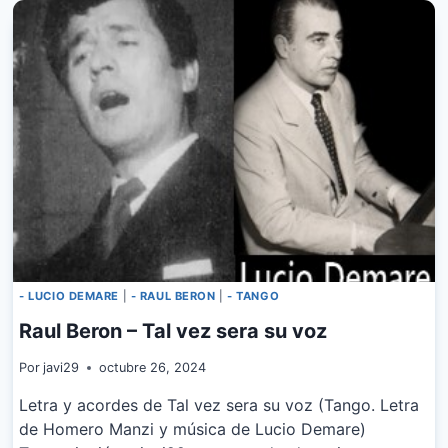
–
LUCIO
DEMARE
- LUCIO DEMARE
|
- RAUL BERON
|
- TANGO
Raul Beron – Tal vez sera su voz
Por
javi29
octubre 26, 2024
Letra y acordes de Tal vez sera su voz (Tango. Letra
de Homero Manzi y música de Lucio Demare)