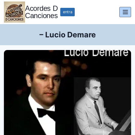
Saltar
Acordes D
al
entra
Canciones
contenido
– Lucio Demare