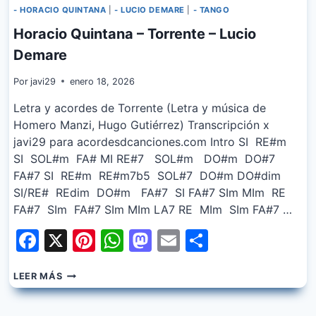
- HORACIO QUINTANA
|
- LUCIO DEMARE
|
- TANGO
Horacio Quintana – Torrente – Lucio
Demare
Por
javi29
enero 18, 2026
Letra y acordes de Torrente (Letra y música de
Homero Manzi, Hugo Gutiérrez) Transcripción x
javi29 para acordesdcanciones.com Intro SI RE#m
SI SOL#m FA# MI RE#7 SOL#m DO#m DO#7
FA#7 SI RE#m RE#m7b5 SOL#7 DO#m DO#dim
SI/RE# REdim DO#m FA#7 SI FA#7 SIm MIm RE
FA#7 SIm FA#7 SIm MIm LA7 RE MIm SIm FA#7 …
Facebook
X
Pinterest
WhatsApp
Mastodon
Email
Share
HORACIO
LEER MÁS
QUINTANA
–
TORRENTE