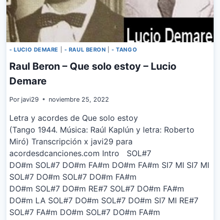
- LUCIO DEMARE
|
- RAUL BERON
|
- TANGO
Raul Beron – Que solo estoy – Lucio
Demare
Por
javi29
noviembre 25, 2022
Letra y acordes de Que solo estoy
(Tango 1944. Música: Raúl Kaplún y letra: Roberto
Miró) Transcripción x javi29 para
acordesdcanciones.com Intro SOL#7
DO#m SOL#7 DO#m FA#m DO#m FA#m SI7 MI SI7 MI
SOL#7 DO#m SOL#7 DO#m FA#m
DO#m SOL#7 DO#m RE#7 SOL#7 DO#m FA#m
DO#m LA SOL#7 DO#m SOL#7 DO#m SI7 MI RE#7
SOL#7 FA#m DO#m SOL#7 DO#m FA#m