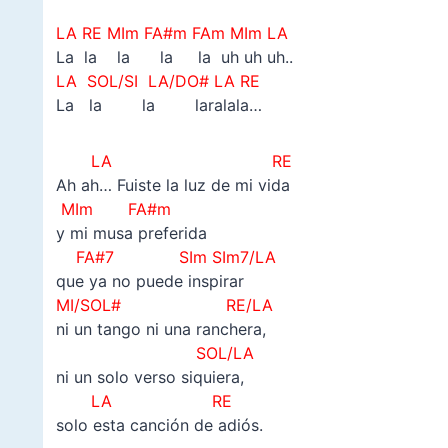
LA RE MIm FA#m FAm MIm LA
La la la la la uh uh uh..
LA SOL/SI LA/DO# LA RE
La la la laralala…
LA RE
Ah ah… Fuiste la luz de mi vida
MIm FA#m
y mi musa preferida
FA#7 SIm SIm7/LA
que ya no puede inspirar
MI/SOL# RE/LA
ni un tango ni una ranchera,
SOL/LA
ni un solo verso siquiera,
LA RE
solo esta canción de adiós.