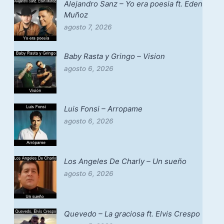
Alejandro Sanz – Yo era poesia ft. Eden
Muñoz
agosto 7, 2026
Baby Rasta y Gringo – Vision
agosto 6, 2026
Luis Fonsi – Arropame
agosto 6, 2026
Los Angeles De Charly – Un sueño
agosto 6, 2026
Quevedo – La graciosa ft. Elvis Crespo