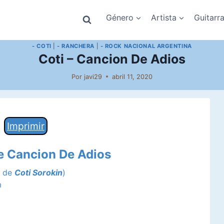
Género
Artista
Guitarr
- COTI
|
- RANCHERA
|
- ROCK NACIONAL ARGENTINA
Coti – Cancion De Adios
Por
javi29
abril 11, 2020
Imprimir
de Cancion De Adios
a de
Coti Sorokin
)
m