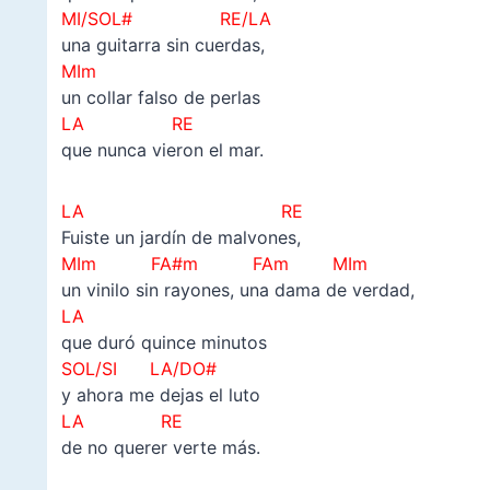
MI/SOL# RE/LA
una guitarra sin cuerdas,
MIm
un collar falso de perlas
LA RE
que nunca vieron el mar.
LA RE
Fuiste un jardín de malvones,
MIm FA#m FAm MIm
un vinilo sin rayones, una dama de verdad,
LA
que duró quince minutos
SOL/SI LA/DO#
y ahora me dejas el luto
LA RE
de no querer verte más.