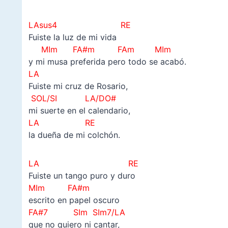
LAsus4 RE
Fuiste la luz de mi vida
MIm FA#m
FAm MIm
y mi musa preferida pero todo se acabó.
LA
Fuiste mi cruz de Rosario,
SOL/SI LA/DO#
mi suerte en el calendario,
LA RE
la dueña de mi colchón.
LA RE
Fuiste un tango puro y duro
MIm FA#m
escrito en papel oscuro
FA#7 SIm SIm7/LA
que no quiero ni cantar,