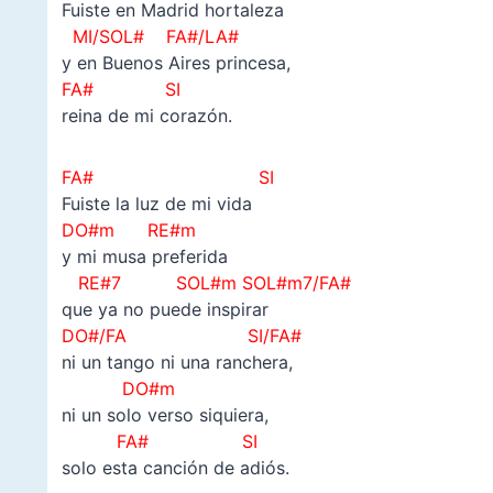
Fuiste en Madrid hortaleza
MI/SOL# FA#/LA#
y en Buenos Aires princesa,
FA#
SI
reina de mi corazón.
FA# SI
Fuiste la luz de mi vida
DO#m RE#m
y mi musa preferida
RE#7 SOL#m SOL#m7/FA#
que ya no puede inspirar
DO#/FA SI/FA#
ni un tango ni una ranchera,
DO#m
ni un solo verso siquiera,
FA# SI
solo esta canción de adiós.