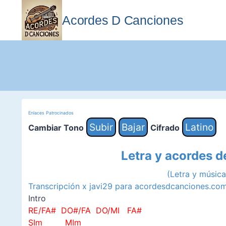
Saltar
al
Acordes D Canciones
contenido
Enlaces Patrocinados
Subir
Bajar
Latino
Cambiar Tono
Cifrado
Letra y acordes 
(Letra y músic
Transcripción x javi29 para acordesdcanciones.co
Intro
RE/FA# DO#/FA DO/MI FA#
SIm MIm