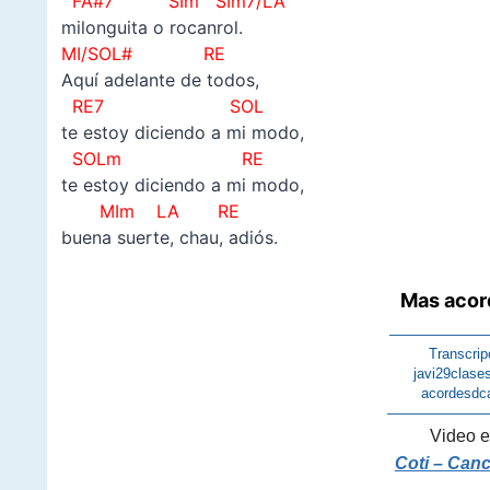
FA#7 SIm SIm7/LA
milonguita o rocanrol.
MI/SOL# RE
Aquí adelante de todos,
RE7 SOL
te estoy diciendo a mi modo,
SOLm RE
te estoy diciendo a mi modo,
MIm LA RE
buena suerte, chau, adiós.
Mas acor
———————
Transcrip
javi29clase
acordesdc
———————
Video e
Coti – Can