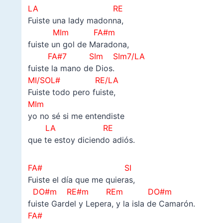
LA RE
Fuiste una lady madonna,
MIm FA#m
fuiste un gol de Maradona,
FA#7 SIm SIm7/LA
fuiste la mano de Dios.
MI/SOL# RE/LA
Fuiste todo pero fuiste,
MIm
yo no sé si me entendiste
LA RE
que te estoy diciendo adiós.
FA# SI
Fuiste el día que me quieras,
DO#m RE#m REm DO#m
fuiste Gardel y Lepera, y la isla de Camarón.
FA#