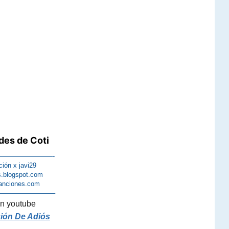
des de Coti
————————-
ción x javi29
s.blogspot.com
anciones.com
————————–
n youtube
ción De Adiós