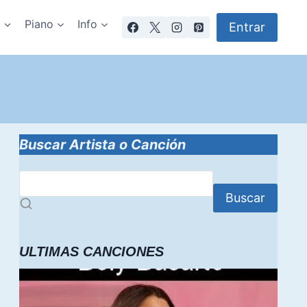
a
Piano
Info
Entrar
Buscar Artista o Canción
Buscar
ULTIMAS CANCIONES