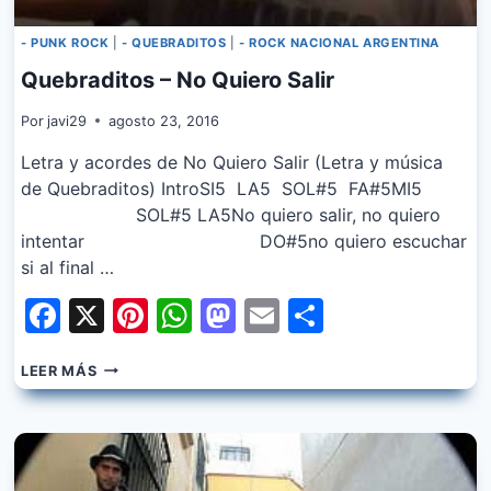
- PUNK ROCK
|
- QUEBRADITOS
|
- ROCK NACIONAL ARGENTINA
Quebraditos – No Quiero Salir
Por
javi29
agosto 23, 2016
Letra y acordes de No Quiero Salir (Letra y música
de Quebraditos) IntroSI5 LA5 SOL#5 FA#5MI5
SOL#5 LA5No quiero salir, no quiero
intentar DO#5no quiero escuchar
si al final …
Facebook
X
Pinterest
WhatsApp
Mastodon
Email
Share
QUEBRADITOS
LEER MÁS
–
NO
QUIERO
SALIR