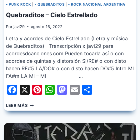
- PUNK ROCK
|
- QUEBRADITOS
|
- ROCK NACIONAL ARGENTINA
Quebraditos – Cielo Estrellado
Por
javi29
agosto 16, 2022
Letra y acordes de Cielo Estrellado (Letra y música
de Quebraditos) Transcripción x javi29 para
acordesdcanciones.com Pueden tocarla así o con
acordes de quintas y distorsión SI/RE# o con disto
hacen RE#5 LA/DO# o con disto hacen DO#5 Intro MI
FA#m LA MI – MI …
Facebook
X
Pinterest
WhatsApp
Mastodon
Email
Share
QUEBRADITOS
LEER MÁS
–
CIELO
ESTRELLADO