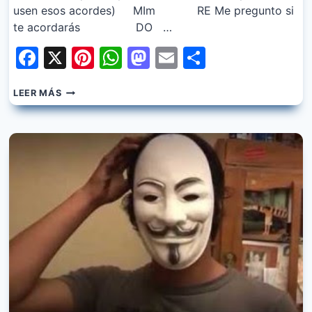
usen esos acordes) MIm RE Me pregunto si
te acordarás DO …
Facebook
X
Pinterest
WhatsApp
Mastodon
Email
Share
QUEBRADITOS
LEER MÁS
–
NOCHES
DE
AMOR