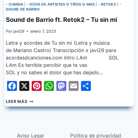
- CUMBIA
|
- DÚOS DE ARTISTAS O TRÍOS O MAS
|
- RETOK2
|
-
SOUND DE BARRIO
Sound de Barrio ft. Retok2 – Tu sin mi
Por
javi29
enero 7, 2023
Letra y acordes de Tu sin mi (Letra y música
de Mariano Castro) Transcripción x javi29 para
acordesdcanciones.com Intro LAm SOL
LAm Es terrible percibir que te vas
SOL y no sabes el dolor que has dejado…
Facebook
X
Pinterest
WhatsApp
Mastodon
Email
Share
SOUND
LEER MÁS
DE
BARRIO
FT.
RETOK2
–
Aviso Legal
Política de privacidad
TU