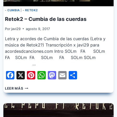
- CUMBIA
|
- RETOK2
Retok2 – Cumbia de las cuerdas
Por
javi29
agosto 9, 2017
Letra y acordes de Cumbia de las cuerdas (Letra y
música de Retok2?) Transcripción x javi29 para
acordesdcanciones.com Intro SOLm FA SOLm
FA SOLm FA SOLm FA SOLm SOLm
…
Facebook
X
Pinterest
WhatsApp
Mastodon
Email
Share
RETOK2
LEER MÁS
–
CUMBIA
DE
LAS
CUERDAS