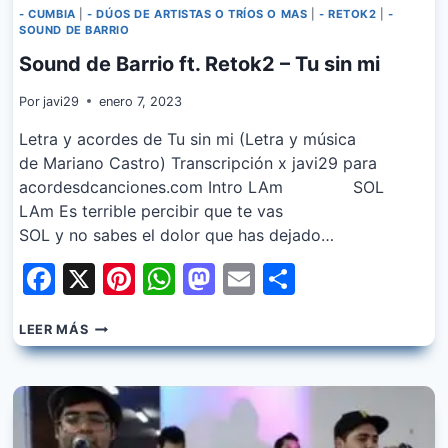
- CUMBIA
|
- DÚOS DE ARTISTAS O TRÍOS O MAS
|
- RETOK2
|
-
SOUND DE BARRIO
Sound de Barrio ft. Retok2 – Tu sin mi
Por
javi29
enero 7, 2023
Letra y acordes de Tu sin mi (Letra y música
de Mariano Castro) Transcripción x javi29 para
acordesdcanciones.com Intro LAm SOL
LAm Es terrible percibir que te vas
SOL y no sabes el dolor que has dejado…
Facebook
X
Pinterest
WhatsApp
Mastodon
Email
Share
SOUND
LEER MÁS
DE
BARRIO
FT.
RETOK2
–
TU