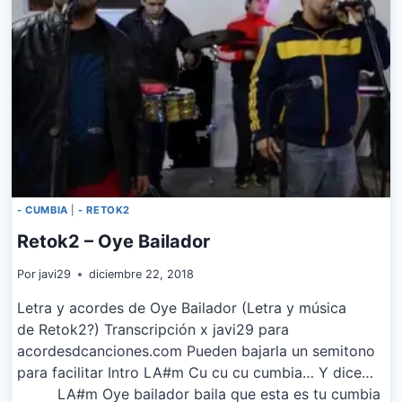
SIN
MI
- CUMBIA
|
- RETOK2
Retok2 – Oye Bailador
Por
javi29
diciembre 22, 2018
Letra y acordes de Oye Bailador (Letra y música
de Retok2?) Transcripción x javi29 para
acordesdcanciones.com Pueden bajarla un semitono
para facilitar Intro LA#m Cu cu cu cumbia… Y dice…
LA#m Oye bailador baila que esta es tu cumbia