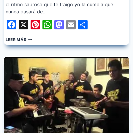
el ritmo sabroso que te traigo yo la cumbia que
nunca pasará de…
Facebook
X
Pinterest
WhatsApp
Mastodon
Email
Share
RETOK2
LEER MÁS
–
OYE
BAILADOR