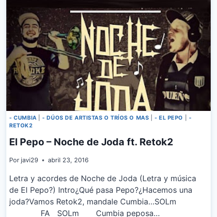
- CUMBIA
|
- DÚOS DE ARTISTAS O TRÍOS O MAS
|
- EL PEPO
|
-
RETOK2
El Pepo – Noche de Joda ft. Retok2
Por
javi29
abril 23, 2016
Letra y acordes de Noche de Joda (Letra y música
de El Pepo?) Intro¿Qué pasa Pepo?¿Hacemos una
joda?Vamos Retok2, mandale Cumbia…SOLm
FA SOLm Cumbia peposa…