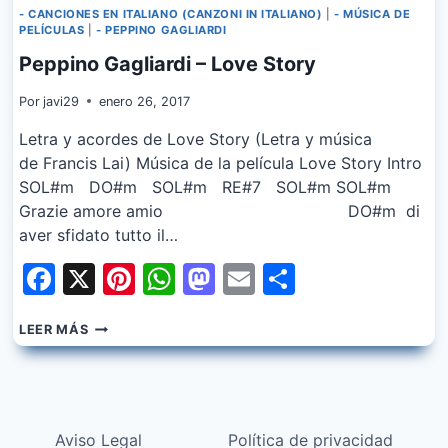
- CANCIONES EN ITALIANO (CANZONI IN ITALIANO)
|
- MÚSICA DE
PELÍCULAS
|
- PEPPINO GAGLIARDI
Peppino Gagliardi – Love Story
Por
javi29
enero 26, 2017
Letra y acordes de Love Story (Letra y música
de Francis Lai) Música de la película Love Story Intro
SOL#m DO#m SOL#m RE#7 SOL#m SOL#m
Grazie amore amio DO#m di
aver sfidato tutto il…
Facebook
X
Pinterest
WhatsApp
Mastodon
Email
Share
PEPPINO
LEER MÁS
GAGLIARDI
–
LOVE
STORY
Aviso Legal
Política de privacidad