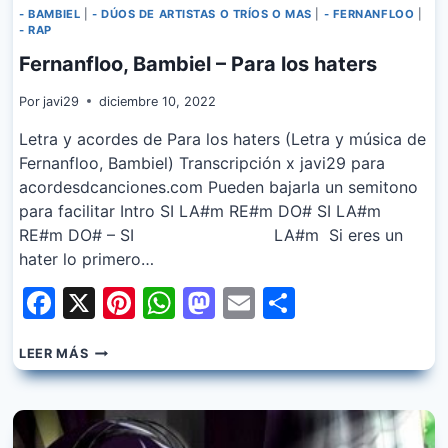
- BAMBIEL
|
- DÚOS DE ARTISTAS O TRÍOS O MAS
|
- FERNANFLOO
|
- RAP
Fernanfloo, Bambiel – Para los haters
Por
javi29
diciembre 10, 2022
Letra y acordes de Para los haters (Letra y música de
Fernanfloo, Bambiel) Transcripción x javi29 para
acordesdcanciones.com Pueden bajarla un semitono
para facilitar Intro SI LA#m RE#m DO# SI LA#m
RE#m DO# – SI LA#m Si eres un
hater lo primero…
Facebook
X
Pinterest
WhatsApp
Mastodon
Email
Share
FERNANFLOO,
LEER MÁS
BAMBIEL
–
PARA
LOS
HATERS