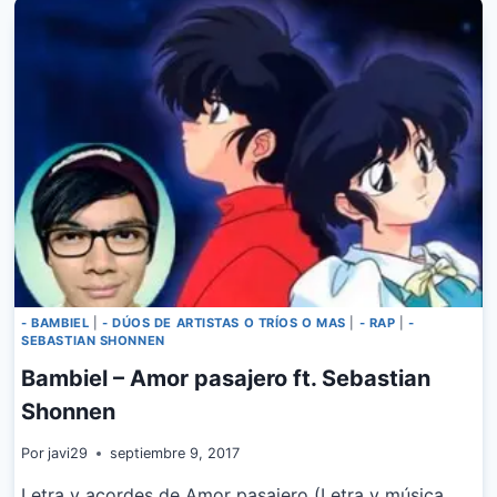
DE
BAMBIEL
- BAMBIEL
|
- DÚOS DE ARTISTAS O TRÍOS O MAS
|
- RAP
|
-
SEBASTIAN SHONNEN
Bambiel – Amor pasajero ft. Sebastian
Shonnen
Por
javi29
septiembre 9, 2017
Letra y acordes de Amor pasajero (Letra y música