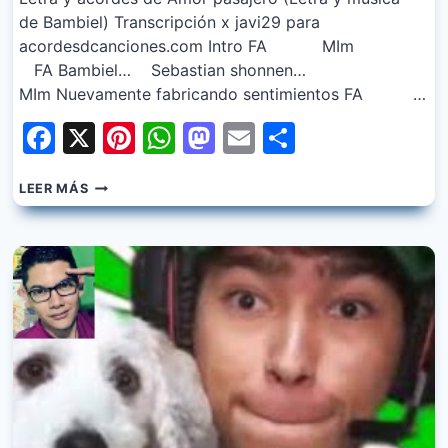
de Bambiel) Transcripción x javi29 para
acordesdcanciones.com Intro FA MIm
FA Bambiel… Sebastian shonnen…
MIm Nuevamente fabricando sentimientos FA …
Facebook
X
Pinterest
WhatsApp
Mastodon
Email
Share
BAMBIEL
LEER MÁS
–
AMOR
PASAJERO
FT.
SEBASTIAN
SHONNEN