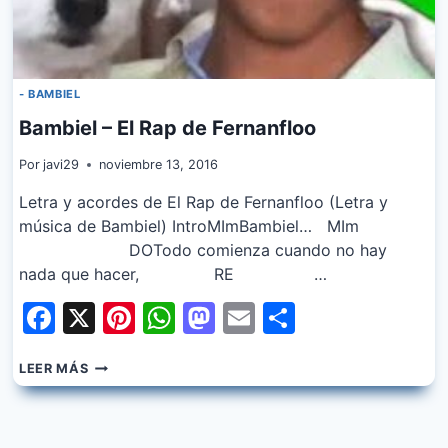
- BAMBIEL
Bambiel – El Rap de Fernanfloo
Por
javi29
noviembre 13, 2016
Letra y acordes de El Rap de Fernanfloo (Letra y
música de Bambiel) IntroMImBambiel… MIm
DOTodo comienza cuando no hay
nada que hacer, RE …
Facebook
X
Pinterest
WhatsApp
Mastodon
Email
Share
BAMBIEL
LEER MÁS
–
EL
RAP
DE