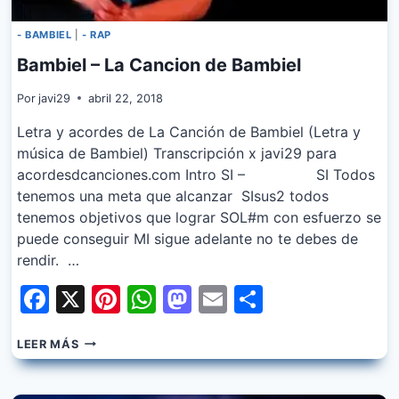
- BAMBIEL
|
- RAP
Bambiel – La Cancion de Bambiel
Por
javi29
abril 22, 2018
Letra y acordes de La Canción de Bambiel (Letra y
música de Bambiel) Transcripción x javi29 para
acordesdcanciones.com Intro SI – SI Todos
tenemos una meta que alcanzar SIsus2 todos
tenemos objetivos que lograr SOL#m con esfuerzo se
puede conseguir MI sigue adelante no te debes de
rendir. …
Facebook
X
Pinterest
WhatsApp
Mastodon
Email
Share
BAMBIEL
LEER MÁS
–
LA
CANCION