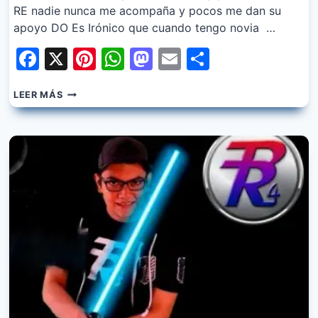
RE nadie nunca me acompaña y pocos me dan su
apoyo DO Es Irónico que cuando tengo novia …
Facebook
X
Pinterest
WhatsApp
Mastodon
Email
Share
BAMBIEL
LEER MÁS
–
CHICO
SOLITARIO