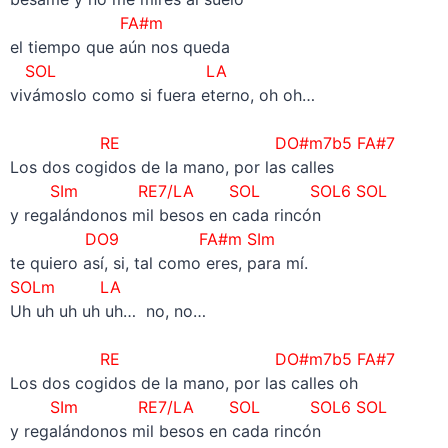
FA#m
el tiempo que aún nos queda
SOL LA
vivámoslo como si fuera eterno, oh oh…
–
RE DO#m7b5 FA#7
Los dos cogidos de la mano, por las calles
SIm RE7/LA SOL SOL6 SOL
y regalándonos mil besos en cada rincón
DO9 FA#m SIm
te quiero así, si, tal como eres, para mí.
SOLm LA
Uh uh uh uh uh… no, no…
–
RE DO#m7b5 FA#7
Los dos cogidos de la mano, por las calles oh
SIm RE7/LA SOL SOL6 SOL
y regalándonos mil besos en cada rincón