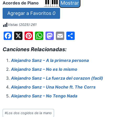
Acordes de Piano
Agregar a Favoritos
0
Vistas (2025):
261
F
X
Pi
W
M
E
S
a
nt
h
a
m
h
Canciones Relacionadas:
c
er
at
st
ai
ar
e
e
s
o
l
e
Alejandro Sanz – A la primera persona
b
st
A
d
Alejandro Sanz – No es lo mismo
o
p
o
Alejandro Sanz – La fuerza del corazon (facil)
o
p
n
Alejandro Sanz – Una Noche ft. The Corrs
k
Alejandro Sanz – No Tengo Nada
Etiquetas
#
Los dos cogidos de la mano
de