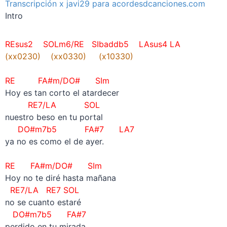
Transcripción x javi29 para acordesdcanciones.com
Intro
REsus2 SOLm6/RE SIbaddb5 LAsus4 LA
(xx0230)
(xx0330)
(x10330)
–
RE FA#m/DO# SIm
Hoy es tan corto el atardecer
RE7/LA SOL
nuestro beso en tu portal
DO#m7b5 FA#7 LA7
ya no es como el de ayer.
–
RE FA#m/DO# SIm
Hoy no te diré hasta mañana
RE7/LA RE7 SOL
no se cuanto estaré
DO#m7b5 FA#7
perdido en tu mirada.