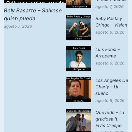
agosto 7, 2026
Bely Basarte – Salvese
quien pueda
Baby Rasta y
Gringo – Vision
agosto 7, 2026
agosto 6, 2026
Luis Fonsi –
Arropame
agosto 6, 2026
Los Angeles De
Charly – Un
sueño
agosto 6, 2026
Quevedo – La
graciosa ft.
Elvis Crespo