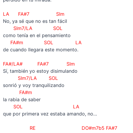
–
LA FA#7 SIm
No, ya sé que no es tan fácil
SIm7/LA SOL
como tenía en el pensamiento
FA#m SOL LA
de cuando llegara este momento.
–
FA#/LA# FA#7 SIm
Sí, también yo estoy disimulando
SIm7/LA SOL
sonrió y voy tranquilizando
FA#m
la rabia de saber
SOL LA
que por primera vez estaba amando, no…
–
RE DO#m7b5 FA#7