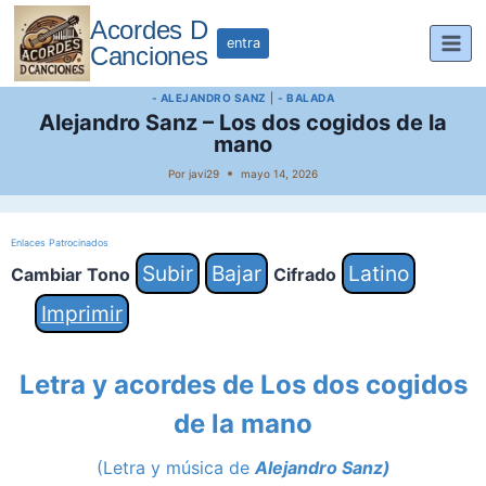
Saltar
Acordes D
al
entra
Canciones
contenido
- ALEJANDRO SANZ
|
- BALADA
Alejandro Sanz – Los dos cogidos de la
mano
Por
javi29
mayo 14, 2026
Enlaces Patrocinados
Subir
Bajar
Latino
Cambiar Tono
Cifrado
Imprimir
Letra y acordes de Los dos cogidos
de la mano
(Letra y música de
Alejandro Sanz)