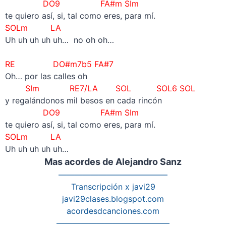
DO9 FA#m SIm
te quiero así, si, tal como eres, para mí.
SOLm LA
Uh uh uh uh uh… no oh oh…
–
RE DO#m7b5 FA#7
Oh… por las calles oh
SIm RE7/LA SOL SOL6 SOL
y regalándonos mil besos en cada rincón
DO9 FA#m SIm
te quiero así, si, tal como eres, para mí.
SOLm LA
Uh uh uh uh uh…
Mas acordes de Alejandro Sanz
—————————————–
Transcripción x javi29
javi29clases.blogspot.com
acordesdcanciones.com
——————————————