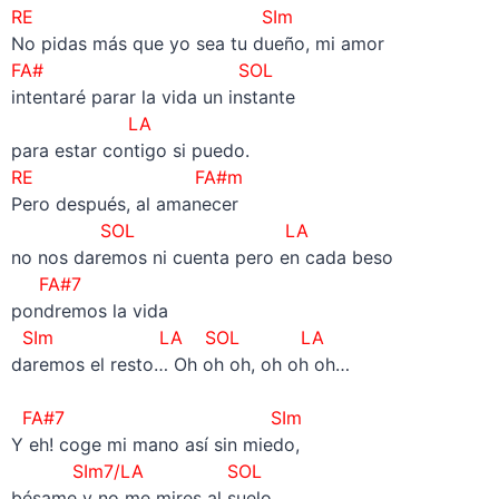
RE SIm
No pidas más que yo sea tu dueño, mi amor
FA# SOL
intentaré parar la vida un instante
LA
para estar contigo si puedo.
RE FA#m
Pero después, al amanecer
SOL LA
no nos daremos ni cuenta pero en cada beso
FA#7
pondremos la vida
SIm LA SOL LA
daremos el resto… Oh oh oh, oh oh oh…
–
FA#7 SIm
Y eh! coge mi mano así sin miedo,
SIm7/LA SOL
bésame y no me mires al suelo