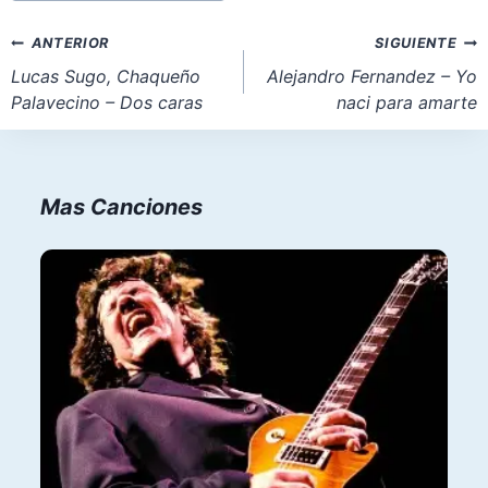
la
Navegación
ANTERIOR
SIGUIENTE
entrada:
de
Lucas Sugo, Chaqueño
Alejandro Fernandez – Yo
Palavecino – Dos caras
naci para amarte
entradas
Mas Canciones